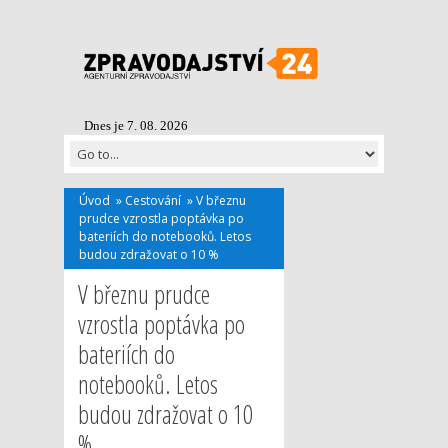
Dnes je 7. 08. 2026
Úvod
»
Cestování
»
V březnu
prudce vzrostla poptávka po
bateriích do notebooků. Letos
budou zdražovat o 10 %
V březnu prudce
vzrostla poptávka po
bateriích do
notebooků. Letos
budou zdražovat o 10
%