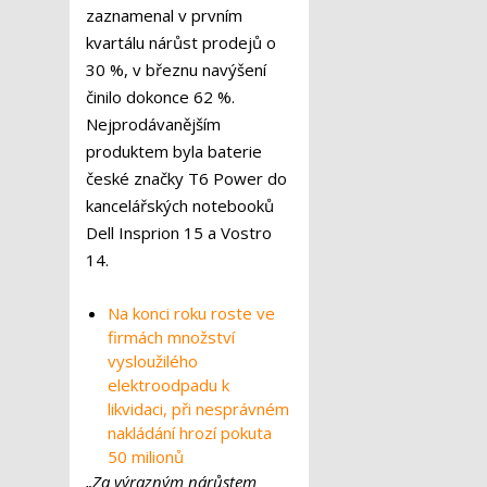
zaznamenal v prvním
kvartálu nárůst prodejů o
30 %, v březnu navýšení
činilo dokonce 62 %.
Nejprodávanějším
produktem byla baterie
české značky T6 Power do
kancelářských notebooků
Dell Insprion 15 a Vostro
14.
Na konci roku roste ve
firmách množství
vysloužilého
elektroodpadu k
likvidaci, při nesprávném
nakládání hrozí pokuta
50 milionů
„Za výrazným nárůstem