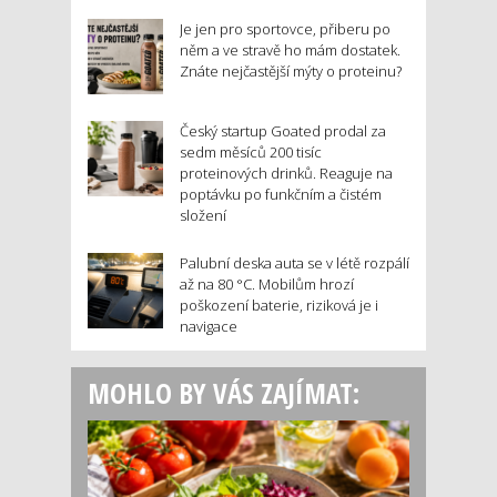
Je jen pro sportovce, přiberu po
něm a ve stravě ho mám dostatek.
Znáte nejčastější mýty o proteinu?
Český startup Goated prodal za
sedm měsíců 200 tisíc
proteinových drinků. Reaguje na
poptávku po funkčním a čistém
složení
Palubní deska auta se v létě rozpálí
až na 80 °C. Mobilům hrozí
poškození baterie, riziková je i
navigace
MOHLO BY VÁS ZAJÍMAT: