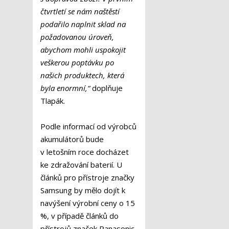
čtvrtletí se nám naštěstí
podařilo naplnit sklad na
požadovanou úroveň,
abychom mohli uspokojit
veškerou poptávku po
našich produktech, která
byla enormní,“
doplňuje
Tlapák.
Podle informací od výrobců
akumulátorů bude
v letošním roce docházet
ke zdražování baterií. U
článků pro přístroje značky
Samsung by mělo dojít k
navýšení výrobní ceny o 15
%, v případě článků do
přístrojů značek Panasonic