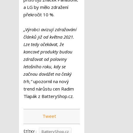
a LG by mělo zdražení
překročit 10 %.
„Výrobci avizují zdražování
článků již od května 2021.
Lze tedy očekávat, že
koncové produkty budou
zdražovat od poloviny
letošního roku, kdy se
začnou dovážet na český
trh,“
upozornil na nový
trend nárůstu cen Radim
Tlapák z BatteryShop.cz.
Tweet
BatteryShop.cz
ŠTÍTKY :