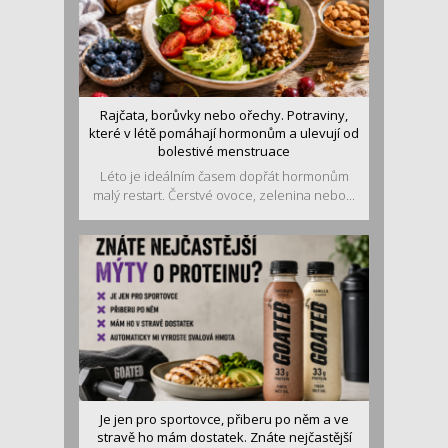
Rajčata, borůvky nebo ořechy. Potraviny,
které v létě pomáhají hormonům a ulevují od
bolestivé menstruace
Léto je ideálním časem dopřát hormonům
malý restart. Čerstvé ovoce, zelenina nebo...
Je jen pro sportovce, přiberu po něm a ve
stravě ho mám dostatek. Znáte nejčastější