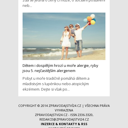
neb...
Dětem i dospělým hrozí u moře alergie, ryby
jsou 5. nejčastějším alergenem
Pobyt u moře tradičně pomáhá dětem a
mladistvým s lupénkou nebo atopickým
ekzémem. Dejte si však po...
COPYRIGHT © 2014
ZPRAVODAJSTVÍ24.CZ
| VŠECHNA PRÁVA
VYHRAZENA
ZPRAVODAJSTVI24.CZ - ISSN 2336-3320,
REDAKCE@ZPRAVODAJSTVI24.CZ
INZERCE
&
KONTAKTY
&
RSS