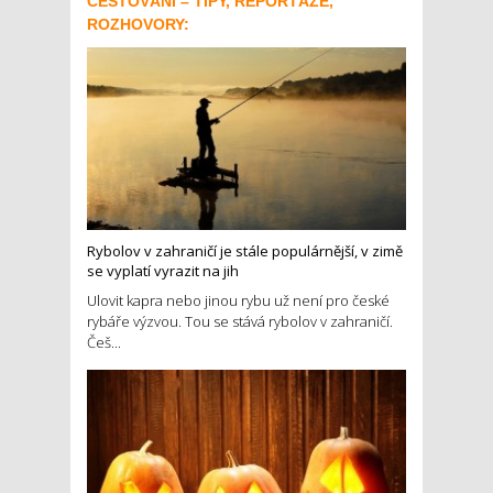
CESTOVÁNÍ – TIPY, REPORTÁŽE,
ROZHOVORY:
Rybolov v zahraničí je stále populárnější, v zimě
se vyplatí vyrazit na jih
Ulovit kapra nebo jinou rybu už není pro české
rybáře výzvou. Tou se stává rybolov v zahraničí.
Češ...