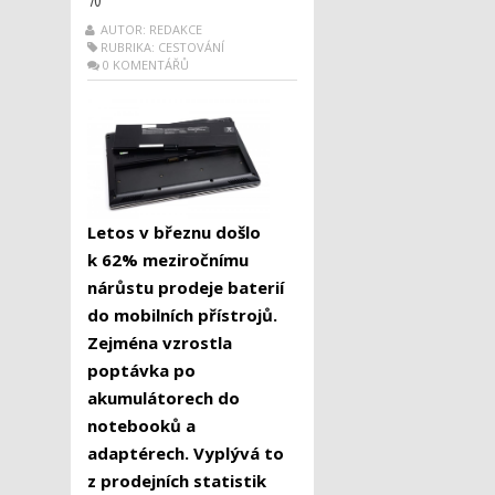
AUTOR: REDAKCE
RUBRIKA:
CESTOVÁNÍ
0 KOMENTÁŘŮ
Letos v březnu došlo
k 62% meziročnímu
nárůstu prodeje baterií
do mobilních přístrojů.
Zejména vzrostla
poptávka po
akumulátorech do
notebooků a
adaptérech. Vyplývá to
z prodejních statistik