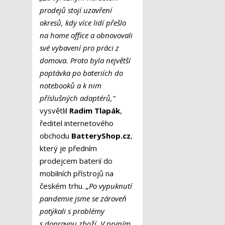
prodejů stojí uzavření
okresů, kdy více lidí přešlo
na home office a obnovovali
své vybavení pro práci z
domova. Proto byla největší
poptávka po bateriích do
notebooků a k nim
příslušných adaptérů,“
vysvětlil
Radim Tlapák
,
ředitel internetového
obchodu
BatteryShop.cz
,
který je předním
prodejcem baterií do
mobilních přístrojů na
českém trhu.
„Po vypuknutí
pandemie jsme se zároveň
potýkali s problémy
s dopravou zboží. V prvním