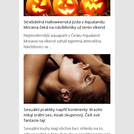
Strašidelná Halloweenská jízda v Aqualandu
Moravia čeká na návštěvníky už tento víkend
Nejmodernější aquapark v Česku Aqualand
Moravia na víkend zahalí tajemná atmosféra.
Návštěvníci se ...
Sexuální praktiky napříč kontinenty: Brazilci
milují orální sex, Asiati skupinový, Češi své
fantazie tají
Sexuální touhy mají všichni bez ohledu na to,
zda se jedná o ženy či muže, o sociální postavení