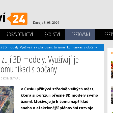
Dnes je 8. 08. 2026
ZDRAVOTNICTVÍ
ŠKOLSTVÍ
CESTOVÁNÍ
LIFEST
jí 3D modely. Využívají je v plánování, turismu i komunikaci s občany
izují 3D modely. Využívají je
 komunikaci s občany
0 KOMENTÁŘŮ
V Česku přibývá středně velkých měst,
která si pořizují přesné 3D modely svého
území. Motivuje je k tomu například
snaha o efektivnější plánování rozvoje