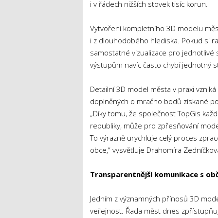
i v řádech nižších stovek tisíc korun.
Vytvoření kompletního 3D modelu města
i z dlouhodobého hlediska. Pokud si r
samostatné vizualizace pro jednotlivé 
výstupům navíc často chybí jednotný s
Detailní 3D model města v praxi vzniká
doplněných o mračno bodů získané pom
„Díky tomu, že společnost TopGis každ
republiky, může pro zpřesňování modelu 
To výrazně urychluje celý proces zpra
obce,“ vysvětluje Drahomíra Zedníčkov
Transparentnější komunikace s ob
Jedním z významných přínosů 3D model
veřejnost. Řada měst dnes zpřístupňuj