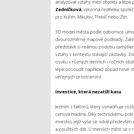
analyzovat vztahy mezi objekty a lépe 
Zedníčková
, výkonná ředitelka spole
pro Kuřim, Mikulov, Třebíč nebo Zlín.
3D model města podle odbornice umožň
dvourozměrné mapové podklady. Zatímc
představit si reálnou podobu zamýšlen
vztahy v kontextu stávající zástavby. 
osvitu v různých denních i ročních obdo
lépe posoudit například dopad nové s
veřejných prostranství.
Investice, která nezatíží kasu
Jedním z faktorů, který usnadňuje rozš
cenová hladina. Díky technickému pokr
investici, jejíž výše se odvíjí předev
a použitých dat. U menších měst se v