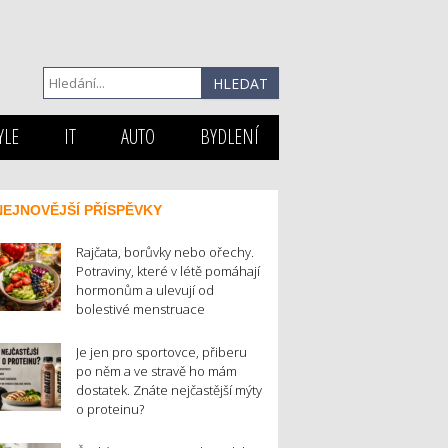
YLE
IT
AUTO
BYDLENÍ
NEJNOVĚJŠÍ PŘÍSPĚVKY
Rajčata, borůvky nebo ořechy.
Potraviny, které v létě pomáhají
hormonům a ulevují od
bolestivé menstruace
Je jen pro sportovce, přiberu
po něm a ve stravě ho mám
dostatek. Znáte nejčastější mýty
o proteinu?