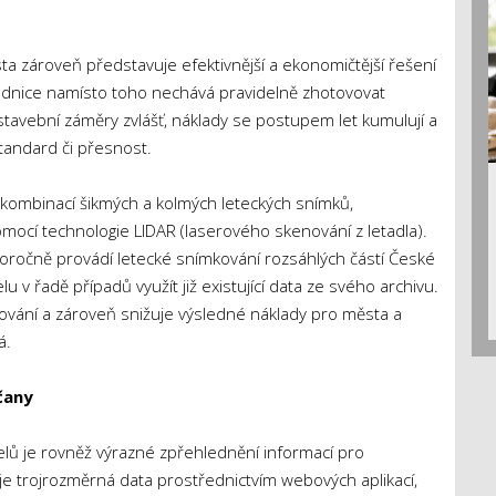
 zároveň představuje efektivnější a ekonomičtější řešení
adnice namísto toho nechává pravidelně zhotovovat
stavební záměry zvlášť, náklady se postupem let kumulují a
tandard či přesnost.
 kombinací šikmých a kolmých leteckých snímků,
ocí technologie LIDAR (laserového skenování z letadla).
oročně provádí letecké snímkování rozsáhlých částí České
v řadě případů využít již existující data ze svého archivu.
cování a zároveň snižuje výsledné náklady pro města a
á.
čany
ů je rovněž výrazné zpřehlednění informací pro
e trojrozměrná data prostřednictvím webových aplikací,