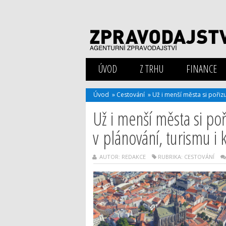
ÚVOD
Z TRHU
FINANCE
Úvod
»
Cestování
»
Už i menší města si pořizu
Už i menší města si poř
v plánování, turismu i
AUTOR: REDAKCE
RUBRIKA:
CESTOVÁNÍ