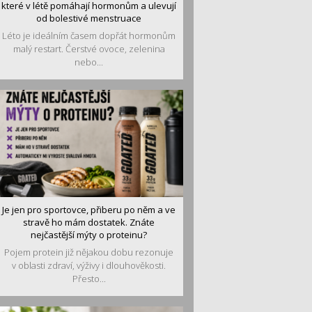
které v létě pomáhají hormonům a ulevují
od bolestivé menstruace
Léto je ideálním časem dopřát hormonům
malý restart. Čerstvé ovoce, zelenina
nebo...
Je jen pro sportovce, přiberu po něm a ve
stravě ho mám dostatek. Znáte
nejčastější mýty o proteinu?
Pojem protein již nějakou dobu rezonuje
v oblasti zdraví, výživy i dlouhověkosti.
Přesto...