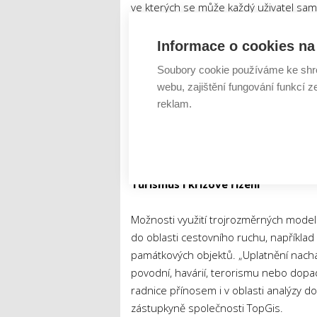
ve kterých se může každý uživatel samos
zástavby nebo se seznámit s připravov
umožňuje jim aktivněji se zapojit do p
Informace o cookies na 
Soubory cookie používáme ke shr
Některé radnice dnes navíc testují zapoj
webu, zajištění fungování funkcí z
takzvaných HoloLens brýlí si lze připr
reklam.
výrazně zvyšuje schopnost porozumět 
uplatnění zejména při prezentaci větší
prostranství.
Turismus i krizové řízení
Možnosti využití trojrozměrných model
do oblasti cestovního ruchu, například
památkových objektů. „Uplatnění nacháze
povodní, havárií, terorismu nebo dop
radnice přínosem i v oblasti analýzy do
zástupkyně společnosti TopGis.