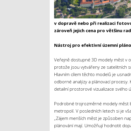
v dopravě nebo při realizaci fotov
zároveň jejich cena pro většinu ra
Nástroj pro efektivní územní plán
Veřejně dostupné 3D modely měst v onl
protože jsou vytvářeny ze satelitních s
Hlavním cílem těchto modelů je usnadnit 
odborné analýzy a plánovací procesy. 
detailní prostorové vizualizace svého 
Podrobné trojrozměrné modely měst b
metropolí. V posledních letech si je vša
„Zájem menších měst je způsoben nap
plánování mají. Umožňují hodnotit do