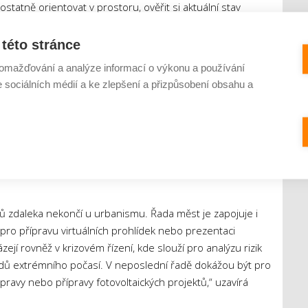
tatně orientovat v prostoru, ověřit si aktuální stav
anými změnami. Tento přístup posiluje důvěru obyvatel a
řipomínkování návrhů.
této stránce
omažďování a analýze informací o výkonu a používání
ení technologií rozšířené a virtuální reality. Pomocí
e sociálních médií a ke zlepšení a přizpůsobení obsahu a
avované změny v území prohlížet v jednotném měřítku, což
prostorovým souvislostem. Tento přístup nachází
ch projektů, územních studií nebo rekonstrukcí veřejných
ů zdaleka nekončí u urbanismu. Řada měst je zapojuje i
 pro přípravu virtuálních prohlídek nebo prezentaci
jí rovněž v krizovém řízení, kde slouží pro analýzu rizik
adů extrémního počasí. V neposlední řadě dokážou být pro
pravy nebo přípravy fotovoltaických projektů,“ uzavírá