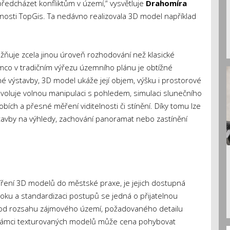
předcházet konfliktům v území,“ vysvětluje
Drahomíra
čnosti TopGis. Ta nedávno realizovala 3D model například
uje zcela jinou úroveň rozhodování než klasické
o v tradičním výřezu územního plánu je obtížné
é výstavby, 3D model ukáže její objem, výšku i prostorové
Dovoluje volnou manipulaci s pohledem, simulaci slunečního
bích a přesné měření viditelnosti či stínění. Díky tomu lze
tavby na výhledy, zachování panoramat nebo zastínění
íření 3D modelů do městské praxe, je jejich dostupná
oku a standardizaci postupů se jedná o přijatelnou
ším od rozsahu zájmového území, požadovaného detailu
 rámci texturovaných modelů může cena pohybovat