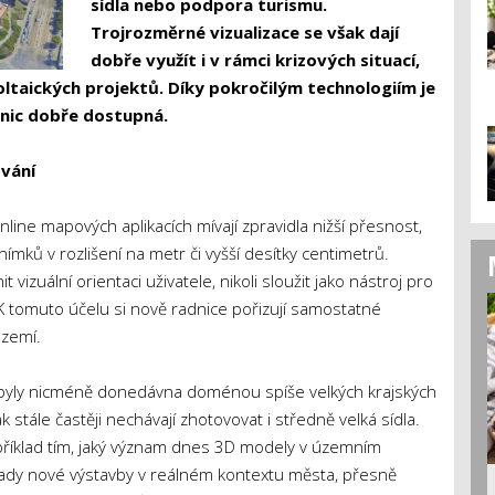
sídla nebo podpora turismu.
Trojrozměrné vizualizace se však dají
dobře využít i v rámci krizových situací,
oltaických projektů. Díky pokročilým technologiím je
dnic dobře dostupná.
ování
ine mapových aplikacích mívají zpravidla nižší přesnost,
nímků v rozlišení na metr či vyšší desítky centimetrů.
vizuální orientaci uživatele, nikoli sloužit jako nástroj pro
K tomuto účelu si nově radnice pořizují samostatné
území.
yly nicméně donedávna doménou spíše velkých krajských
k stále častěji nechávají zhotovovat i středně velká sídla.
říklad tím, jaký význam dnes 3D modely v územním
pady nové výstavby v reálném kontextu města, přesně