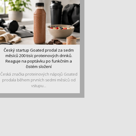
Český startup Goated prodal za sedm
měsíců 200 tisíc proteinových drinků.
Reaguje na poptávku po funkčním a
čistém složení
Česká značka proteinových nápojů Goated
prodala během prvních sedmi měsíců od
vstupu...