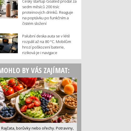
Český startup Goated prodal za
sedm měsíců 200 tisíc
proteinových drinků. Reaguje
na poptávku po funkčním a
čistém složení
Palubní deska auta se v létě
rozpálí až na 80 °C. Mobilům
hrozí poškození baterie,
riziková je i navigace
MOHLO BY VÁS ZAJÍMAT:
Rajčata, borůvky nebo ořechy. Potraviny,