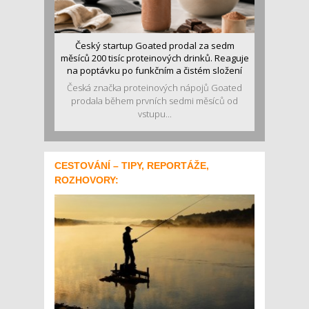
Český startup Goated prodal za sedm
měsíců 200 tisíc proteinových drinků. Reaguje
na poptávku po funkčním a čistém složení
Česká značka proteinových nápojů Goated
prodala během prvních sedmi měsíců od
vstupu...
CESTOVÁNÍ – TIPY, REPORTÁŽE,
ROZHOVORY: