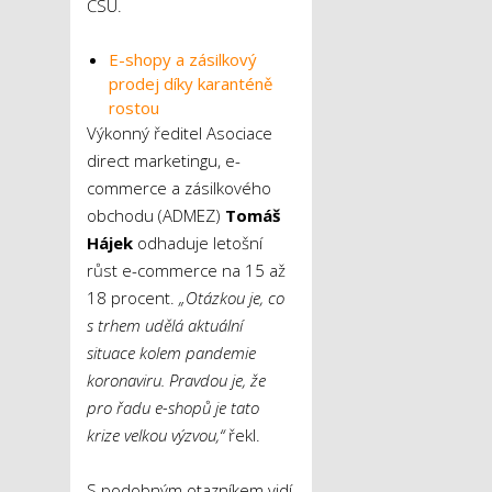
ČSÚ.
E-shopy a zásilkový
prodej díky karanténě
rostou
Výkonný ředitel Asociace
direct marketingu, e-
commerce a zásilkového
obchodu (ADMEZ)
Tomáš
Hájek
odhaduje letošní
růst e-commerce na 15 až
18 procent.
„Otázkou je, co
s trhem udělá aktuální
situace kolem pandemie
koronaviru. Pravdou je, že
pro řadu e-shopů je tato
krize velkou výzvou,“
řekl.
S podobným otazníkem vidí