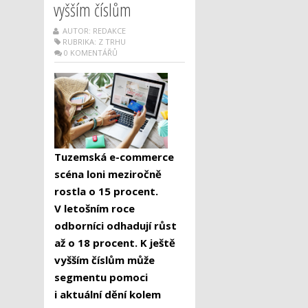
vyšším číslům
AUTOR: REDAKCE
RUBRIKA:
Z TRHU
0 KOMENTÁŘŮ
Tuzemská e-commerce
scéna loni meziročně
rostla o 15 procent.
V letošním roce
odborníci odhadují růst
až o 18 procent. K ještě
vyšším číslům může
segmentu pomoci
i aktuální dění kolem