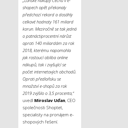
„Loňské nákupy Čechů v e-
shopech opět překonaly
předchozí rekord a dosáhly
celkové hodnoty 161 miliard
korun. Meziročně se tak jedná
o patnáctiprocentní nárůst
oproti 140 miliardám za rok
2018, kterému napomohla
jak rostoucí obliba online
nákupů, tak i zvyšující se
počet internetových obchodů.
Oproti předloňsku se
množství e-shopů za rok
2019 zvýšilo o 3,5 procenta,“
uvedl
Miroslav Uďan
, CEO
společnosti Shoptet,
specialisty na pronájem e-
shopových řešení.