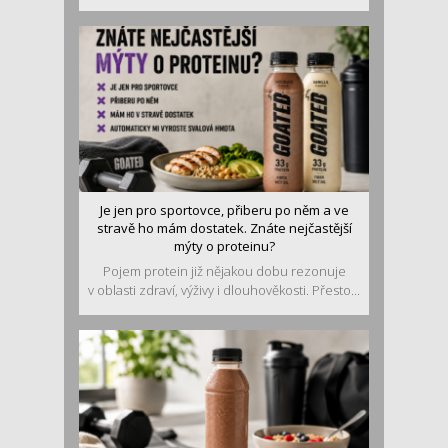
Je jen pro sportovce, přiberu po něm a ve
stravě ho mám dostatek. Znáte nejčastější
mýty o proteinu?
Pojem protein již nějakou dobu rezonuje
v oblasti zdraví, výživy i dlouhověkosti. Přesto...