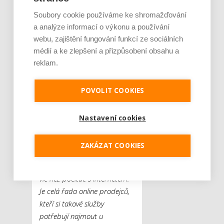
partnerské e-shopy.
„Loni
Soubory cookie používáme ke shromažďování
jsme na tržbách za naše
a analýze informací o výkonu a používání
služby zaznamenali
webu, zajištění fungování funkcí ze sociálních
osmnáctiprocentní nárůst,
médií a ke zlepšení a přizpůsobení obsahu a
letos očekáváme, že se
reklam.
dostaneme na dvacet
procent,“
sdělil Petr Wagner.
POVOLIT COOKIES
„Role těchto firem je zásadní.
Spousta činností v e-
Nastavení cookies
commerce se řeší online.
Skladování, balení, distribuce
ZAKÁZAT COOKIES
a další jsou však fyzický pohyb
zboží, na který potřebujeme
víc než počítač s internetem.
Je celá řada online prodejců,
kteří si takové služby
potřebují najmout u