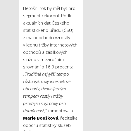
I letošní rok by měl být pro
segment rekordní. Podle
aktuálních dat Českého
statistického úřadu (ČSÚ)
z maloobchodu vzrostly
v lednu tržby internetových
obchodů a zásilkových
služeb v meziročním
srovnání o 16,9 procenta.
„Tradičně nejvyšší tempo
růstu vykázaly internetové
obchody, dvouciferným
tempem rostly i tržby
prodejen s výrobky pro
domácnost,“
komentovala
Marie Boušková
, ředitelka
odboru statistiky služeb