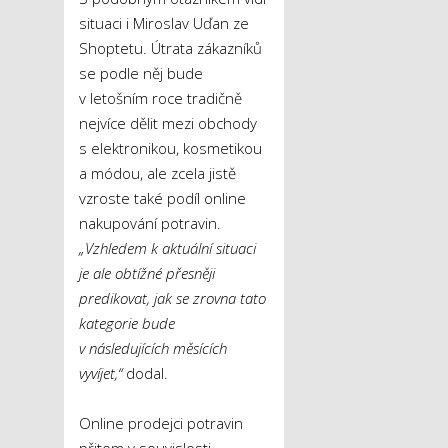
situaci i Miroslav Uďan ze
Shoptetu. Útrata zákazníků
se podle něj bude
v letošním roce tradičně
nejvíce dělit mezi obchody
s elektronikou, kosmetikou
a módou, ale zcela jistě
vzroste také podíl online
nakupování potravin.
„Vzhledem k aktuální situaci
je ale obtížné přesněji
predikovat, jak se zrovna tato
kategorie bude
v následujících měsících
vyvíjet,“
dodal.
Online prodejci potravin
přitom v souvislosti