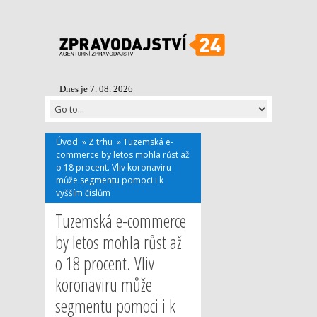
Dnes je 7. 08. 2026
Úvod
»
Z trhu
»
Tuzemská e-
commerce by letos mohla růst až
o 18 procent. Vliv koronaviru
může segmentu pomoci i k
vyšším číslům
Tuzemská e-commerce
by letos mohla růst až
o 18 procent. Vliv
koronaviru může
segmentu pomoci i k