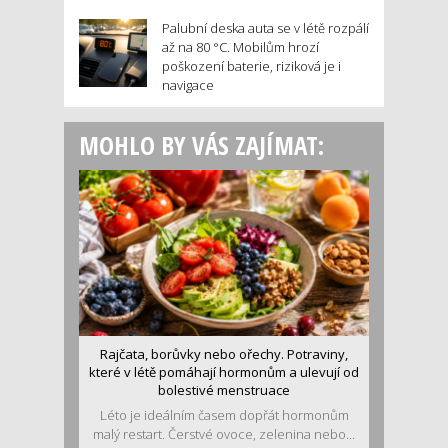
Palubní deska auta se v létě rozpálí
až na 80 °C. Mobilům hrozí
poškození baterie, riziková je i
navigace
MOHLO BY VÁS ZAJÍMAT:
Rajčata, borůvky nebo ořechy. Potraviny,
které v létě pomáhají hormonům a ulevují od
bolestivé menstruace
Léto je ideálním časem dopřát hormonům
malý restart. Čerstvé ovoce, zelenina nebo...