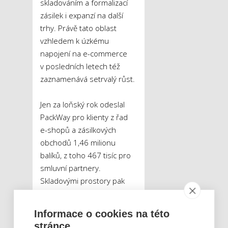
skladováním a formalizací
zásilek i expanzí na další
trhy. Právě tato oblast
vzhledem k úzkému
napojení na e-commerce
v posledních letech též
zaznamenává setrvalý růst.
Jen za loňský rok odeslal
PackWay pro klienty z řad
e-shopů a zásilkových
obchodů 1,46 milionu
balíků, z toho 467 tisíc pro
smluvní partnery.
Skladovými prostory pak
prošlo celkem
4,884 milionu kusů zboží,
Informace o cookies na této
z toho 2,777 milionu pro
stránce