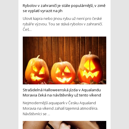
Rybolov v zahraničí je stále populárnější, v zimě
se vyplatí vyrazit na jih
Ulovit kapra nebo jinou rybu už není pro české
rybáře výzvou. Tou se stává rybolov v zahraničí.
Češ...
Strašidelná Halloweenská jízda v Aqualandu
Moravia čeká na návštěvníky už tento víkend
Nejmodernější aquapark v Česku Aqualand
Moravia na víkend zahalí tajemná atmosféra.
Návštěvníci se ...