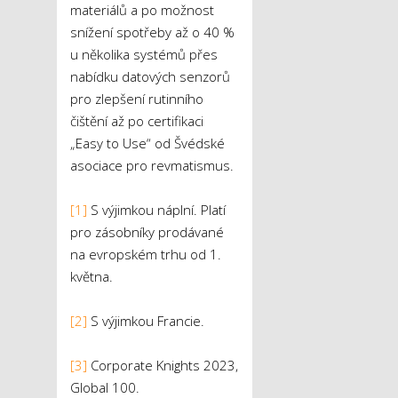
materiálů a po možnost
snížení spotřeby až o 40 %
u několika systémů přes
nabídku datových senzorů
pro zlepšení rutinního
čištění až po certifikaci
„Easy to Use“ od Švédské
asociace pro revmatismus.
[1]
S výjimkou náplní. Platí
pro zásobníky prodávané
na evropském trhu od 1.
května.
[2]
S výjimkou Francie.
[3]
Corporate Knights 2023,
Global 100.