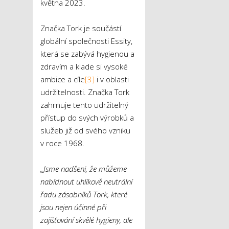
května 2023.
Značka Tork je součástí
globální společnosti Essity,
která se zabývá hygienou a
zdravím a klade si vysoké
ambice a cíle
[3]
i v oblasti
udržitelnosti. Značka Tork
zahrnuje tento udržitelný
přístup do svých výrobků a
služeb již od svého vzniku
v roce 1968.
„Jsme nadšeni, že můžeme
nabídnout uhlíkově neutrální
řadu zásobníků Tork, které
jsou nejen účinné při
zajišťování skvělé hygieny, ale