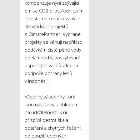
kompenzuje nyní zbývající
emise CO
2
prostřednictvím
investic do certifikovaných
klimatických projektů
s ClimatePartner. Vybrané
projekty se věnují například
dodávkám čisté pitné vody
do Kambodži, poskytování
úsporných vařičů v Indii a
podpoře ochrany lesů
v Indonésii.
Všechny zásobníky Tork
jsou navrženy s ohledem
na udržitelnost. K ní
přispívá pestrá škála
opatření a chytrých řešení:
od použití odolných