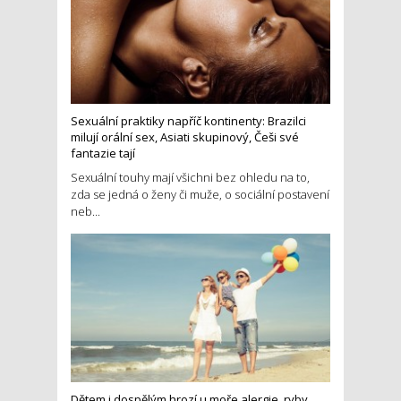
Sexuální praktiky napříč kontinenty: Brazilci
milují orální sex, Asiati skupinový, Češi své
fantazie tají
Sexuální touhy mají všichni bez ohledu na to,
zda se jedná o ženy či muže, o sociální postavení
neb...
Dětem i dospělým hrozí u moře alergie, ryby