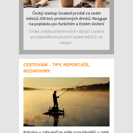
Český startup Goated prodal za sedm
měsíců 200 tisíc proteinových drinků. Reaguje
na poptávku po funkčním a čistém složení
Česká značka proteinových nápojů Goated
prodala během prvních sedmi měsíců od
vstupu...
CESTOVÁNÍ – TIPY, REPORTÁŽE,
ROZHOVORY:
Rybolov v zahraničí je stále populárnější, v zimě