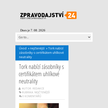
Dnes je 7. 08. 2026
Úvod
»
nejčtenější
»
Tork nabízí
zásobníky s certifikátem uhlíkové
neutrality
Tork nabízí zásobníky s
certifikátem uhlíkové
neutrality
AUTOR: REDAKCE
RUBRIKA:
NEJČTENĚJŠÍ
0 KOMENTÁŘŮ