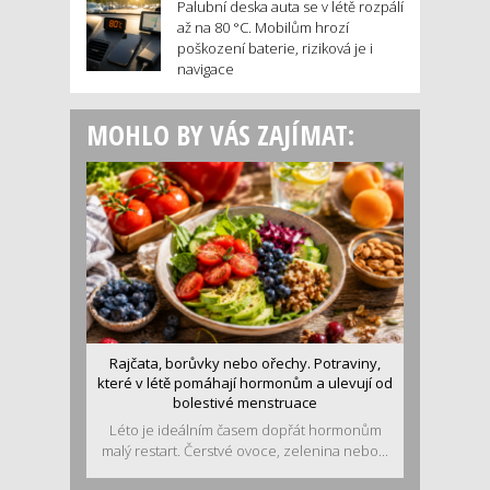
Palubní deska auta se v létě rozpálí
až na 80 °C. Mobilům hrozí
poškození baterie, riziková je i
navigace
MOHLO BY VÁS ZAJÍMAT:
Rajčata, borůvky nebo ořechy. Potraviny,
které v létě pomáhají hormonům a ulevují od
bolestivé menstruace
Léto je ideálním časem dopřát hormonům
malý restart. Čerstvé ovoce, zelenina nebo...