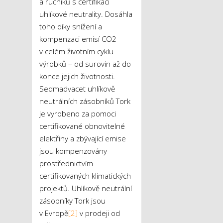
a ručníků s certifikací
uhlíkové neutrality. Dosáhla
toho díky snížení a
kompenzaci emisí CO
2
v celém životním cyklu
výrobků – od surovin až do
konce jejich životnosti.
Sedmadvacet uhlíkově
neutrálních zásobníků Tork
je vyrobeno za pomoci
certifikované obnovitelné
elektřiny a zbývající emise
jsou kompenzovány
prostřednictvím
certifikovaných klimatických
projektů. Uhlíkově neutrální
zásobníky Tork jsou
v Evropě
[2]
v prodeji od