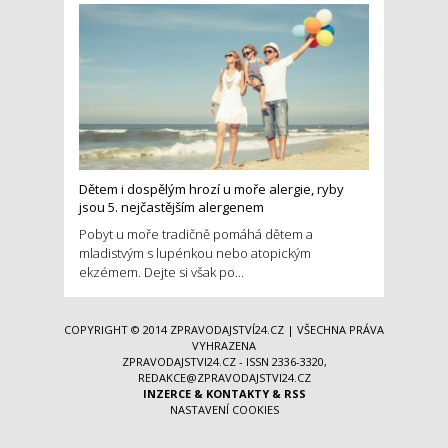
Dětem i dospělým hrozí u moře alergie, ryby
jsou 5. nejčastějším alergenem
Pobyt u moře tradičně pomáhá dětem a
mladistvým s lupénkou nebo atopickým
ekzémem. Dejte si však po...
COPYRIGHT © 2014
ZPRAVODAJSTVÍ24.CZ
| VŠECHNA PRÁVA
VYHRAZENA
ZPRAVODAJSTVI24.CZ - ISSN 2336-3320,
REDAKCE@ZPRAVODAJSTVI24.CZ
INZERCE
&
KONTAKTY
&
RSS
NASTAVENÍ COOKIES