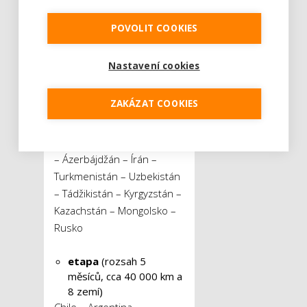
měsíců, cca 70 000 km a
22 zemí)
POVOLIT COOKIES
Česko – Slovensko –
Maďarsko – Slovinsko –
Nastavení cookies
Chorvatsko – Bosna a
Hercegovina – Černá Hora
ZAKÁZAT COOKIES
– Albánie – Makedonie –
Řecko – Bulharsko –
Turecko – Gruzie – Arménie
– Ázerbájdžán – Írán –
Turkmenistán – Uzbekistán
– Tádžikistán – Kyrgyzstán –
Kazachstán – Mongolsko –
Rusko
etapa
(rozsah 5
měsíců, cca 40 000 km a
8 zemí)