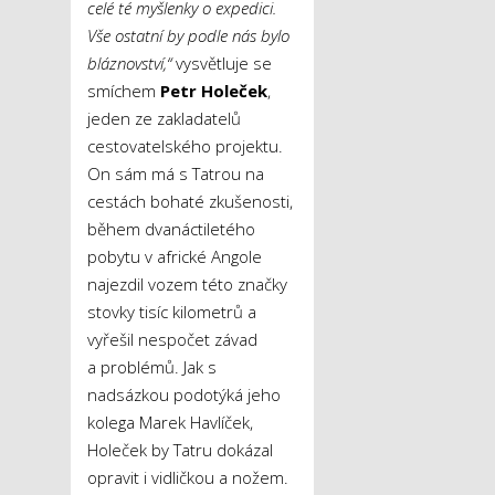
celé té myšlenky o expedici.
Vše ostatní by podle nás bylo
bláznovství,“
vysvětluje se
smíchem
Petr Holeček
,
jeden ze zakladatelů
cestovatelského projektu.
On sám má s Tatrou na
cestách bohaté zkušenosti,
během dvanáctiletého
pobytu v africké Angole
najezdil vozem této značky
stovky tisíc kilometrů a
vyřešil nespočet závad
a problémů. Jak s
nadsázkou podotýká jeho
kolega Marek Havlíček,
Holeček by Tatru dokázal
opravit i vidličkou a nožem.