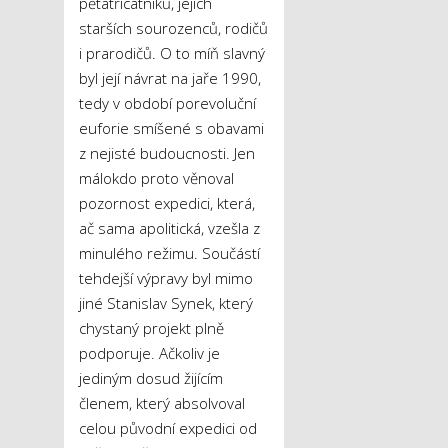
pětatřicátníků, jejich
starších sourozenců, rodičů
i prarodičů. O to míň slavný
byl její návrat na jaře 1990,
tedy v období porevoluční
euforie smíšené s obavami
z nejisté budoucnosti. Jen
málokdo proto věnoval
pozornost expedici, která,
ač sama apolitická, vzešla z
minulého režimu. Součástí
tehdejší výpravy byl mimo
jiné Stanislav Synek, který
chystaný projekt plně
podporuje. Ačkoliv je
jediným dosud žijícím
členem, který absolvoval
celou původní expedici od