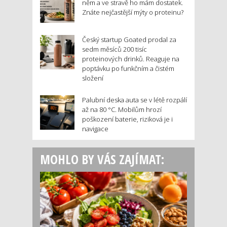
něm a ve stravě ho mám dostatek.
Znáte nejčastější mýty o proteinu?
Český startup Goated prodal za
sedm měsíců 200 tisíc
proteinových drinků. Reaguje na
poptávku po funkčním a čistém
složení
Palubní deska auta se v létě rozpálí
až na 80 °C. Mobilům hrozí
poškození baterie, riziková je i
navigace
MOHLO BY VÁS ZAJÍMAT: