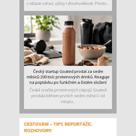
v oblasti zdraví, výživy i dlouhověkosti. Přesto...
Český startup Goated prodal za sedm
měsíců 200 tisíc proteinových drinků. Reaguje
na poptávku po funkčním a čistém složení
Česká značka proteinových nápojů Goated
prodala během prvních sedmi měsíců od
vstupu...
CESTOVÁNÍ – TIPY, REPORTÁŽE,
ROZHOVORY: