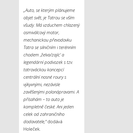
„Auto, se kterým plánujeme
objet svět, je Tatrou se vším
všudy. Má vzduchem chlazený
osmiválcový motor,
mechanickou převodovku
Tatra se silničním i terénním
chodem ‚želva/zajíc‘ a
legendární podvozek s tzv.
tatrováckou koncepcí
centrální nosné roury s
výkyvnými, nezávisle
zavěšenými polonápravami. A
přísahám – to auto je
kompletně české. Ani jeden
celek od zahraničního
dodavatele,“
dodává
Holeček.