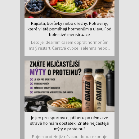
Rajčata, borůvky nebo ořechy. Potraviny,
které v létě pomáhají hormonům a ulevují od
bolestivé menstruace
Léto je ideálním časem dopřát hormonům
malý restart. Čerstvé ovoce, zelenina nebo...
Je jen pro sportovce, přiberu po něm a ve
stravě ho mám dostatek. Znáte nejčastější
mýty o proteinu?
Pojem protein již nějakou dobu rezonuje