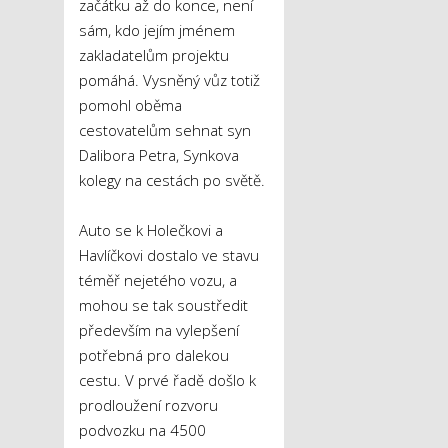
začátku až do konce, není
sám, kdo jejím jménem
zakladatelům projektu
pomáhá. Vysněný vůz totiž
pomohl oběma
cestovatelům sehnat syn
Dalibora Petra, Synkova
kolegy na cestách po světě.
Auto se k Holečkovi a
Havlíčkovi dostalo ve stavu
téměř nejetého vozu, a
mohou se tak soustředit
především na vylepšení
potřebná pro dalekou
cestu. V prvé řadě došlo k
prodloužení rozvoru
podvozku na 4500