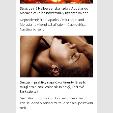
Strašidelná Halloweenská jízda v Aqualandu
Moravia čeká na návštěvníky už tento víkend
Nejmodernější aquapark v Česku Aqualand
Moravia na víkend zahalí tajemná atmosféra.
Návštěvníci se ...
Sexuální praktiky napříč kontinenty: Brazilci
milují orální sex, Asiati skupinový, Češi své
fantazie tají
Sexuální touhy mají všichni bez ohledu na to,
zda se jedná o ženy či muže, o sociální postavení
neb...