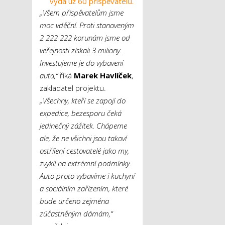
vydá už 60 přispěvatelů.
„Všem přispěvatelům jsme
moc vděční. Proti stanoveným
2 222 222 korunám jsme od
veřejnosti získali 3 miliony.
Investujeme je do vybavení
auta,“
říká
Marek Havlíček
,
zakladatel projektu.
„Všechny, kteří se zapojí do
expedice, bezesporu čeká
jedinečný zážitek. Chápeme
ale, že ne všichni jsou takoví
ostřílení cestovatelé jako my,
zvyklí na extrémní podmínky.
Auto proto vybavíme i kuchyní
a sociálním zařízením, které
bude určeno zejména
zúčastněným dámám,“