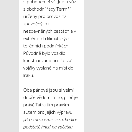
s pohonem 4×4. Jde o vůz
z obchodní řady Terrn°1
určený pro provoz na
zpevněných i
nezpevněných cestách a v
extrémních klimatických i
terénních podmínkách.
Původně bylo vozidlo
konstruováno pro české
vojáky vyslané na misi do
Iráku.
Oba pánové jsou si velmi
dobře vědomi toho, proč je
právě Tatra tím pravým
autem pro jejich výpravu.
„Pro Tatru jsme se rozhodli v
podstatě hned na začátku