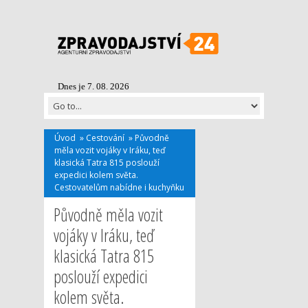
Dnes je 7. 08. 2026
Úvod
»
Cestování
»
Původně
měla vozit vojáky v Iráku, teď
klasická Tatra 815 poslouží
expedici kolem světa.
Cestovatelům nabídne i kuchyňku
Původně měla vozit
vojáky v Iráku, teď
klasická Tatra 815
poslouží expedici
kolem světa.