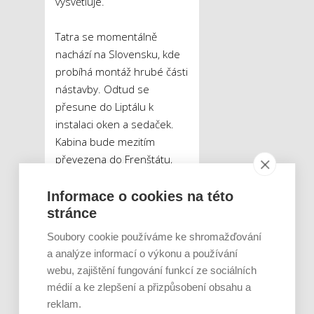
vysvětluje.
Tatra se momentálně
nachází na Slovensku, kde
probíhá montáž hrubé části
nástavby. Odtud se
přesune do Liptálu k
instalaci oken a sedaček.
Kabina bude mezitím
převezena do Frenštátu,
kde dostane zbrusu nový
kabát, a v Domažlicích bude
Informace o cookies na této
následně auto dovybaveno
stránce
kuchyňkou, WC, sprchou a
Soubory cookie používáme ke shromažďování
úložnými prostory.
a analýze informací o výkonu a používání
webu, zajištění fungování funkcí ze sociálních
Plán cesty
médií a ke zlepšení a přizpůsobení obsahu a
reklam.
etapa
(rozsah 9