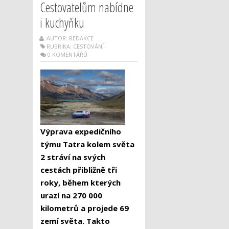
Cestovatelům nabídne
i kuchyňku
AUTOR: REDAKCE
RUBRIKA:
CESTOVÁNÍ
0 KOMENTÁŘŮ
Výprava expedičního
týmu Tatra kolem světa
2 stráví na svých
cestách přibližně tři
roky, během kterých
urazí na 270 000
kilometrů a projede 69
zemí světa. Takto