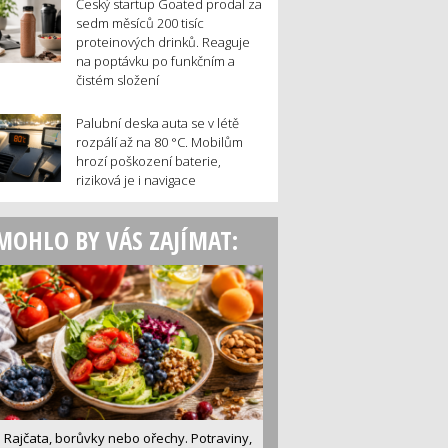
Český startup Goated prodal za
sedm měsíců 200 tisíc
proteinových drinků. Reaguje
na poptávku po funkčním a
čistém složení
Palubní deska auta se v létě
rozpálí až na 80 °C. Mobilům
hrozí poškození baterie,
riziková je i navigace
MOHLO BY VÁS ZAJÍMAT:
Rajčata, borůvky nebo ořechy. Potraviny,