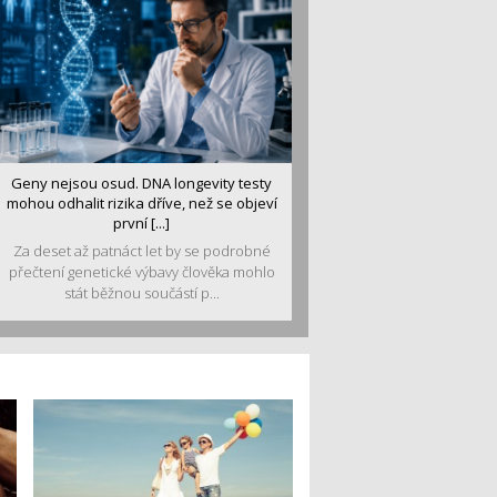
Geny nejsou osud. DNA longevity testy
mohou odhalit rizika dříve, než se objeví
první [...]
Za deset až patnáct let by se podrobné
přečtení genetické výbavy člověka mohlo
stát běžnou součástí p...