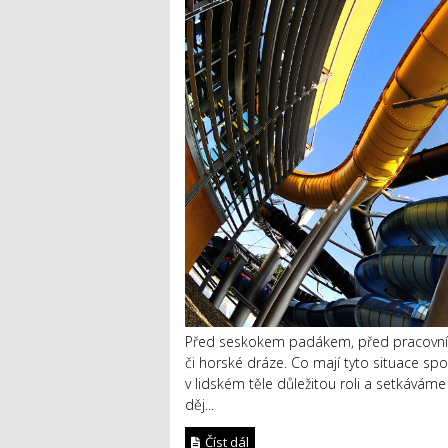
Před seskokem padákem, před pracovním
či horské dráze. Co mají tyto situace spo
v lidském těle důležitou roli a setkáváme
děj...
Číst dál