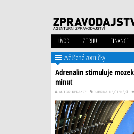
ÚVOD
Z TRHU
FINANCE
zvětšené zorničky
Adrenalin stimuluje mozek
minut
AUTOR: REDAKCE
RUBRIKA: NEJČTENĚJŠÍ