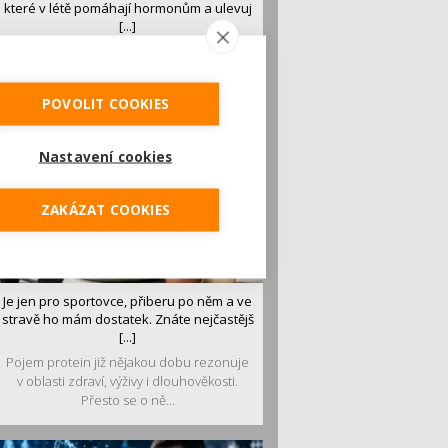
které v létě pomáhají hormonům a ulevuj
[...]
Léto je ideálním časem dopřát hormonům
malý restart. Čerstvé ovoce, zelenina nebo
luštěniny jsou práv...
POVOLIT COOKIES
Nastavení cookies
ZAKÁZAT COOKIES
Je jen pro sportovce, přiberu po něm a ve
stravě ho mám dostatek. Znáte nejčastějš
[...]
Pojem protein již nějakou dobu rezonuje
v oblasti zdraví, výživy i dlouhověkosti.
Přesto se o ně...