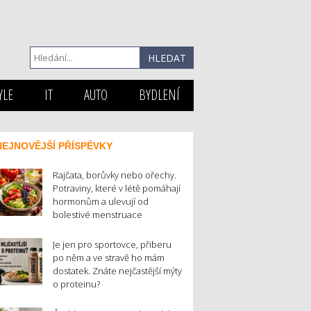
YLE
IT
AUTO
BYDLENÍ
NEJNOVĚJŠÍ PŘÍSPĚVKY
Rajčata, borůvky nebo ořechy.
Potraviny, které v létě pomáhají
hormonům a ulevují od
bolestivé menstruace
Je jen pro sportovce, přiberu
po něm a ve stravě ho mám
dostatek. Znáte nejčastější mýty
o proteinu?