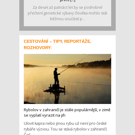
Za deset až patnáct let by se podrobné
přečtení genetické výbavy člověka mohlo stát
běžnou součástí p...
CESTOVÁNÍ – TIPY, REPORTÁŽE,
ROZHOVORY:
Rybolov v zahraničí je stále populárnější, v zimě
se vyplatí vyrazit na jih
Ulovit kapra nebo jinou rybu už není pro české
rybáře výzvou. Tou se stává rybolov v zahraničí.
Češ...