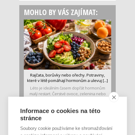
MOHLO BY VÁS ZAJÍMAT:
Rajčata, borůvky nebo ořechy. Potraviny,
které v létě pomáhají hormonům a ulevuj [...]
Léto je ideálním časem dopřát hormonům
malý restart. Čerstvé ovoce, zelenina nebo
luštěniny jsou práv...
Informace o cookies na této
stránce
Soubory cookie používáme ke shromažďování