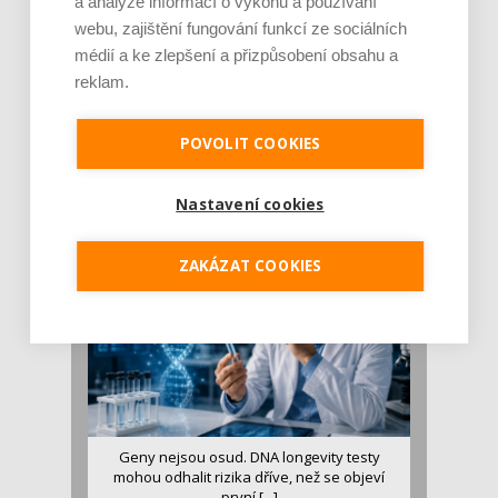
a analýze informací o výkonu a používání
webu, zajištění fungování funkcí ze sociálních
médií a ke zlepšení a přizpůsobení obsahu a
reklam.
Je jen pro sportovce, přiberu po něm a ve
stravě ho mám dostatek. Znáte nejčastějš [...]
POVOLIT COOKIES
Pojem protein již nějakou dobu rezonuje
v oblasti zdraví, výživy i dlouhověkosti. Přesto
Nastavení cookies
se o ně...
ZAKÁZAT COOKIES
Geny nejsou osud. DNA longevity testy
mohou odhalit rizika dříve, než se objeví
první [...]