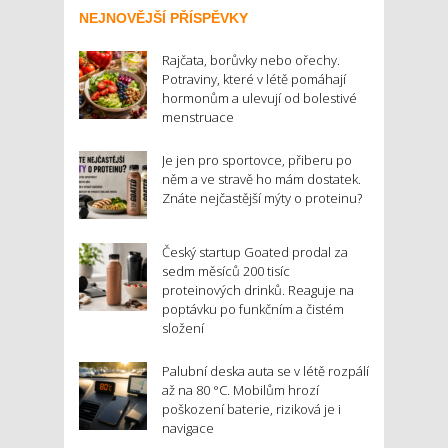
NEJNOVĚJŠÍ PŘÍSPĚVKY
Rajčata, borůvky nebo ořechy.
Potraviny, které v létě pomáhají
hormonům a ulevují od bolestivé
menstruace
Je jen pro sportovce, přiberu po
něm a ve stravě ho mám dostatek.
Znáte nejčastější mýty o proteinu?
Český startup Goated prodal za
sedm měsíců 200 tisíc
proteinových drinků. Reaguje na
poptávku po funkčním a čistém
složení
Palubní deska auta se v létě rozpálí
až na 80 °C. Mobilům hrozí
poškození baterie, riziková je i
navigace