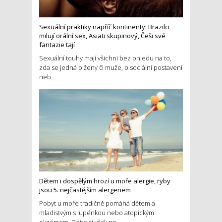
Sexuální praktiky napříč kontinenty: Brazilci
milují orální sex, Asiati skupinový, Češi své
fantazie tají
Sexuální touhy mají všichni bez ohledu na to,
zda se jedná o ženy či muže, o sociální postavení
neb...
Dětem i dospělým hrozí u moře alergie, ryby
jsou 5. nejčastějším alergenem
Pobyt u moře tradičně pomáhá dětem a
mladistvým s lupénkou nebo atopickým