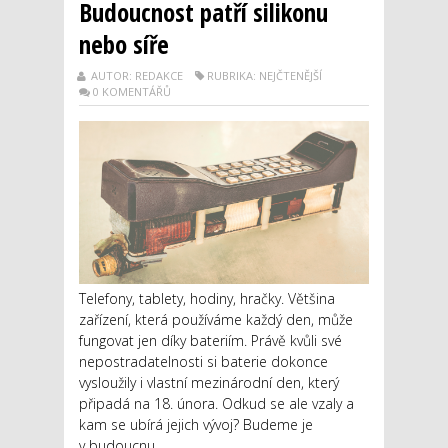
Budoucnost patří silikonu
nebo síře
AUTOR: REDAKCE
RUBRIKA: NEJČTENĚJŠÍ
0 KOMENTÁŘŮ
Telefony, tablety, hodiny, hračky. Většina
zařízení, která používáme každý den, může
fungovat jen díky bateriím. Právě kvůli své
nepostradatelnosti si baterie dokonce
vysloužily i vlastní mezinárodní den, který
připadá na 18. února. Odkud se ale vzaly a
kam se ubírá jejich vývoj? Budeme je
v budoucnu...