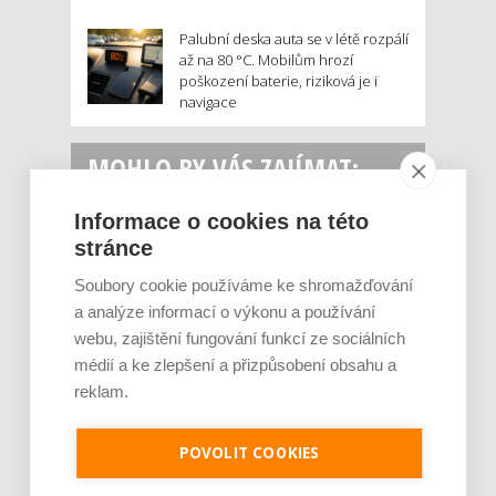
Palubní deska auta se v létě rozpálí
až na 80 °C. Mobilům hrozí
poškození baterie, riziková je i
navigace
MOHLO BY VÁS ZAJÍMAT:
Informace o cookies na této
stránce
Soubory cookie používáme ke shromažďování
a analýze informací o výkonu a používání
webu, zajištění fungování funkcí ze sociálních
médií a ke zlepšení a přizpůsobení obsahu a
reklam.
Rajčata, borůvky nebo ořechy. Potraviny,
které v létě pomáhají hormonům a ulevuj [...]
Léto je ideálním časem dopřát hormonům
POVOLIT COOKIES
malý restart. Čerstvé ovoce, zelenina nebo
luštěniny jsou práv...