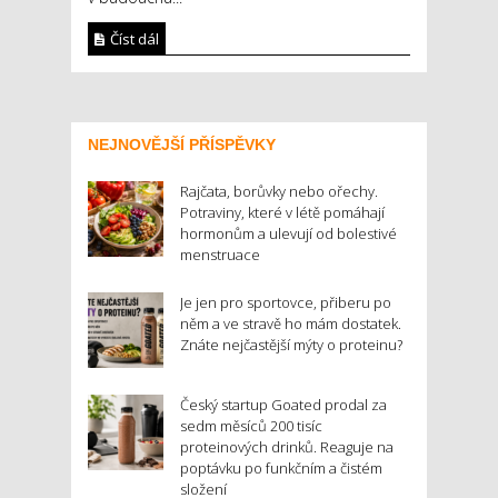
Číst dál
NEJNOVĚJŠÍ PŘÍSPĚVKY
Rajčata, borůvky nebo ořechy.
Potraviny, které v létě pomáhají
hormonům a ulevují od bolestivé
menstruace
Je jen pro sportovce, přiberu po
něm a ve stravě ho mám dostatek.
Znáte nejčastější mýty o proteinu?
Český startup Goated prodal za
sedm měsíců 200 tisíc
proteinových drinků. Reaguje na
poptávku po funkčním a čistém
složení