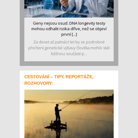
Geny nejsou osud. DNA longevity testy
mohou odhalit rizika dříve, než se objeví
první [...]
Za deset až patnáct let by se podrobné
přečtení genetické výbavy člověka mohlo stát
běžnou součástí p...
CESTOVÁNÍ – TIPY, REPORTÁŽE,
ROZHOVORY: