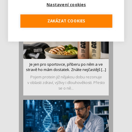
Nastavení cookies
ZAKÁZAT COOKIES
Je jen pro sportovce, přiberu po něm a ve
stravě ho mám dostatek. Znáte nejčastějš [...]
Pojem protein již nějakou dobu rezonuje
v oblasti zdraví, výživy i dlouhověkosti. Přesto
se o ně...