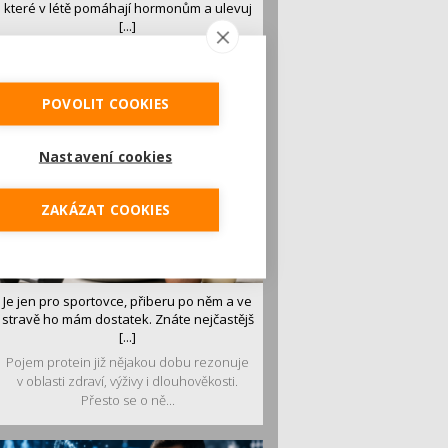
které v létě pomáhají hormonům a ulevuj
[...]
Léto je ideálním časem dopřát hormonům
malý restart. Čerstvé ovoce, zelenina nebo
luštěniny jsou práv...
POVOLIT COOKIES
Nastavení cookies
ZAKÁZAT COOKIES
Je jen pro sportovce, přiberu po něm a ve
stravě ho mám dostatek. Znáte nejčastějš
[...]
Pojem protein již nějakou dobu rezonuje
v oblasti zdraví, výživy i dlouhověkosti.
Přesto se o ně...