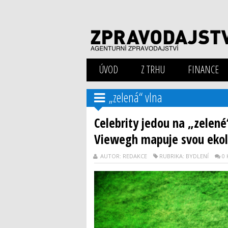
ÚVOD
Z TRHU
FINANCE
„zelená“ vlna
Celebrity jedou na „zelené
Viewegh mapuje svou ekol
AUTOR: REDAKCE
RUBRIKA: BYDLENÍ
0