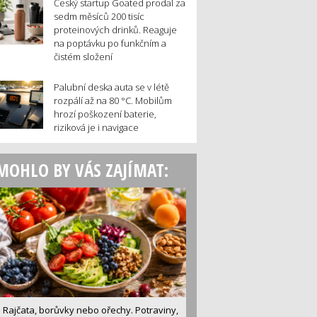
Český startup Goated prodal za
sedm měsíců 200 tisíc
proteinových drinků. Reaguje
na poptávku po funkčním a
čistém složení
Palubní deska auta se v létě
rozpálí až na 80 °C. Mobilům
hrozí poškození baterie,
riziková je i navigace
MOHLO BY VÁS ZAJÍMAT:
Rajčata, borůvky nebo ořechy. Potraviny,