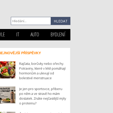
YLE
IT
AUTO
BYDLENÍ
NEJNOVĚJŠÍ PŘÍSPĚVKY
Rajčata, borůvky nebo ořechy.
Potraviny, které v létě pomáhají
hormonům a ulevují od
bolestivé menstruace
Je jen pro sportovce, přiberu
po něm a ve stravě ho mám
dostatek. Znáte nejčastější mýty
o proteinu?