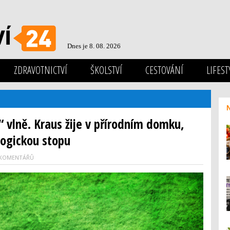
Dnes je 8. 08. 2026
ZDRAVOTNICTVÍ
ŠKOLSTVÍ
CESTOVÁNÍ
LIFEST
“ vlně. Kraus žije v přírodním domku,
ogickou stopu
 KOMENTÁŘŮ