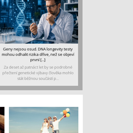
Geny nejsou osud. DNA longevity testy
mohou odhalit rizika dříve, než se objeví
první [...]
Za deset až patnáct let by se podrobné
přečtení genetické výbavy člověka mohlo
stát běžnou součástí p...