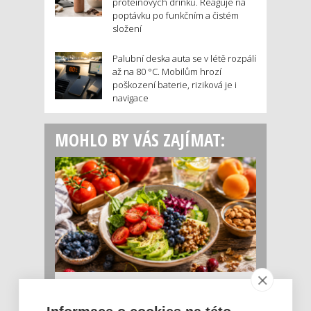
proteinových drinků. Reaguje na
poptávku po funkčním a čistém
složení
Palubní deska auta se v létě rozpálí
až na 80 °C. Mobilům hrozí
poškození baterie, riziková je i
navigace
MOHLO BY VÁS ZAJÍMAT:
Rajčata, borůvky nebo ořechy. Potraviny,
které v létě pomáhají hormonům a ulevuj [...]