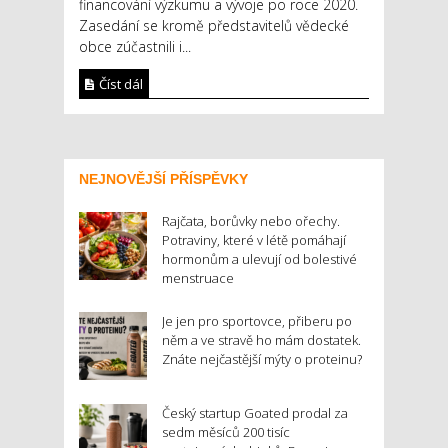
financování výzkumu a vývoje po roce 2020.
Zasedání se kromě představitelů vědecké
obce zúčastnili i...
Číst dál
NEJNOVĚJŠÍ PŘÍSPĚVKY
Rajčata, borůvky nebo ořechy.
Potraviny, které v létě pomáhají
hormonům a ulevují od bolestivé
menstruace
Je jen pro sportovce, přiberu po
něm a ve stravě ho mám dostatek.
Znáte nejčastější mýty o proteinu?
Český startup Goated prodal za
sedm měsíců 200 tisíc