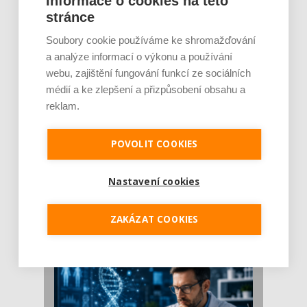
Informace o cookies na této
Léto je ideálním časem dopřát hormonům
stránce
malý restart. Čerstvé ovoce, zelenina nebo
luštěniny jsou práv...
Soubory cookie používáme ke shromažďování
a analýze informací o výkonu a používání
webu, zajištění fungování funkcí ze sociálních
médií a ke zlepšení a přizpůsobení obsahu a
reklam.
POVOLIT COOKIES
Nastavení cookies
Je jen pro sportovce, přiberu po něm a ve
stravě ho mám dostatek. Znáte nejčastějš [...]
Pojem protein již nějakou dobu rezonuje
ZAKÁZAT COOKIES
v oblasti zdraví, výživy i dlouhověkosti. Přesto
se o ně...