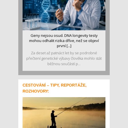
Geny nejsou osud. DNA longevity testy
mohou odhalit rizika dříve, než se objeví
první [...]
Za deset až patnáct let by se podrobné
přečtení genetické výbavy člověka mohlo stát
běžnou součástí p...
CESTOVÁNÍ – TIPY, REPORTÁŽE,
ROZHOVORY: