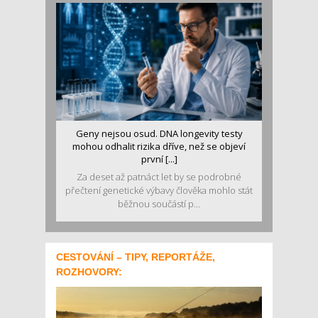
Geny nejsou osud. DNA longevity testy
mohou odhalit rizika dříve, než se objeví
první [...]
Za deset až patnáct let by se podrobné
přečtení genetické výbavy člověka mohlo stát
běžnou součástí p...
CESTOVÁNÍ – TIPY, REPORTÁŽE,
ROZHOVORY: