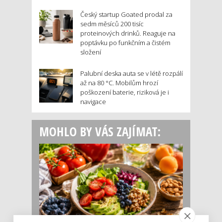
Český startup Goated prodal za
sedm měsíců 200 tisíc
proteinových drinků. Reaguje na
poptávku po funkčním a čistém
složení
Palubní deska auta se v létě rozpálí
až na 80 °C. Mobilům hrozí
poškození baterie, riziková je i
navigace
MOHLO BY VÁS ZAJÍMAT: