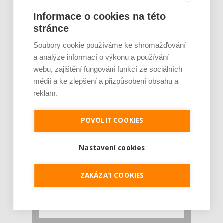
Rajčata, borůvky nebo ořechy. Potraviny,
Informace o cookies na této
které v létě pomáhají hormonům a ulevuj [...]
stránce
Léto je ideálním časem dopřát hormonům
malý restart. Čerstvé ovoce, zelenina nebo
Soubory cookie používáme ke shromažďování
luštěniny jsou práv...
a analýze informací o výkonu a používání
webu, zajištění fungování funkcí ze sociálních
médií a ke zlepšení a přizpůsobení obsahu a
reklam.
POVOLIT COOKIES
Nastavení cookies
Je jen pro sportovce, přiberu po něm a ve
stravě ho mám dostatek. Znáte nejčastějš [...]
ZAKÁZAT COOKIES
Pojem protein již nějakou dobu rezonuje
v oblasti zdraví, výživy i dlouhověkosti. Přesto
se o ně...