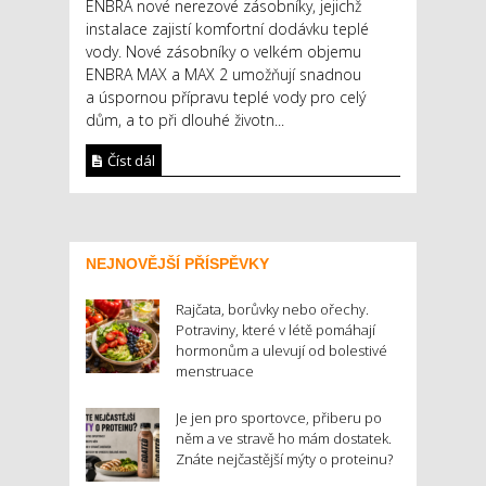
ENBRA nové nerezové zásobníky, jejichž
instalace zajistí komfortní dodávku teplé
vody. Nové zásobníky o velkém objemu
ENBRA MAX a MAX 2 umožňují snadnou
a úspornou přípravu teplé vody pro celý
dům, a to při dlouhé životn...
Číst dál
NEJNOVĚJŠÍ PŘÍSPĚVKY
Rajčata, borůvky nebo ořechy.
Potraviny, které v létě pomáhají
hormonům a ulevují od bolestivé
menstruace
Je jen pro sportovce, přiberu po
něm a ve stravě ho mám dostatek.
Znáte nejčastější mýty o proteinu?