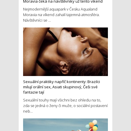
Moravia čeká na návštěvníky už tento víkend
Nejmodernější aquapark v Česku Aqualand
Moravia na víkend zahalí tajemná atmosféra.
Návštěvníci se ...
Sexuální praktiky napříč kontinenty: Brazilci
milují orální sex, Asiati skupinový, Češi své
fantazie tají
Sexuální touhy mají všichni bez ohledu na to,
zda se jedná o ženy či muže, o sociální postavení
neb...