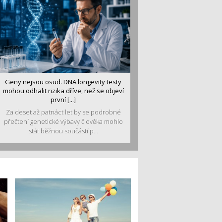
Geny nejsou osud. DNA longevity testy
mohou odhalit rizika dříve, než se objeví
první [...]
Za deset až patnáct let by se podrobné
přečtení genetické výbavy člověka mohlo
stát běžnou součástí p...