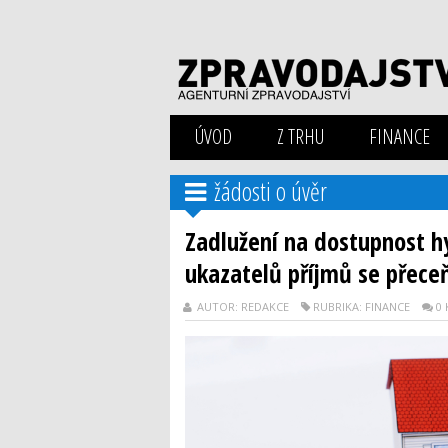
ÚVOD
Z TRHU
FINANCE
žádosti o úvěr
Zadlužení na dostupnost h
ukazatelů příjmů se přece
AUTOR: REDAKCE
RUBRIKA: FINANCE
0