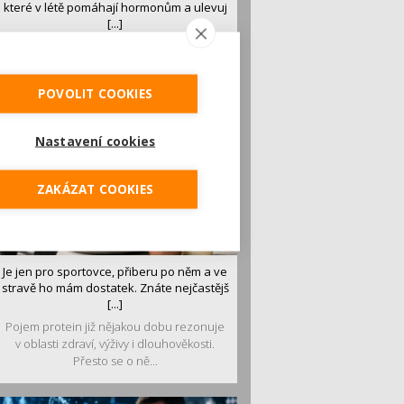
které v létě pomáhají hormonům a ulevuj
[...]
Léto je ideálním časem dopřát hormonům
malý restart. Čerstvé ovoce, zelenina nebo
luštěniny jsou práv...
POVOLIT COOKIES
Nastavení cookies
ZAKÁZAT COOKIES
Je jen pro sportovce, přiberu po něm a ve
stravě ho mám dostatek. Znáte nejčastějš
[...]
Pojem protein již nějakou dobu rezonuje
v oblasti zdraví, výživy i dlouhověkosti.
Přesto se o ně...