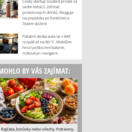
Český startup Goated prodal za
sedm měsíců 200 tisíc
proteinových drinků. Reaguje
na poptávku po funkčním a
čistém složení
Palubní deska auta se v létě
rozpálí až na 80 °C. Mobilům
hrozí poškození baterie,
riziková je i navigace
MOHLO BY VÁS ZAJÍMAT:
Rajčata, borůvky nebo ořechy. Potraviny,