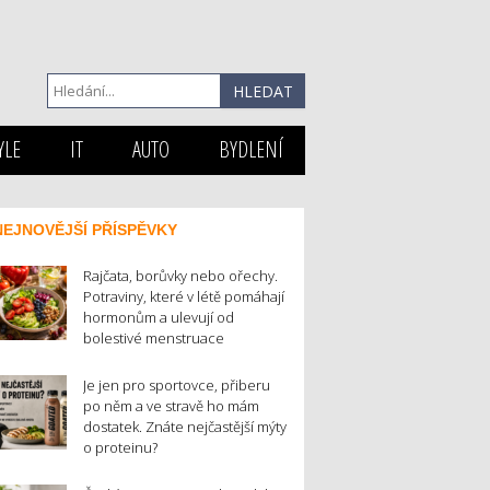
YLE
IT
AUTO
BYDLENÍ
NEJNOVĚJŠÍ PŘÍSPĚVKY
Rajčata, borůvky nebo ořechy.
Potraviny, které v létě pomáhají
hormonům a ulevují od
bolestivé menstruace
Je jen pro sportovce, přiberu
po něm a ve stravě ho mám
dostatek. Znáte nejčastější mýty
o proteinu?