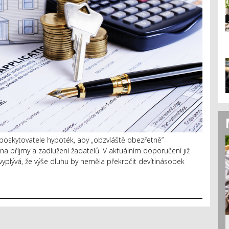
poskytovatele hypoték, aby „obzvláště obezřetně“
a příjmy a zadlužení žadatelů. V aktuálním doporučení již
 vyplývá, že výše dluhu by neměla překročit devítinásobek