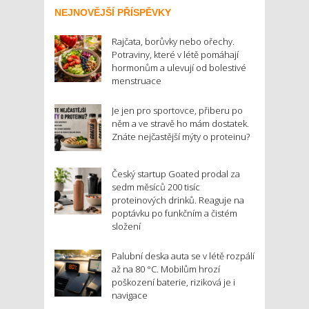
NEJNOVĚJŠÍ PŘÍSPĚVKY
Rajčata, borůvky nebo ořechy.
Potraviny, které v létě pomáhají
hormonům a ulevují od bolestivé
menstruace
Je jen pro sportovce, přiberu po
něm a ve stravě ho mám dostatek.
Znáte nejčastější mýty o proteinu?
Český startup Goated prodal za
sedm měsíců 200 tisíc
proteinových drinků. Reaguje na
poptávku po funkčním a čistém
složení
Palubní deska auta se v létě rozpálí
až na 80 °C. Mobilům hrozí
poškození baterie, riziková je i
navigace