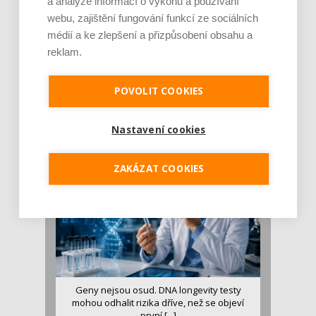
a analýze informací o výkonu a používání
webu, zajištění fungování funkcí ze sociálních
médií a ke zlepšení a přizpůsobení obsahu a
reklam.
Je jen pro sportovce, přiberu po něm a ve
stravě ho mám dostatek. Znáte nejčastějš [...]
POVOLIT COOKIES
Pojem protein již nějakou dobu rezonuje
v oblasti zdraví, výživy i dlouhověkosti. Přesto
Nastavení cookies
se o ně...
ZAKÁZAT COOKIES
Geny nejsou osud. DNA longevity testy
mohou odhalit rizika dříve, než se objeví
první [...]