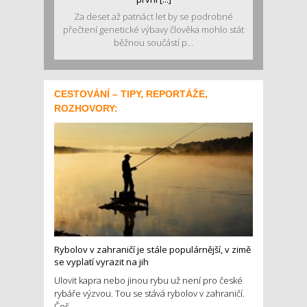
Za deset až patnáct let by se podrobné
přečtení genetické výbavy člověka mohlo stát
běžnou součástí p...
CESTOVÁNÍ – TIPY, REPORTÁŽE,
ROZHOVORY:
Rybolov v zahraničí je stále populárnější, v zimě
se vyplatí vyrazit na jih
Ulovit kapra nebo jinou rybu už není pro české
rybáře výzvou. Tou se stává rybolov v zahraničí.
Češ...