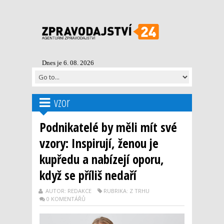
Dnes je 6. 08. 2026
vzor
Podnikatelé by měli mít své
vzory: Inspirují, ženou je
kupředu a nabízejí oporu,
když se příliš nedaří
AUTOR: REDAKCE
RUBRIKA: Z TRHU
0 KOMENTÁŘŮ