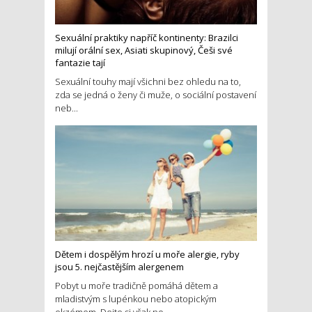
Sexuální praktiky napříč kontinenty: Brazilci
milují orální sex, Asiati skupinový, Češi své
fantazie tají
Sexuální touhy mají všichni bez ohledu na to,
zda se jedná o ženy či muže, o sociální postavení
neb...
Dětem i dospělým hrozí u moře alergie, ryby
jsou 5. nejčastějším alergenem
Pobyt u moře tradičně pomáhá dětem a
mladistvým s lupénkou nebo atopickým