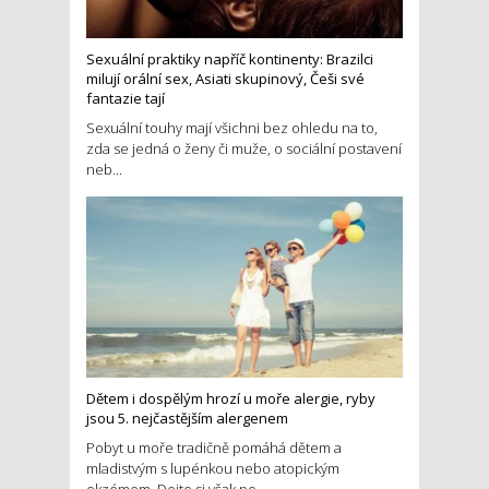
Sexuální praktiky napříč kontinenty: Brazilci
milují orální sex, Asiati skupinový, Češi své
fantazie tají
Sexuální touhy mají všichni bez ohledu na to,
zda se jedná o ženy či muže, o sociální postavení
neb...
Dětem i dospělým hrozí u moře alergie, ryby
jsou 5. nejčastějším alergenem
Pobyt u moře tradičně pomáhá dětem a
mladistvým s lupénkou nebo atopickým