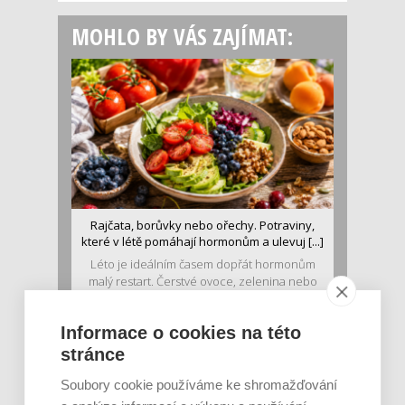
MOHLO BY VÁS ZAJÍMAT:
Rajčata, borůvky nebo ořechy. Potraviny,
které v létě pomáhají hormonům a ulevuj [...]
Léto je ideálním časem dopřát hormonům
malý restart. Čerstvé ovoce, zelenina nebo
luštěniny jsou práv...
Informace o cookies na této
stránce
Soubory cookie používáme ke shromažďování