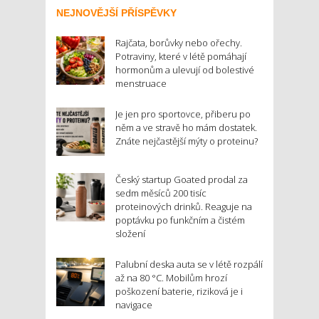
NEJNOVĚJŠÍ PŘÍSPĚVKY
Rajčata, borůvky nebo ořechy.
Potraviny, které v létě pomáhají
hormonům a ulevují od bolestivé
menstruace
Je jen pro sportovce, přiberu po
něm a ve stravě ho mám dostatek.
Znáte nejčastější mýty o proteinu?
Český startup Goated prodal za
sedm měsíců 200 tisíc
proteinových drinků. Reaguje na
poptávku po funkčním a čistém
složení
Palubní deska auta se v létě rozpálí
až na 80 °C. Mobilům hrozí
poškození baterie, riziková je i
navigace