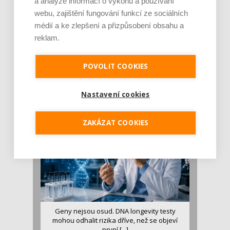
a analýze informací o výkonu a používání
webu, zajištění fungování funkcí ze sociálních
médií a ke zlepšení a přizpůsobení obsahu a
reklam.
Je jen pro sportovce, přiberu po něm a ve
stravě ho mám dostatek. Znáte nejčastějš [...]
POVOLIT COOKIES
Pojem protein již nějakou dobu rezonuje
v oblasti zdraví, výživy i dlouhověkosti. Přesto
Nastavení cookies
se o ně...
ZAKÁZAT COOKIES
Geny nejsou osud. DNA longevity testy
mohou odhalit rizika dříve, než se objeví
první [...]