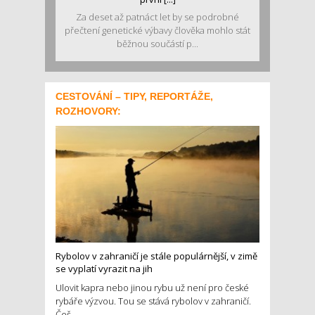
Za deset až patnáct let by se podrobné
přečtení genetické výbavy člověka mohlo stát
běžnou součástí p...
CESTOVÁNÍ – TIPY, REPORTÁŽE,
ROZHOVORY:
Rybolov v zahraničí je stále populárnější, v zimě
se vyplatí vyrazit na jih
Ulovit kapra nebo jinou rybu už není pro české
rybáře výzvou. Tou se stává rybolov v zahraničí.
Češ...