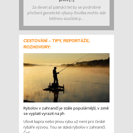
Za deset až patnáct let by se podrobné
přečtení genetické výbavy člověka mohlo stát
běžnou součástí p...
CESTOVÁNÍ – TIPY, REPORTÁŽE,
ROZHOVORY:
Rybolov v zahraničí je stále populárnější, v zimě
se vyplatí vyrazit na jih
Ulovit kapra nebo jinou rybu už není pro české
rybáře výzvou. Tou se stává rybolov v zahraničí.
Češ...