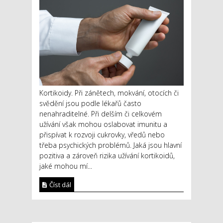
Kortikoidy. Při zánětech, mokvání, otocích či
svědění jsou podle lékařů často
nenahraditelné. Při delším či celkovém
užívání však mohou oslabovat imunitu a
přispívat k rozvoji cukrovky, vředů nebo
třeba psychických problémů. Jaká jsou hlavní
pozitiva a zároveň rizika užívání kortikoidů,
jaké mohou mí...
Číst dál