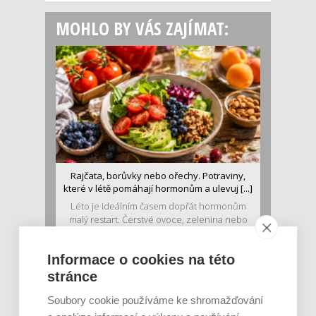
MOHLO BY VÁS ZAJÍMAT:
Rajčata, borůvky nebo ořechy. Potraviny,
které v létě pomáhají hormonům a ulevuj [...]
Léto je ideálním časem dopřát hormonům
malý restart. Čerstvé ovoce, zelenina nebo
luštěniny jsou práv...
Informace o cookies na této
stránce
Soubory cookie používáme ke shromažďování