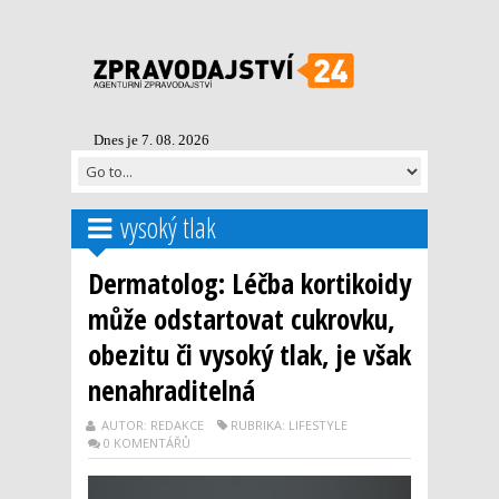
Dnes je 7. 08. 2026
vysoký tlak
Dermatolog: Léčba kortikoidy
může odstartovat cukrovku,
obezitu či vysoký tlak, je však
nenahraditelná
AUTOR: REDAKCE
RUBRIKA: LIFESTYLE
0 KOMENTÁŘŮ