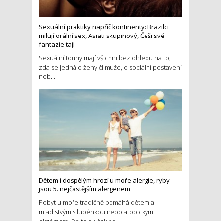
Sexuální praktiky napříč kontinenty: Brazilci
milují orální sex, Asiati skupinový, Češi své
fantazie tají
Sexuální touhy mají všichni bez ohledu na to,
zda se jedná o ženy či muže, o sociální postavení
neb...
Dětem i dospělým hrozí u moře alergie, ryby
jsou 5. nejčastějším alergenem
Pobyt u moře tradičně pomáhá dětem a
mladistvým s lupénkou nebo atopickým