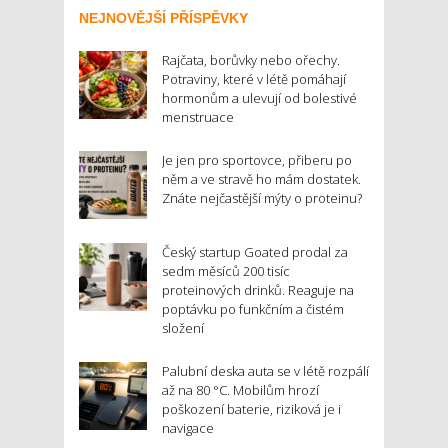
NEJNOVĚJŠÍ PŘÍSPĚVKY
Rajčata, borůvky nebo ořechy.
Potraviny, které v létě pomáhají
hormonům a ulevují od bolestivé
menstruace
Je jen pro sportovce, přiberu po
něm a ve stravě ho mám dostatek.
Znáte nejčastější mýty o proteinu?
Český startup Goated prodal za
sedm měsíců 200 tisíc
proteinových drinků. Reaguje na
poptávku po funkčním a čistém
složení
Palubní deska auta se v létě rozpálí
až na 80 °C. Mobilům hrozí
poškození baterie, riziková je i
navigace