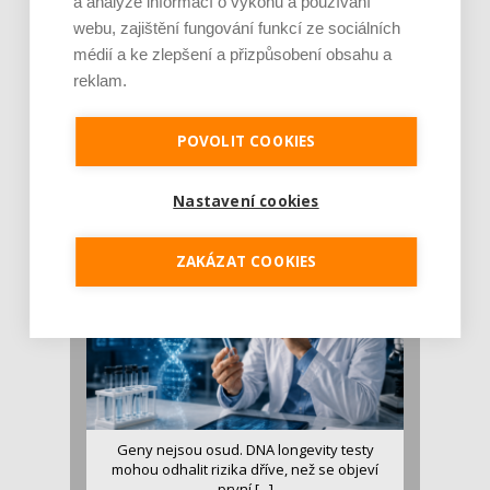
a analýze informací o výkonu a používání
webu, zajištění fungování funkcí ze sociálních
médií a ke zlepšení a přizpůsobení obsahu a
reklam.
Je jen pro sportovce, přiberu po něm a ve
stravě ho mám dostatek. Znáte nejčastějš [...]
POVOLIT COOKIES
Pojem protein již nějakou dobu rezonuje
v oblasti zdraví, výživy i dlouhověkosti. Přesto
Nastavení cookies
se o ně...
ZAKÁZAT COOKIES
Geny nejsou osud. DNA longevity testy
mohou odhalit rizika dříve, než se objeví
první [...]