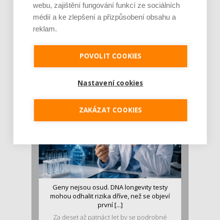
webu, zajištění fungování funkcí ze sociálních
médií a ke zlepšení a přizpůsobení obsahu a
reklam.
Je jen pro sportovce, přiberu po něm a ve
stravě ho mám dostatek. Znáte nejčastějš [...]
POVOLIT COOKIES
Pojem protein již nějakou dobu rezonuje
v oblasti zdraví, výživy i dlouhověkosti. Přesto
se o ně...
Nastavení cookies
ZAKÁZAT COOKIES
Geny nejsou osud. DNA longevity testy
mohou odhalit rizika dříve, než se objeví
první [...]
Za deset až patnáct let by se podrobné