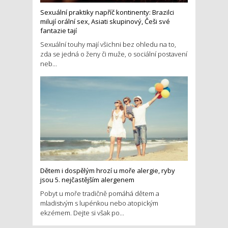
Sexuální praktiky napříč kontinenty: Brazilci
milují orální sex, Asiati skupinový, Češi své
fantazie tají
Sexuální touhy mají všichni bez ohledu na to,
zda se jedná o ženy či muže, o sociální postavení
neb...
Dětem i dospělým hrozí u moře alergie, ryby
jsou 5. nejčastějším alergenem
Pobyt u moře tradičně pomáhá dětem a
mladistvým s lupénkou nebo atopickým
ekzémem. Dejte si však po...