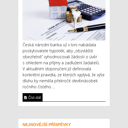
Česká národní banka už v loni nabádala
poskytovatele hypoték, aby „obzvláště
obezřetně“ vyhodnocovali žádosti o úvěr
s ohledem na příjmy a zadlužení žadatelů.
V aktuálním doporučení již definovala
konkrétní pravidla, ze kterých vyplývá, že výše
dluhu by neměla překročit devítinásobek
ročního čistého ...
Číst dál
NEJNOVĚJŠÍ PŘÍSPĚVKY