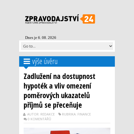
Dnes je 6. 08. 2026
výše úvěru
Zadlužení na dostupnost
hypoték a vliv omezení
poměrových ukazatelů
příjmů se přeceňuje
AUTOR: REDAKCE
RUBRIKA: FINANCE
0 KOMENTÁŘŮ