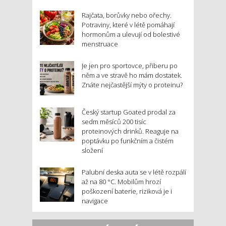
Rajčata, borůvky nebo ořechy.
Potraviny, které v létě pomáhají
hormonům a ulevují od bolestivé
menstruace
Je jen pro sportovce, přiberu po
něm a ve stravě ho mám dostatek.
Znáte nejčastější mýty o proteinu?
Český startup Goated prodal za
sedm měsíců 200 tisíc
proteinových drinků. Reaguje na
poptávku po funkčním a čistém
složení
Palubní deska auta se v létě rozpálí
až na 80 °C. Mobilům hrozí
poškození baterie, riziková je i
navigace