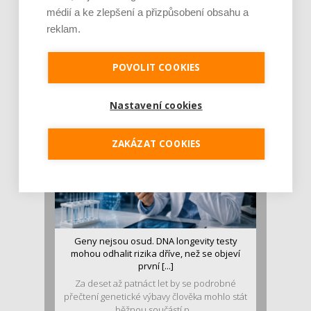
médií a ke zlepšení a přizpůsobení obsahu a
reklam.
Je jen pro sportovce, přiberu po něm a ve
stravě ho mám dostatek. Znáte nejčastějš [...]
Pojem protein již nějakou dobu rezonuje
POVOLIT COOKIES
v oblasti zdraví, výživy i dlouhověkosti. Přesto
se o ně...
Nastavení cookies
ZAKÁZAT COOKIES
Geny nejsou osud. DNA longevity testy
mohou odhalit rizika dříve, než se objeví
první [...]
Za deset až patnáct let by se podrobné
přečtení genetické výbavy člověka mohlo stát
běžnou součástí p...