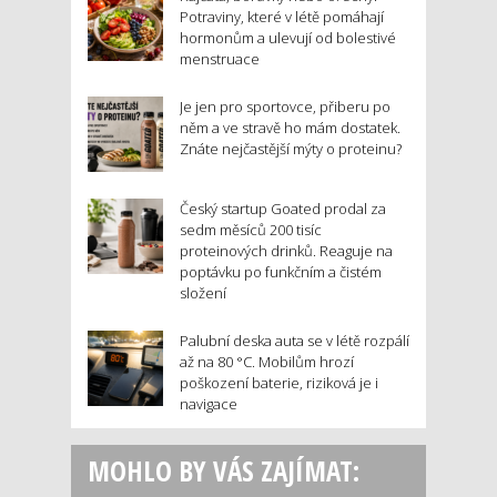
Potraviny, které v létě pomáhají
hormonům a ulevují od bolestivé
menstruace
Je jen pro sportovce, přiberu po
něm a ve stravě ho mám dostatek.
Znáte nejčastější mýty o proteinu?
Český startup Goated prodal za
sedm měsíců 200 tisíc
proteinových drinků. Reaguje na
poptávku po funkčním a čistém
složení
Palubní deska auta se v létě rozpálí
až na 80 °C. Mobilům hrozí
poškození baterie, riziková je i
navigace
MOHLO BY VÁS ZAJÍMAT: