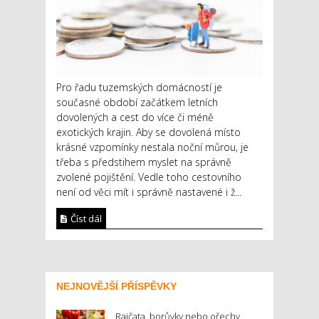
Pro řadu tuzemských domácností je
současné období začátkem letních
dovolených a cest do více či méně
exotických krajin. Aby se dovolená místo
krásné vzpomínky nestala noční můrou, je
třeba s předstihem myslet na správně
zvolené pojištění. Vedle toho cestovního
není od věci mít i správně nastavené i ž...
Číst dál
NEJNOVĚJŠÍ PŘÍSPĚVKY
Rajčata, borůvky nebo ořechy.