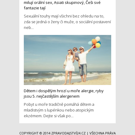
milují orální sex, Asiati skupinový, Češi své
fantazie tají
Sexuální touhy mají všichni bez ohledu na to,
zda se jedná o ženy či muže, o sociální postavení
neb...
Dětem i dospělým hrozí u moře alergie, ryby
jsou 5. nejčastějším alergenem
Pobyt u moře tradičně pomáhá dětem a
mladistvým s lupénkou nebo atopickým
ekzémem. Dejte si však po...
COPYRIGHT © 2014
ZPRAVODAJSTVÍ24.CZ
| VŠECHNA PRÁVA