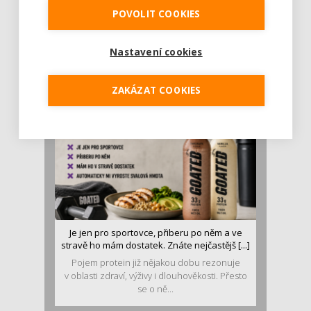
POVOLIT COOKIES
Rajčata, borůvky nebo ořechy. Potraviny,
které v létě pomáhají hormonům a ulevuj [...]
Léto je ideálním časem dopřát hormonům
Nastavení cookies
malý restart. Čerstvé ovoce, zelenina nebo
luštěniny jsou práv...
ZAKÁZAT COOKIES
Je jen pro sportovce, přiberu po něm a ve
stravě ho mám dostatek. Znáte nejčastějš [...]
Pojem protein již nějakou dobu rezonuje
v oblasti zdraví, výživy i dlouhověkosti. Přesto
se o ně...