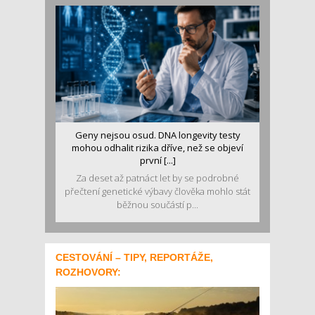
Geny nejsou osud. DNA longevity testy
mohou odhalit rizika dříve, než se objeví
první [...]
Za deset až patnáct let by se podrobné
přečtení genetické výbavy člověka mohlo stát
běžnou součástí p...
CESTOVÁNÍ – TIPY, REPORTÁŽE,
ROZHOVORY: