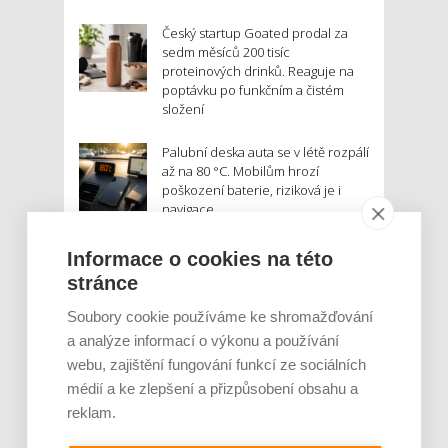
Český startup Goated prodal za
sedm měsíců 200 tisíc
proteinových drinků. Reaguje na
poptávku po funkčním a čistém
složení
Palubní deska auta se v létě rozpálí
až na 80 °C. Mobilům hrozí
poškození baterie, riziková je i
navigace
Informace o cookies na této
MOHLO BY VÁS ZAJÍMAT:
stránce
Soubory cookie používáme ke shromažďování
a analýze informací o výkonu a používání
webu, zajištění fungování funkcí ze sociálních
médií a ke zlepšení a přizpůsobení obsahu a
reklam.