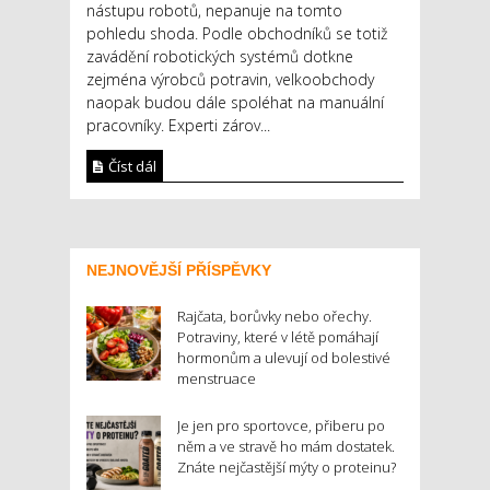
nástupu robotů, nepanuje na tomto
pohledu shoda. Podle obchodníků se totiž
zavádění robotických systémů dotkne
zejména výrobců potravin, velkoobchody
naopak budou dále spoléhat na manuální
pracovníky. Experti zárov...
Číst dál
NEJNOVĚJŠÍ PŘÍSPĚVKY
Rajčata, borůvky nebo ořechy.
Potraviny, které v létě pomáhají
hormonům a ulevují od bolestivé
menstruace
Je jen pro sportovce, přiberu po
něm a ve stravě ho mám dostatek.
Znáte nejčastější mýty o proteinu?