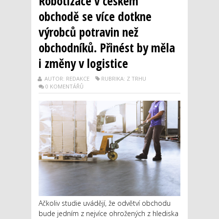
Robotizace v českém
obchodě se více dotkne
výrobců potravin než
obchodníků. Přinést by měla
i změny v logistice
AUTOR: REDAKCE
RUBRIKA: Z TRHU
0 KOMENTÁŘŮ
Ačkoliv studie uvádějí, že odvětví obchodu
bude jedním z nejvíce ohrožených z hlediska