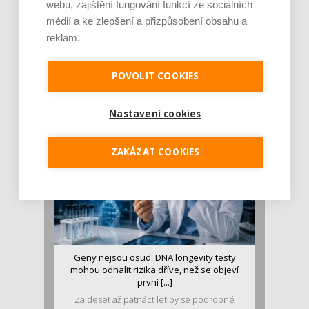
webu, zajištění fungování funkcí ze sociálních
médií a ke zlepšení a přizpůsobení obsahu a
reklam.
Je jen pro sportovce, přiberu po něm a ve
stravě ho mám dostatek. Znáte nejčastějš [...]
POVOLIT COOKIES
Pojem protein již nějakou dobu rezonuje
v oblasti zdraví, výživy i dlouhověkosti. Přesto
se o ně...
Nastavení cookies
ZAKÁZAT COOKIES
Geny nejsou osud. DNA longevity testy
mohou odhalit rizika dříve, než se objeví
první [...]
Za deset až patnáct let by se podrobné