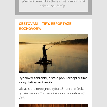
přečtení genetické výbavy člověka mohlo stát
běžnou součástí p...
CESTOVÁNÍ – TIPY, REPORTÁŽE,
ROZHOVORY:
Rybolov v zahraničí je stále populárnější, v zimě
se vyplatí vyrazit na jih
Ulovit kapra nebo jinou rybu už není pro české
rybáře výzvou. Tou se stává rybolov v zahraničí.
Češ...