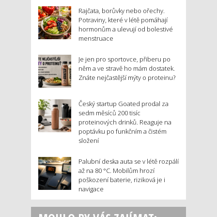
Rajčata, borůvky nebo ořechy.
Potraviny, které v létě pomáhají
hormonům a ulevují od bolestivé
menstruace
Je jen pro sportovce, přiberu po
něm a ve stravě ho mám dostatek.
Znáte nejčastější mýty o proteinu?
Český startup Goated prodal za
sedm měsíců 200 tisíc
proteinových drinků. Reaguje na
poptávku po funkčním a čistém
složení
Palubní deska auta se v létě rozpálí
až na 80 °C. Mobilům hrozí
poškození baterie, riziková je i
navigace