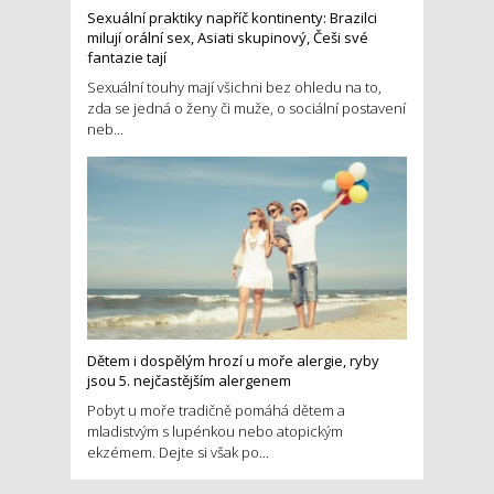
Sexuální praktiky napříč kontinenty: Brazilci
milují orální sex, Asiati skupinový, Češi své
fantazie tají
Sexuální touhy mají všichni bez ohledu na to,
zda se jedná o ženy či muže, o sociální postavení
neb...
Dětem i dospělým hrozí u moře alergie, ryby
jsou 5. nejčastějším alergenem
Pobyt u moře tradičně pomáhá dětem a
mladistvým s lupénkou nebo atopickým
ekzémem. Dejte si však po...