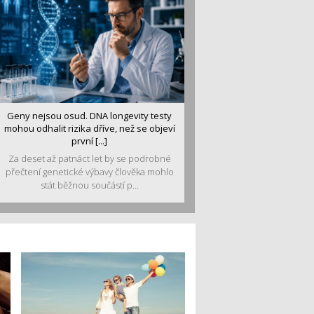
Geny nejsou osud. DNA longevity testy
mohou odhalit rizika dříve, než se objeví
první [...]
Za deset až patnáct let by se podrobné
přečtení genetické výbavy člověka mohlo
stát běžnou součástí p...