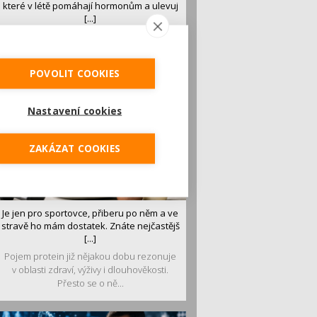
které v létě pomáhají hormonům a ulevuj
[...]
Léto je ideálním časem dopřát hormonům
malý restart. Čerstvé ovoce, zelenina nebo
luštěniny jsou práv...
POVOLIT COOKIES
Nastavení cookies
ZAKÁZAT COOKIES
Je jen pro sportovce, přiberu po něm a ve
stravě ho mám dostatek. Znáte nejčastějš
[...]
Pojem protein již nějakou dobu rezonuje
v oblasti zdraví, výživy i dlouhověkosti.
Přesto se o ně...