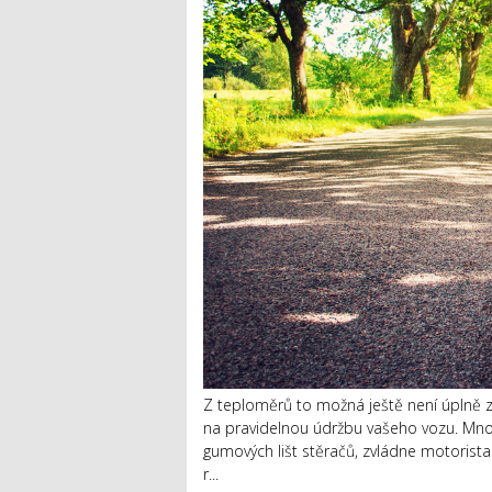
Z teploměrů to možná ještě není úplně zř
na pravidelnou údržbu vašeho vozu. Mno
gumových lišt stěračů, zvládne motorista 
r...