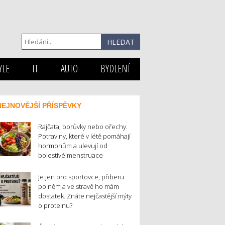
YLE
IT
AUTO
BYDLENÍ
NEJNOVĚJŠÍ PŘÍSPĚVKY
Rajčata, borůvky nebo ořechy.
Potraviny, které v létě pomáhají
hormonům a ulevují od
bolestivé menstruace
Je jen pro sportovce, přiberu
po něm a ve stravě ho mám
dostatek. Znáte nejčastější mýty
o proteinu?