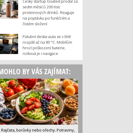
Český startup Goated prodal za
sedm měsíců 200 tisíc
proteinových drinků. Reaguje
na poptávku po funkčním a
čistém složení
Palubní deska auta se v létě
rozpálí až na 80 °C. Mobilům
hrozí poškození baterie,
riziková je i navigace
MOHLO BY VÁS ZAJÍMAT:
Rajčata, borůvky nebo ořechy. Potraviny,