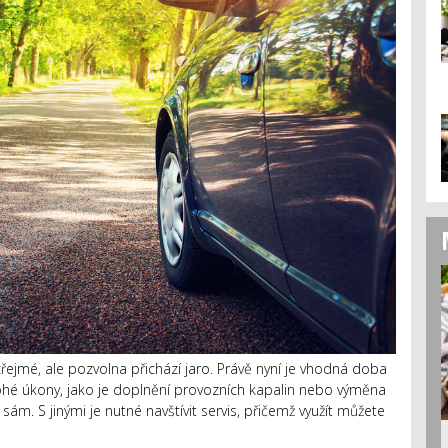
ejmé, ale pozvolna přichází jaro. Právě nyní je vhodná doba
hé úkony, jako je doplnění provozních kapalin nebo výměna
sám. S jinými je nutné navštívit servis, přičemž využít můžete