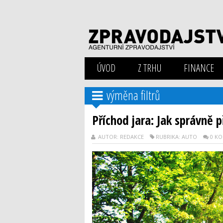
ÚVOD
Z TRHU
FINANCE
výměna filtrů
Příchod jara: Jak správně p
AUTOR: REDAKCE
RUBRIKA: AUTO
0 K