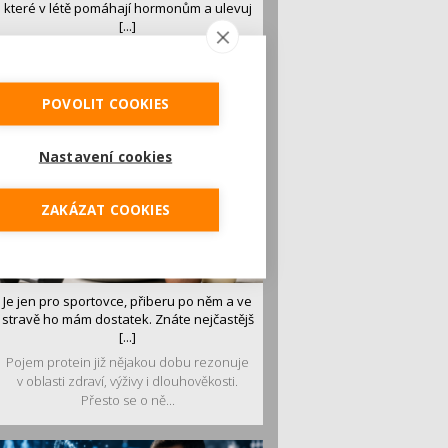
které v létě pomáhají hormonům a ulevuj
[...]
Léto je ideálním časem dopřát hormonům
malý restart. Čerstvé ovoce, zelenina nebo
luštěniny jsou práv...
POVOLIT COOKIES
Nastavení cookies
ZAKÁZAT COOKIES
Je jen pro sportovce, přiberu po něm a ve
stravě ho mám dostatek. Znáte nejčastějš
[...]
Pojem protein již nějakou dobu rezonuje
v oblasti zdraví, výživy i dlouhověkosti.
Přesto se o ně...