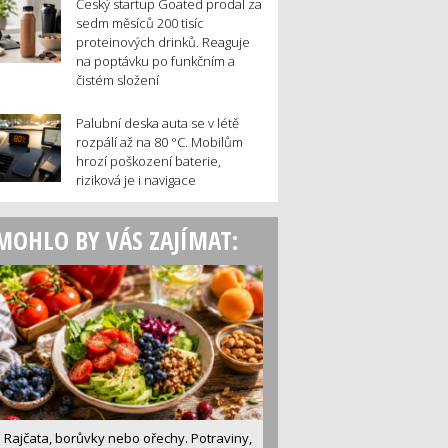
Český startup Goated prodal za
sedm měsíců 200 tisíc
proteinových drinků. Reaguje
na poptávku po funkčním a
čistém složení
Palubní deska auta se v létě
rozpálí až na 80 °C. Mobilům
hrozí poškození baterie,
riziková je i navigace
MOHLO BY VÁS ZAJÍMAT:
Rajčata, borůvky nebo ořechy. Potraviny,