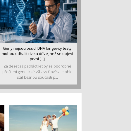
Geny nejsou osud. DNA longevity testy
mohou odhalit rizika dříve, než se objeví
první [...]
Za deset až patnáct let by se podrobné
přečtení genetické výbavy člověka mohlo
stát běžnou součástí p...