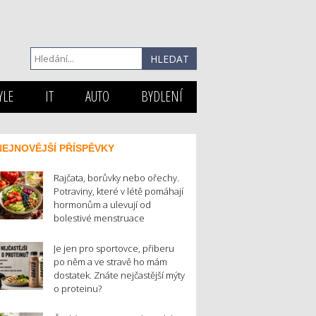
YLE
IT
AUTO
BYDLENÍ
NEJNOVĚJŠÍ PŘÍSPĚVKY
Rajčata, borůvky nebo ořechy.
Potraviny, které v létě pomáhají
hormonům a ulevují od
bolestivé menstruace
Je jen pro sportovce, přiberu
po něm a ve stravě ho mám
dostatek. Znáte nejčastější mýty
o proteinu?