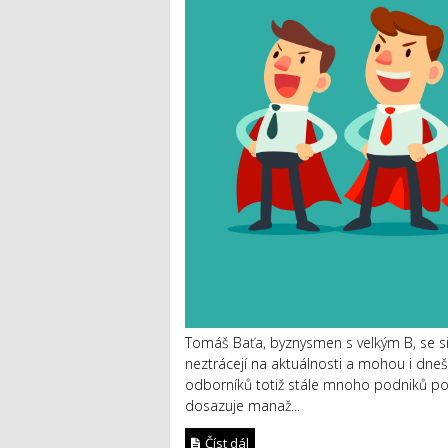
Tomáš Baťa, byznysmen s velkým B, se sice
neztrácejí na aktuálnosti a mohou i dne
odborníků totiž stále mnoho podniků po
dosazuje manaž...
Číst dál