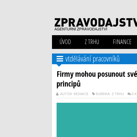
ÚVOD
Z TRHU
FINANCE
vtdělávání pracovníků
Firmy mohou posunout své
principů
AUTOR: REDAKCE
RUBRIKA: Z TRHU
0 