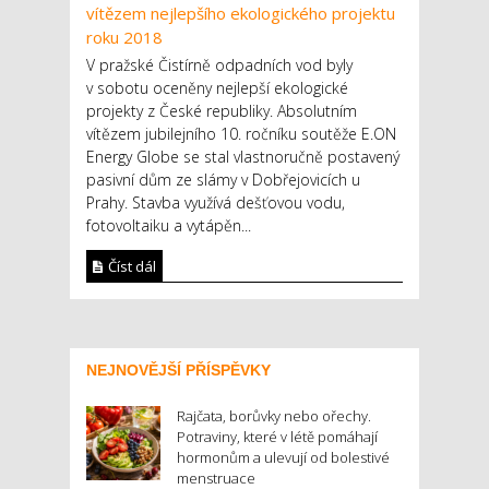
V pražské Čistírně odpadních vod byly
v sobotu oceněny nejlepší ekologické
projekty z České republiky. Absolutním
vítězem jubilejního 10. ročníku soutěže E.ON
Energy Globe se stal vlastnoručně postavený
pasivní dům ze slámy v Dobřejovicích u
Prahy. Stavba využívá dešťovou vodu,
fotovoltaiku a vytápěn...
Číst dál
NEJNOVĚJŠÍ PŘÍSPĚVKY
Rajčata, borůvky nebo ořechy.
Potraviny, které v létě pomáhají
hormonům a ulevují od bolestivé
menstruace