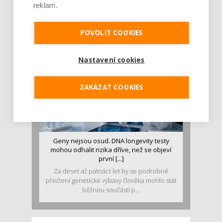
reklam.
Pojem protein již nějakou dobu rezonuje
v oblasti zdraví, výživy i dlouhověkosti. Přesto
se o ně...
POVOLIT COOKIES
Nastavení cookies
ZAKÁZAT COOKIES
Geny nejsou osud. DNA longevity testy
mohou odhalit rizika dříve, než se objeví
první [...]
Za deset až patnáct let by se podrobné
přečtení genetické výbavy člověka mohlo stát
běžnou součástí p...