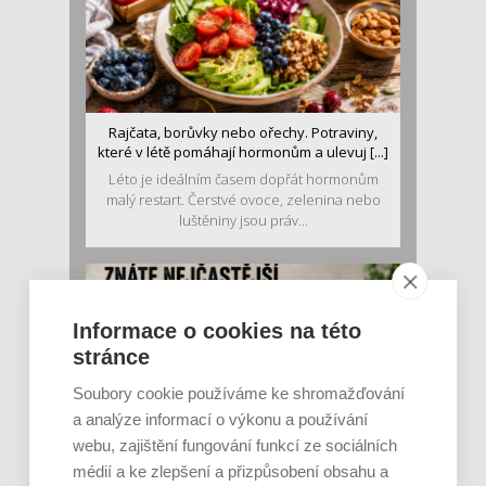
Rajčata, borůvky nebo ořechy. Potraviny,
které v létě pomáhají hormonům a ulevuj [...]
Léto je ideálním časem dopřát hormonům
malý restart. Čerstvé ovoce, zelenina nebo
luštěniny jsou práv...
Informace o cookies na této
stránce
Soubory cookie používáme ke shromažďování
a analýze informací o výkonu a používání
webu, zajištění fungování funkcí ze sociálních
Je jen pro sportovce, přiberu po něm a ve
médií a ke zlepšení a přizpůsobení obsahu a
stravě ho mám dostatek. Znáte nejčastějš [...]