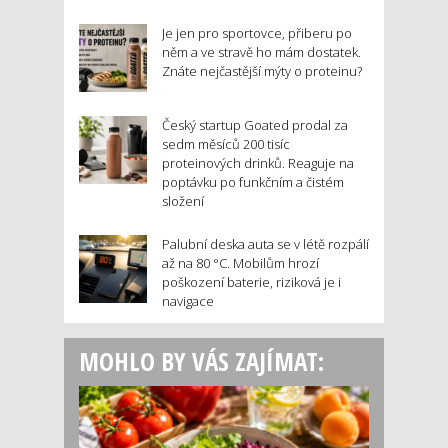
Je jen pro sportovce, přiberu po
něm a ve stravě ho mám dostatek.
Znáte nejčastější mýty o proteinu?
Český startup Goated prodal za
sedm měsíců 200 tisíc
proteinových drinků. Reaguje na
poptávku po funkčním a čistém
složení
Palubní deska auta se v létě rozpálí
až na 80 °C. Mobilům hrozí
poškození baterie, riziková je i
navigace
MOHLO BY VÁS ZAJÍMAT: