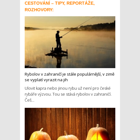
CESTOVÁNÍ – TIPY, REPORTÁŽE,
ROZHOVORY:
Rybolov v zahraničí je stále populárnější, v zimě
se vyplatí vyrazit na jih
Ulovit kapra nebo jinou rybu už není pro české
rybáře výzvou. Tou se stává rybolov v zahraničí.
Češ...