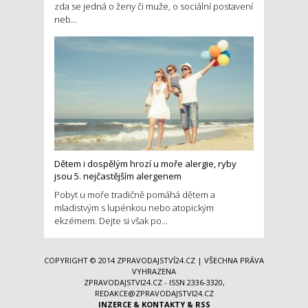
zda se jedná o ženy či muže, o sociální postavení
neb...
Dětem i dospělým hrozí u moře alergie, ryby
jsou 5. nejčastějším alergenem
Pobyt u moře tradičně pomáhá dětem a
mladistvým s lupénkou nebo atopickým
ekzémem. Dejte si však po...
COPYRIGHT © 2014
ZPRAVODAJSTVÍ24.CZ
| VŠECHNA PRÁVA
VYHRAZENA
ZPRAVODAJSTVI24.CZ - ISSN 2336-3320,
REDAKCE@ZPRAVODAJSTVI24.CZ
INZERCE
&
KONTAKTY
&
RSS