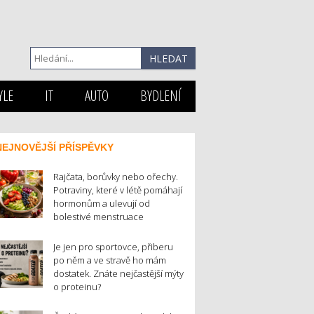
YLE
IT
AUTO
BYDLENÍ
NEJNOVĚJŠÍ PŘÍSPĚVKY
Rajčata, borůvky nebo ořechy.
Potraviny, které v létě pomáhají
hormonům a ulevují od
bolestivé menstruace
Je jen pro sportovce, přiberu
po něm a ve stravě ho mám
dostatek. Znáte nejčastější mýty
o proteinu?