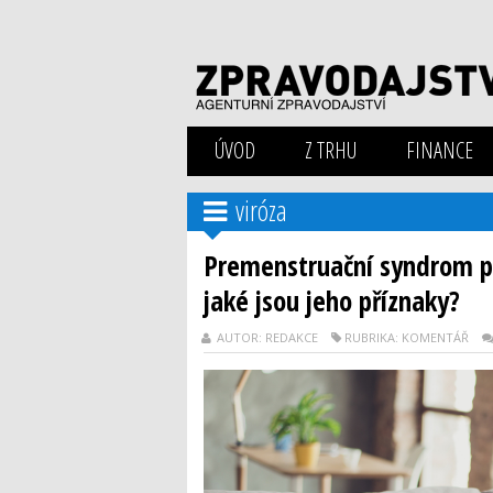
ÚVOD
Z TRHU
FINANCE
viróza
Premenstruační syndrom pos
jaké jsou jeho příznaky?
AUTOR: REDAKCE
RUBRIKA: KOMENTÁŘ