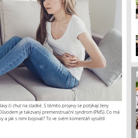
lavy či chuť na sladké. S těmito projevy se potýkají ženy
 Důvodem je takzvaný premenstruační syndrom (PMS). Co má
ky a jak s nimi bojovat? To ve svém komentáři vysvětlí