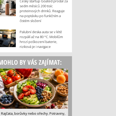
Český startup Goated prodal za
sedm měsíců 200 tisíc
proteinových drinků. Reaguje
na poptávku po funkčním a
čistém složení
Palubní deska auta se v létě
rozpálí až na 80 °C. Mobilům
hrozí poškození baterie,
riziková je i navigace
MOHLO BY VÁS ZAJÍMAT:
Rajčata, borůvky nebo ořechy. Potraviny,