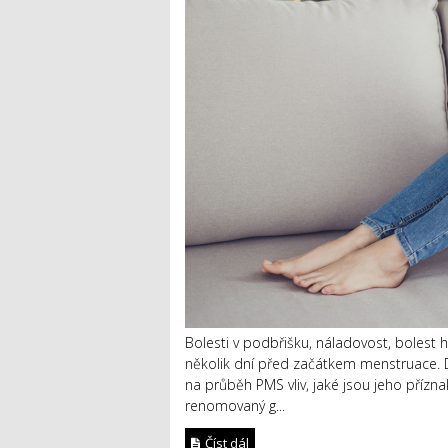
Bolesti v podbřišku, náladovost, bolest h
několik dní před začátkem menstruace.
na průběh PMS vliv, jaké jsou jeho přízna
renomovaný g...
Číst dál