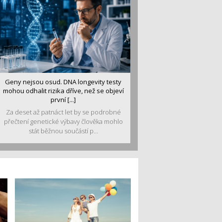
Geny nejsou osud. DNA longevity testy
mohou odhalit rizika dříve, než se objeví
první [...]
Za deset až patnáct let by se podrobné
přečtení genetické výbavy člověka mohlo
stát běžnou součástí p...