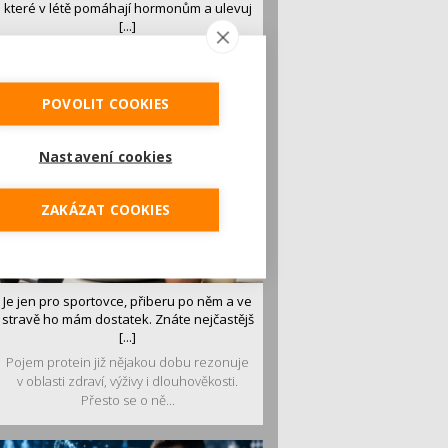
které v létě pomáhají hormonům a ulevuj
[...]
Léto je ideálním časem dopřát hormonům
malý restart. Čerstvé ovoce, zelenina nebo
luštěniny jsou práv...
POVOLIT COOKIES
Nastavení cookies
ZAKÁZAT COOKIES
Je jen pro sportovce, přiberu po něm a ve
stravě ho mám dostatek. Znáte nejčastějš
[...]
Pojem protein již nějakou dobu rezonuje
v oblasti zdraví, výživy i dlouhověkosti.
Přesto se o ně...