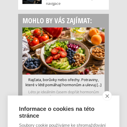
navigace
MOHLO BY VÁS ZAJÍMAT:
Rajčata, borůvky nebo ořechy. Potraviny,
které v létě pomáhají hormonům a ulevuj [...]
Léto je ideálním časem dopřát hormonům
malý restart. Čerstvé ovoce, zelenina nebo
luštěniny jsou práv...
Informace o cookies na této
stránce
Soubory cookie používáme ke shromažďování