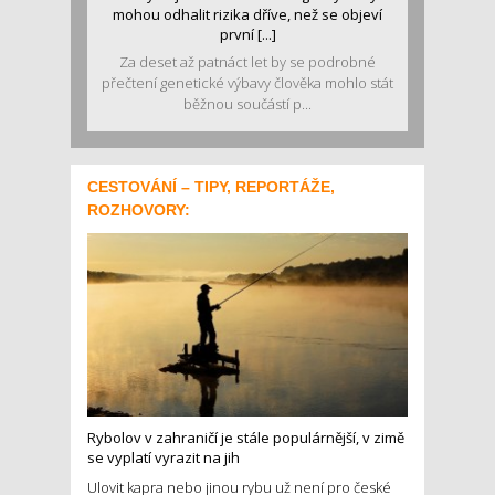
mohou odhalit rizika dříve, než se objeví
první [...]
Za deset až patnáct let by se podrobné
přečtení genetické výbavy člověka mohlo stát
běžnou součástí p...
CESTOVÁNÍ – TIPY, REPORTÁŽE,
ROZHOVORY:
Rybolov v zahraničí je stále populárnější, v zimě
se vyplatí vyrazit na jih
Ulovit kapra nebo jinou rybu už není pro české