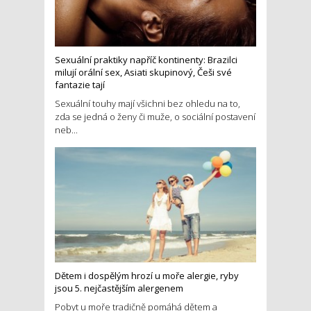
Sexuální praktiky napříč kontinenty: Brazilci
milují orální sex, Asiati skupinový, Češi své
fantazie tají
Sexuální touhy mají všichni bez ohledu na to,
zda se jedná o ženy či muže, o sociální postavení
neb...
Dětem i dospělým hrozí u moře alergie, ryby
jsou 5. nejčastějším alergenem
Pobyt u moře tradičně pomáhá dětem a