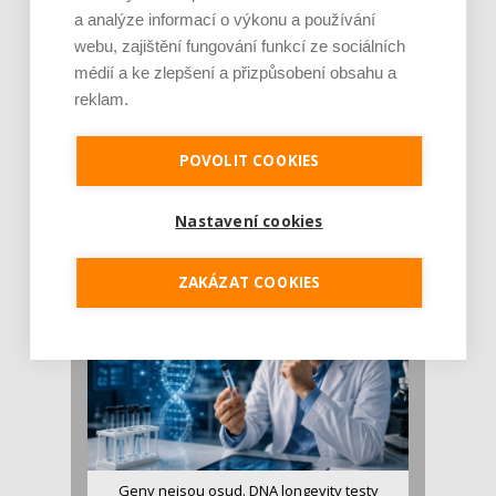
a analýze informací o výkonu a používání
webu, zajištění fungování funkcí ze sociálních
médií a ke zlepšení a přizpůsobení obsahu a
reklam.
Je jen pro sportovce, přiberu po něm a ve
POVOLIT COOKIES
stravě ho mám dostatek. Znáte nejčastějš [...]
Pojem protein již nějakou dobu rezonuje
Nastavení cookies
v oblasti zdraví, výživy i dlouhověkosti. Přesto
se o ně...
ZAKÁZAT COOKIES
Geny nejsou osud. DNA longevity testy