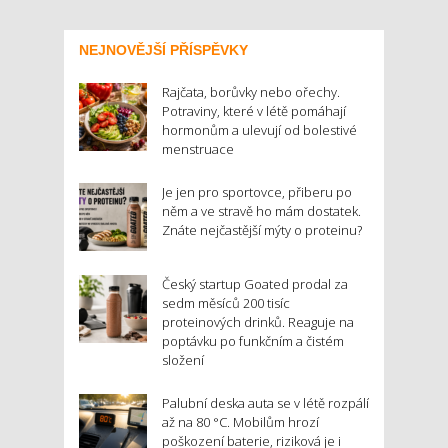
NEJNOVĚJŠÍ PŘÍSPĚVKY
Rajčata, borůvky nebo ořechy.
Potraviny, které v létě pomáhají
hormonům a ulevují od bolestivé
menstruace
Je jen pro sportovce, přiberu po
něm a ve stravě ho mám dostatek.
Znáte nejčastější mýty o proteinu?
Český startup Goated prodal za
sedm měsíců 200 tisíc
proteinových drinků. Reaguje na
poptávku po funkčním a čistém
složení
Palubní deska auta se v létě rozpálí
až na 80 °C. Mobilům hrozí
poškození baterie, riziková je i