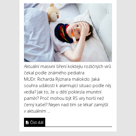
Aktuální masivní šíření koktejlu rozličných virů
čekal podle známého pediatra
MUDr. Richarda Rýznara málokdo. Jaká
souhra událostí k alarmující situaci podle něj
vedla? Jak to, že u dětí poklesla imunitní
paměť? Proč mohou být RS viry horší než
černý kašel? Nejen nad tím se lékař zamýšlí
v aktuálním ...
Číst dál