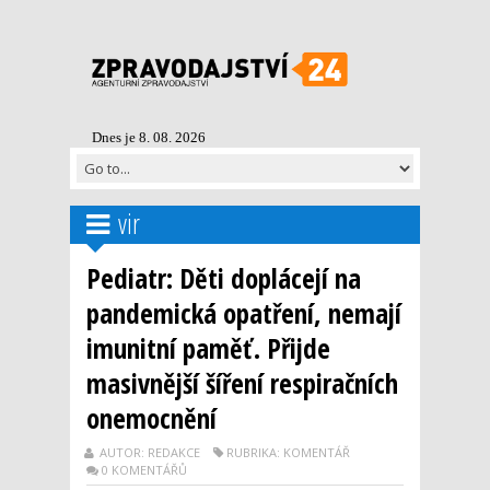
Dnes je 8. 08. 2026
vir
Pediatr: Děti doplácejí na
pandemická opatření, nemají
imunitní paměť. Přijde
masivnější šíření respiračních
onemocnění
AUTOR: REDAKCE
RUBRIKA: KOMENTÁŘ
0 KOMENTÁŘŮ