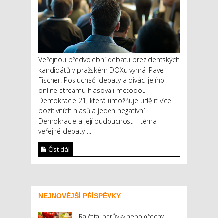
Veřejnou předvolební debatu prezidentských
kandidátů v pražském DOXu vyhrál Pavel
Fischer. Posluchači debaty a diváci jejího
online streamu hlasovali metodou
Demokracie 21, která umožňuje udělit více
pozitivních hlasů a jeden negativní.
Demokracie a její budoucnost – téma
veřejné debaty ...
Číst dál
NEJNOVĚJŠÍ PŘÍSPĚVKY
Rajčata, borůvky nebo ořechy.