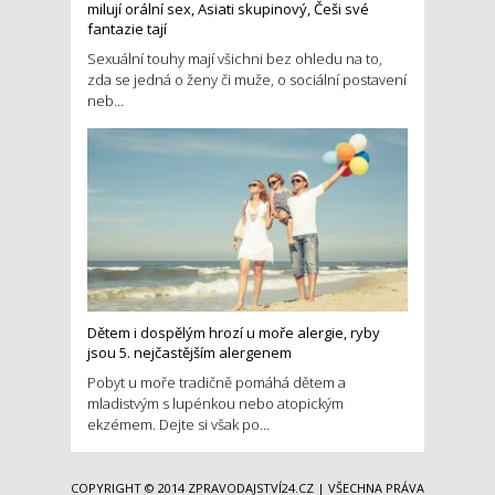
milují orální sex, Asiati skupinový, Češi své
fantazie tají
Sexuální touhy mají všichni bez ohledu na to,
zda se jedná o ženy či muže, o sociální postavení
neb...
Dětem i dospělým hrozí u moře alergie, ryby
jsou 5. nejčastějším alergenem
Pobyt u moře tradičně pomáhá dětem a
mladistvým s lupénkou nebo atopickým
ekzémem. Dejte si však po...
COPYRIGHT © 2014
ZPRAVODAJSTVÍ24.CZ
| VŠECHNA PRÁVA