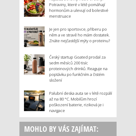
Potraviny, které v létě pomáhají
hormonům a ulevují od bolestivé
menstruace
Je jen pro sportovce, přiberu po
něm a ve stravě ho mám dostatek.
Znáte nejčastější mýty o proteinu?
Český startup Goated prodal za
sedm měsíců 200 tisíc
proteinových drinků. Reaguje na
poptávku po funkčním a čistém
složení
Palubní deska auta se v létě rozpálí
až na 80 °C. Mobilům hrozí
poškození baterie, riziková je i
navigace
MOHLO BY VÁS ZAJÍMAT: