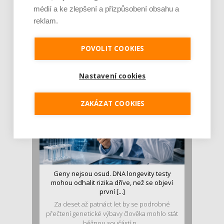
médií a ke zlepšení a přizpůsobení obsahu a
Je jen pro sportovce, přiberu po něm a ve
reklam.
stravě ho mám dostatek. Znáte nejčastějš [...]
Pojem protein již nějakou dobu rezonuje
POVOLIT COOKIES
v oblasti zdraví, výživy i dlouhověkosti. Přesto
se o ně...
Nastavení cookies
ZAKÁZAT COOKIES
Geny nejsou osud. DNA longevity testy
mohou odhalit rizika dříve, než se objeví
první [...]
Za deset až patnáct let by se podrobné
přečtení genetické výbavy člověka mohlo stát
běžnou součástí p...