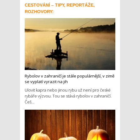
CESTOVÁNÍ – TIPY, REPORTÁŽE,
ROZHOVORY:
Rybolov v zahraničí je stále populárnější, v zimě
se vyplatí vyrazit na jih
Ulovit kapra nebo jinou rybu už není pro české
rybáře výzvou. Tou se stává rybolov v zahraničí.
Češ...