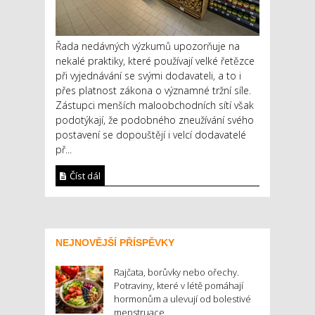
Řada nedávných výzkumů upozorňuje na
nekalé praktiky, které používají velké řetězce
při vyjednávání se svými dodavateli, a to i
přes platnost zákona o významné tržní síle.
Zástupci menších maloobchodních sítí však
podotýkají, že podobného zneužívání svého
postavení se dopouštějí i velcí dodavatelé
př...
Číst dál
NEJNOVĚJŠÍ PŘÍSPĚVKY
Rajčata, borůvky nebo ořechy.
Potraviny, které v létě pomáhají
hormonům a ulevují od bolestivé
menstruace