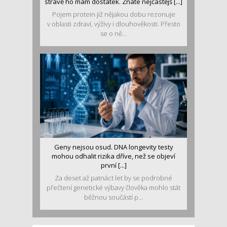
stravě ho mám dostatek. Znáte nejčastějš [...]
Pojem protein již nějakou dobu rezonuje
v oblasti zdraví, výživy i dlouhověkosti. Přesto
se o ně...
Geny nejsou osud. DNA longevity testy
mohou odhalit rizika dříve, než se objeví
první [...]
Za deset až patnáct let by se podrobné
přečtení genetické výbavy člověka mohlo stát
běžnou součástí p...