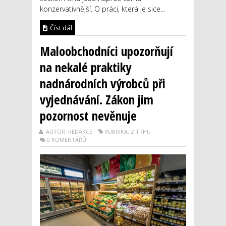
konzervativnější. O práci, která je sice...
Číst dál
Maloobchodníci upozorňují
na nekalé praktiky
nadnárodních výrobců při
vyjednávání. Zákon jim
pozornost nevěnuje
AUTOR: REDAKCE
RUBRIKA: Z TRHU
0 KOMENTÁŘŮ