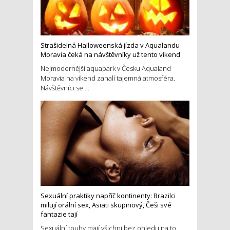
Strašidelná Halloweenská jízda v Aqualandu
Moravia čeká na návštěvníky už tento víkend
Nejmodernější aquapark v Česku Aqualand
Moravia na víkend zahalí tajemná atmosféra.
Návštěvníci se ...
Sexuální praktiky napříč kontinenty: Brazilci
milují orální sex, Asiati skupinový, Češi své
fantazie tají
Sexuální touhy mají všichni bez ohledu na to,