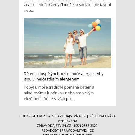
zda se jedná o ženy či muže, o sociální postavení
neb...
Dětem i dospělým hrozí u moře alergie, ryby
jsou 5. nejčastějším alergenem
Pobyt u moře tradičně pomáhá dětem a
mladistvým s lupénkou nebo atopickým
ekzémem. Dejte si však po...
COPYRIGHT © 2014
ZPRAVODAJSTVÍ24.CZ
| VŠECHNA PRÁVA
VYHRAZENA
ZPRAVODAJSTVI24.CZ - ISSN 2336-3320,
REDAKCE@ZPRAVODAJSTVI24.CZ