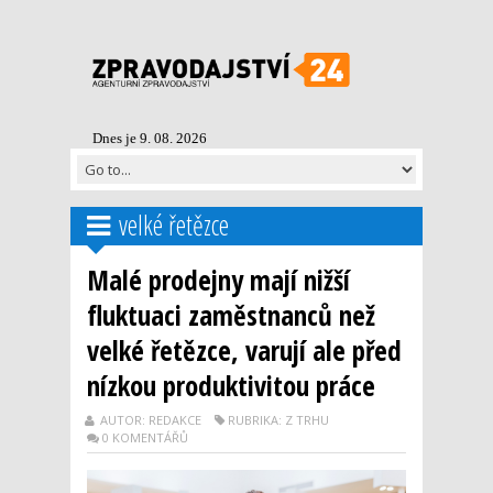
Dnes je 9. 08. 2026
velké řetězce
Malé prodejny mají nižší
fluktuaci zaměstnanců než
velké řetězce, varují ale před
nízkou produktivitou práce
AUTOR: REDAKCE
RUBRIKA: Z TRHU
0 KOMENTÁŘŮ