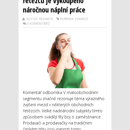
řetězců je vykoupeno
náročnou náplní práce
AUTOR: REDAKCE
RUBRIKA: FINANCE
0 KOMENTÁŘŮ
Komentář odborníka V maloobchodním
segmentu značně rezonuje téma výrazného
zvýšení mezd v některých obchodních
řetězcích. Velké nadnárodní subjekty tímto
způsobem svádějí lítý boj o zaměstnance.
Prodavači a prodavačky na tradičním
českém trhu jsou naproti tomu