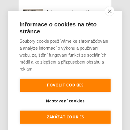
Je jen pro sportovce, přiberu po
něm a ve stravě ho mám dostatek.
Znáte nejčastější mýty o proteinu?
Informace o cookies na této
stránce
Český startup Goated prodal za
Soubory cookie používáme ke shromažďování
sedm měsíců 200 tisíc
a analýze informací o výkonu a používání
proteinových drinků. Reaguje na
poptávku po funkčním a čistém
webu, zajištění fungování funkcí ze sociálních
složení
médií a ke zlepšení a přizpůsobení obsahu a
reklam.
Palubní deska auta se v létě rozpálí
až na 80 °C. Mobilům hrozí
poškození baterie, riziková je i
POVOLIT COOKIES
navigace
Nastavení cookies
MOHLO BY VÁS ZAJÍMAT:
ZAKÁZAT COOKIES