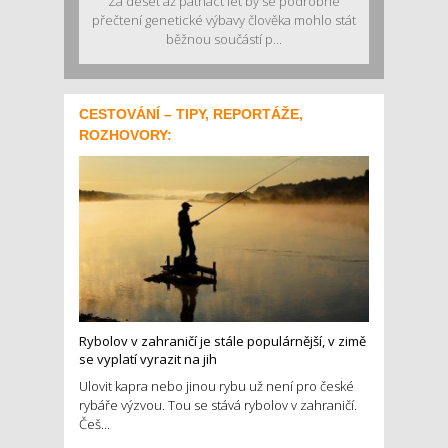
Za deset až patnáct let by se podrobné
přečtení genetické výbavy člověka mohlo stát
běžnou součástí p...
CESTOVÁNÍ – TIPY, REPORTÁŽE,
ROZHOVORY:
Rybolov v zahraničí je stále populárnější, v zimě
se vyplatí vyrazit na jih
Ulovit kapra nebo jinou rybu už není pro české
rybáře výzvou. Tou se stává rybolov v zahraničí.
Češ...