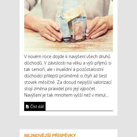
V novém roce dojde k navýšení všech druhů
důchodů. V závislosti na věku a výši příjmů si
tak senioři, ale i invalidní a pozůstalostní
důchodci přilepší průměrně o čtyři až šest
stovek měsíčně. Za dosud nejvyšší valorizací
stojí změna pravidel pro její výpočet.
Navýšení je tak mnohem vyšší než v minul...
Číst dál
NEJNOVĚJŠÍ PŘÍSPĚVKY