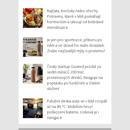
Rajčata, borůvky nebo ořechy.
Potraviny, které v létě pomáhají
hormonům a ulevují od bolestivé
menstruace
Je jen pro sportovce, přiberu po
něm a ve stravě ho mám dostatek.
Znáte nejčastější mýty o proteinu?
Český startup Goated prodal za
sedm měsíců 200 tisíc
proteinových drinků. Reaguje na
poptávku po funkčním a čistém
složení
Palubní deska auta se v létě rozpálí
až na 80 °C. Mobilům hrozí
poškození baterie, riziková je i
navigace