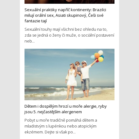
Sexuální praktiky napříč kontinenty: Brazilci
milují orální sex, Asiati skupinový, Češi své
fantazie tají
Sexuální touhy mají všichni bez ohledu na to,
zda se jedná o ženy či muže, o sociální postavení
neb...
Dětem i dospělým hrozí u moře alergie, ryby
jsou 5. nejčastějším alergenem
Pobyt u moře tradičně pomáhá dětem a
mladistvým s lupénkou nebo atopickým
ekzémem. Dejte si však po...