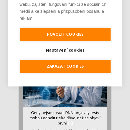
webu, zajištění fungování funkcí ze sociálních
médií a ke zlepšení a přizpůsobení obsahu a
reklam.
Je jen pro sportovce, přiberu po něm a ve
stravě ho mám dostatek. Znáte nejčastějš [...]
POVOLIT COOKIES
Pojem protein již nějakou dobu rezonuje
v oblasti zdraví, výživy i dlouhověkosti. Přesto
se o ně...
Nastavení cookies
ZAKÁZAT COOKIES
Geny nejsou osud. DNA longevity testy
mohou odhalit rizika dříve, než se objeví
první [...]