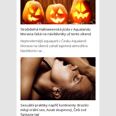
Strašidelná Halloweenská jízda v Aqualandu
Moravia čeká na návštěvníky už tento víkend
Nejmodernější aquapark v Česku Aqualand
Moravia na víkend zahalí tajemná atmosféra.
Návštěvníci se ...
Sexuální praktiky napříč kontinenty: Brazilci
milují orální sex, Asiati skupinový, Češi své
fantazie tají