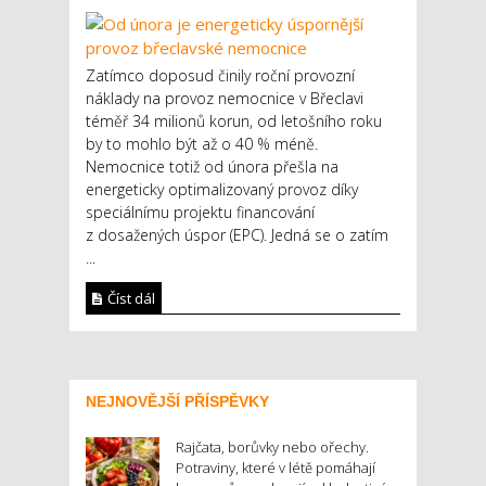
Zatímco doposud činily roční provozní
náklady na provoz nemocnice v Břeclavi
téměř 34 milionů korun, od letošního roku
by to mohlo být až o 40 % méně.
Nemocnice totiž od února přešla na
energeticky optimalizovaný provoz díky
speciálnímu projektu financování
z dosažených úspor (EPC). Jedná se o zatím
...
Číst dál
NEJNOVĚJŠÍ PŘÍSPĚVKY
Rajčata, borůvky nebo ořechy.
Potraviny, které v létě pomáhají