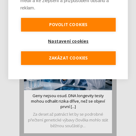
médií a ke zlepšení a přizpůsobení obsahu a
Je jen pro sportovce, přiberu po něm a ve
reklam.
stravě ho mám dostatek. Znáte nejčastějš [...]
Pojem protein již nějakou dobu rezonuje
v oblasti zdraví, výživy i dlouhověkosti. Přesto
POVOLIT COOKIES
se o ně...
Nastavení cookies
ZAKÁZAT COOKIES
Geny nejsou osud. DNA longevity testy
mohou odhalit rizika dříve, než se objeví
první [...]
Za deset až patnáct let by se podrobné
přečtení genetické výbavy člověka mohlo stát
běžnou součástí p...