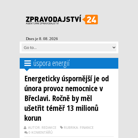
Dnes je 8. 08. 2026
úspora energií
Energeticky úspornější je od
února provoz nemocnice v
Břeclavi. Ročně by měl
ušetřit téměř 13 milionů
korun
AUTOR: REDAKCE
RUBRIKA: FINANCE
0 KOMENTÁŘŮ