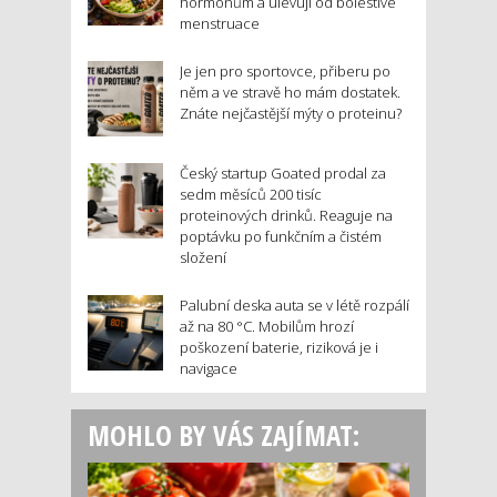
hormonům a ulevují od bolestivé
menstruace
Je jen pro sportovce, přiberu po
něm a ve stravě ho mám dostatek.
Znáte nejčastější mýty o proteinu?
Český startup Goated prodal za
sedm měsíců 200 tisíc
proteinových drinků. Reaguje na
poptávku po funkčním a čistém
složení
Palubní deska auta se v létě rozpálí
až na 80 °C. Mobilům hrozí
poškození baterie, riziková je i
navigace
MOHLO BY VÁS ZAJÍMAT: