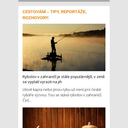
CESTOVÁNÍ – TIPY, REPORTÁŽE,
ROZHOVORY:
Rybolov v zahraničí je stále populárnější, v zimě
se vyplatí vyrazit na jih
Ulovit kapra nebo jinou rybu už není pro české
rybáře výzvou. Tou se stává rybolov v zahraničí.
Češ...