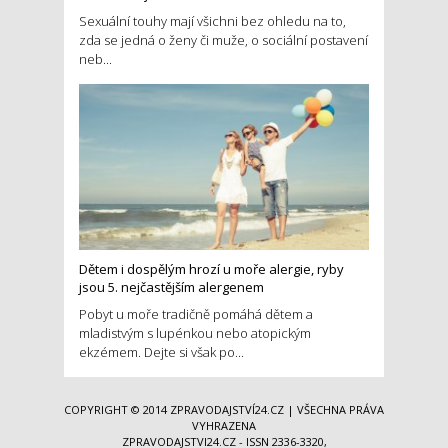
Sexuální touhy mají všichni bez ohledu na to,
zda se jedná o ženy či muže, o sociální postavení
neb...
Dětem i dospělým hrozí u moře alergie, ryby
jsou 5. nejčastějším alergenem
Pobyt u moře tradičně pomáhá dětem a
mladistvým s lupénkou nebo atopickým
ekzémem. Dejte si však po...
COPYRIGHT © 2014
ZPRAVODAJSTVÍ24.CZ
| VŠECHNA PRÁVA
VYHRAZENA
ZPRAVODAJSTVI24.CZ - ISSN 2336-3320,