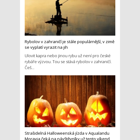
Rybolov v zahraničí je stále populárnější, v zimě
se vyplatí vyrazit na jih
Ulovit kapra nebo jinou rybu už není pro české
rybáře výzvou. Tou se stává rybolov v zahraničí.
Češ...
Strašidelná Halloweenská jízda v Aqualandu
Moravia čeká na návštěvníky už tento víkend