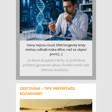
Geny nejsou osud. DNA longevity testy
mohou odhalit rizika dříve, než se objeví
první [...]
Za deset až patnáct let by se podrobné
přečtení genetické výbavy člověka mohlo stát
běžnou součástí p...
CESTOVÁNÍ – TIPY, REPORTÁŽE,
ROZHOVORY: