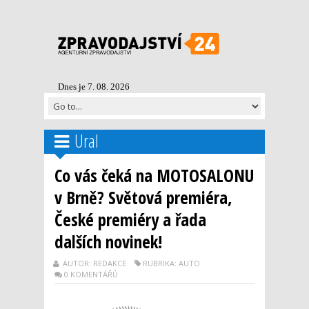
Dnes je 7. 08. 2026
Ural
Co vás čeká na MOTOSALONU
v Brně? Světová premiéra,
České premiéry a řada
dalších novinek!
AUTOR: REDAKCE
RUBRIKA: AUTO
0 KOMENTÁŘŮ