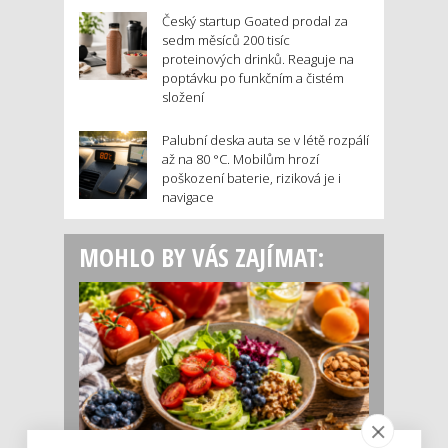
Český startup Goated prodal za
sedm měsíců 200 tisíc
proteinových drinků. Reaguje na
poptávku po funkčním a čistém
složení
Palubní deska auta se v létě rozpálí
až na 80 °C. Mobilům hrozí
poškození baterie, riziková je i
navigace
MOHLO BY VÁS ZAJÍMAT: