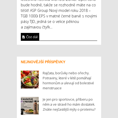
bude hodně, takže se rozhodně máte na co
těšit! ASP Group Nový model roku 2018 –
TGB 1000i EPS v matné černé barvě s novými
pásy TJD, jedná se o velice pěknou
a zajímavou čtyřk...
Číst dál
NEJNOVĚJŠÍ PŘÍSPĚVKY
Rajčata, borůvky nebo ořechy.
Potraviny, které v létě pomáhají
hormonům a ulevují od bolestivé
menstruace
Je jen pro sportovce, přiberu po
něm a ve stravě ho mám dostatek.
Znáte nejčastější mýty o proteinu?