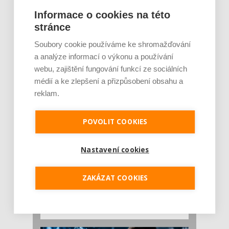
Rajčata, borůvky nebo ořechy. Potraviny,
Informace o cookies na této
které v létě pomáhají hormonům a ulevuj [...]
stránce
Léto je ideálním časem dopřát hormonům
malý restart. Čerstvé ovoce, zelenina nebo
Soubory cookie používáme ke shromažďování
luštěniny jsou práv...
a analýze informací o výkonu a používání
webu, zajištění fungování funkcí ze sociálních
médií a ke zlepšení a přizpůsobení obsahu a
reklam.
POVOLIT COOKIES
Nastavení cookies
Je jen pro sportovce, přiberu po něm a ve
stravě ho mám dostatek. Znáte nejčastějš [...]
ZAKÁZAT COOKIES
Pojem protein již nějakou dobu rezonuje
v oblasti zdraví, výživy i dlouhověkosti. Přesto
se o ně...