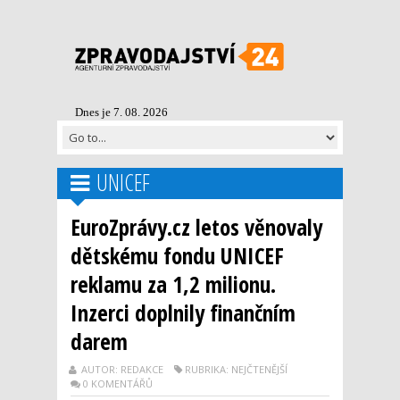
Dnes je 7. 08. 2026
UNICEF
EuroZprávy.cz letos věnovaly
dětskému fondu UNICEF
reklamu za 1,2 milionu.
Inzerci doplnily finančním
darem
AUTOR: REDAKCE
RUBRIKA: NEJČTENĚJŠÍ
0 KOMENTÁŘŮ