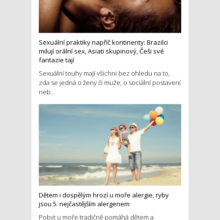
Sexuální praktiky napříč kontinenty: Brazilci
milují orální sex, Asiati skupinový, Češi své
fantazie tají
Sexuální touhy mají všichni bez ohledu na to,
zda se jedná o ženy či muže, o sociální postavení
neb...
Dětem i dospělým hrozí u moře alergie, ryby
jsou 5. nejčastějším alergenem
Pobyt u moře tradičně pomáhá dětem a