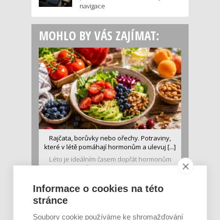
navigace
MOHLO BY VÁS ZAJÍMAT:
Rajčata, borůvky nebo ořechy. Potraviny,
které v létě pomáhají hormonům a ulevuj [...]
Léto je ideálním časem dopřát hormonům
malý restart. Čerstvé ovoce, zelenina nebo
luštěniny jsou práv...
Informace o cookies na této
stránce
Soubory cookie používáme ke shromažďování