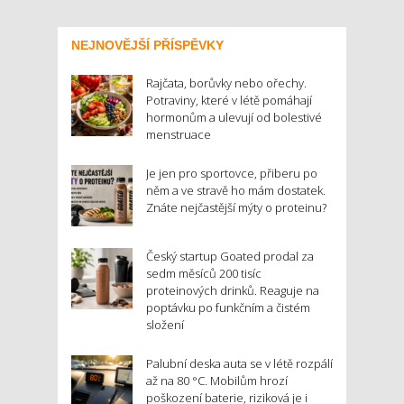
NEJNOVĚJŠÍ PŘÍSPĚVKY
Rajčata, borůvky nebo ořechy.
Potraviny, které v létě pomáhají
hormonům a ulevují od bolestivé
menstruace
Je jen pro sportovce, přiberu po
něm a ve stravě ho mám dostatek.
Znáte nejčastější mýty o proteinu?
Český startup Goated prodal za
sedm měsíců 200 tisíc
proteinových drinků. Reaguje na
poptávku po funkčním a čistém
složení
Palubní deska auta se v létě rozpálí
až na 80 °C. Mobilům hrozí
poškození baterie, riziková je i