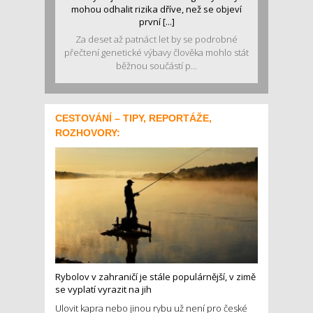
mohou odhalit rizika dříve, než se objeví
první [...]
Za deset až patnáct let by se podrobné
přečtení genetické výbavy člověka mohlo stát
běžnou součástí p...
CESTOVÁNÍ – TIPY, REPORTÁŽE,
ROZHOVORY:
Rybolov v zahraničí je stále populárnější, v zimě
se vyplatí vyrazit na jih
Ulovit kapra nebo jinou rybu už není pro české