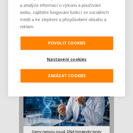
a analýze informací o výkonu a používání
webu, zajištění fungování funkcí ze sociálních
médií a ke zlepšení a přizpůsobení obsahu a
reklam.
Je jen pro sportovce, přiberu po něm a ve
POVOLIT COOKIES
stravě ho mám dostatek. Znáte nejčastějš [...]
Pojem protein již nějakou dobu rezonuje
Nastavení cookies
v oblasti zdraví, výživy i dlouhověkosti. Přesto
se o ně...
ZAKÁZAT COOKIES
Geny nejsou osud. DNA longevity testy