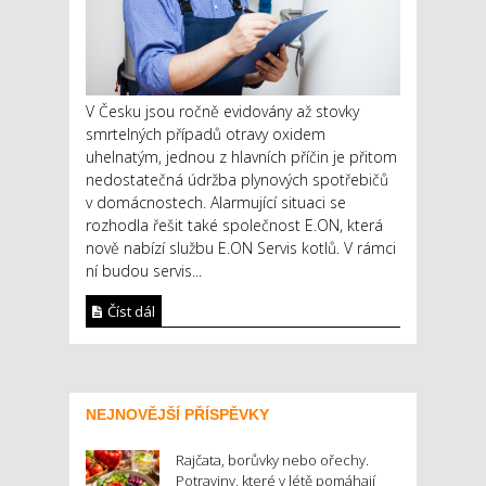
V Česku jsou ročně evidovány až stovky
smrtelných případů otravy oxidem
uhelnatým, jednou z hlavních příčin je přitom
nedostatečná údržba plynových spotřebičů
v domácnostech. Alarmující situaci se
rozhodla řešit také společnost E.ON, která
nově nabízí službu E.ON Servis kotlů. V rámci
ní budou servis...
Číst dál
NEJNOVĚJŠÍ PŘÍSPĚVKY
Rajčata, borůvky nebo ořechy.
Potraviny, které v létě pomáhají