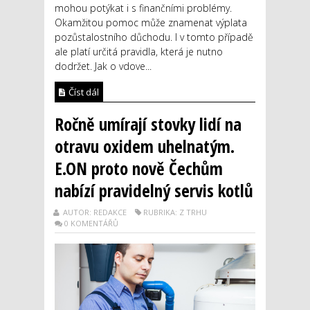
mohou potýkat i s finančními problémy.
Okamžitou pomoc může znamenat výplata
pozůstalostního důchodu. I v tomto případě
ale platí určitá pravidla, která je nutno
dodržet. Jak o vdove...
Číst dál
Ročně umírají stovky lidí na
otravu oxidem uhelnatým.
E.ON proto nově Čechům
nabízí pravidelný servis kotlů
AUTOR: REDAKCE
RUBRIKA: Z TRHU
0 KOMENTÁŘŮ