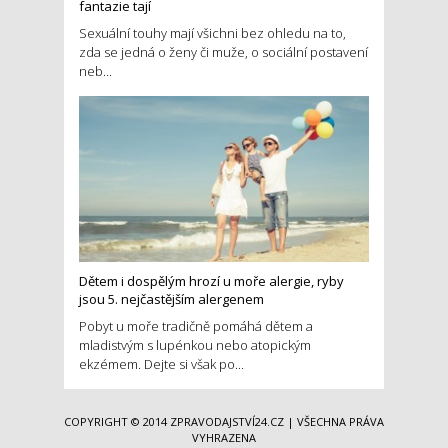
fantazie tají
Sexuální touhy mají všichni bez ohledu na to,
zda se jedná o ženy či muže, o sociální postavení
neb...
Dětem i dospělým hrozí u moře alergie, ryby
jsou 5. nejčastějším alergenem
Pobyt u moře tradičně pomáhá dětem a
mladistvým s lupénkou nebo atopickým
ekzémem. Dejte si však po...
COPYRIGHT © 2014
ZPRAVODAJSTVÍ24.CZ
| VŠECHNA PRÁVA
VYHRAZENA