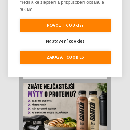
médií a ke zlepšení a přizpůsobení obsahu a
reklam.
POVOLIT COOKIES
Nastavení cookies
Rajčata, borůvky nebo ořechy. Potraviny,
které v létě pomáhají hormonům a ulevuj [...]
ZAKÁZAT COOKIES
Léto je ideálním časem dopřát hormonům
malý restart. Čerstvé ovoce, zelenina nebo
luštěniny jsou práv...