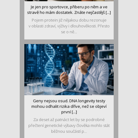
Je jen pro sportovce, přiberu po něm a ve
stravě ho mám dostatek. Znáte nejčastějš [...]
Pojem protein již nějakou dobu rezonuje
v oblasti zdraví, výživy i dlouhověkosti. Přesto
se o ně...
Geny nejsou osud. DNA longevity testy
mohou odhalit rizika dříve, než se objeví
první [...]
Za deset až patnáct let by se podrobné
přečtení genetické výbavy člověka mohlo stát
běžnou součástí p...