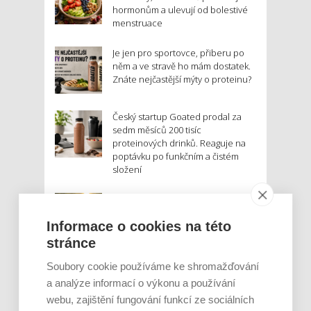
hormonům a ulevují od bolestivé
menstruace
Je jen pro sportovce, přiberu po
něm a ve stravě ho mám dostatek.
Znáte nejčastější mýty o proteinu?
Český startup Goated prodal za
sedm měsíců 200 tisíc
proteinových drinků. Reaguje na
poptávku po funkčním a čistém
složení
Palubní deska auta se v létě rozpálí
až na 80 °C. Mobilům hrozí
Informace o cookies na této
poškození baterie, riziková je i
navigace
stránce
Soubory cookie používáme ke shromažďování
MOHLO BY VÁS ZAJÍMAT:
a analýze informací o výkonu a používání
webu, zajištění fungování funkcí ze sociálních