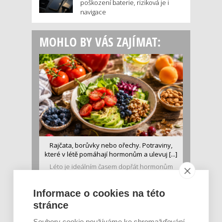
poškození baterie, riziková je i
navigace
MOHLO BY VÁS ZAJÍMAT:
Rajčata, borůvky nebo ořechy. Potraviny,
které v létě pomáhají hormonům a ulevuj [...]
Léto je ideálním časem dopřát hormonům
malý restart. Čerstvé ovoce, zelenina nebo
luštěniny jsou práv...
Informace o cookies na této
stránce
Soubory cookie používáme ke shromažďování