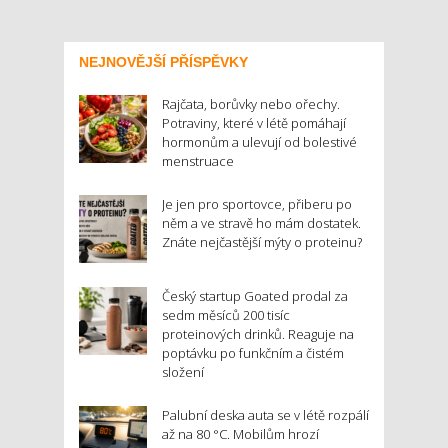
NEJNOVĚJŠÍ PŘÍSPĚVKY
Rajčata, borůvky nebo ořechy.
Potraviny, které v létě pomáhají
hormonům a ulevují od bolestivé
menstruace
Je jen pro sportovce, přiberu po
něm a ve stravě ho mám dostatek.
Znáte nejčastější mýty o proteinu?
Český startup Goated prodal za
sedm měsíců 200 tisíc
proteinových drinků. Reaguje na
poptávku po funkčním a čistém
složení
Palubní deska auta se v létě rozpálí
až na 80 °C. Mobilům hrozí