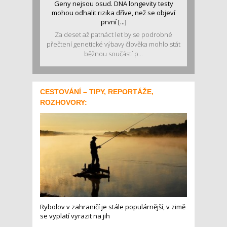
Geny nejsou osud. DNA longevity testy
mohou odhalit rizika dříve, než se objeví
první [...]
Za deset až patnáct let by se podrobné
přečtení genetické výbavy člověka mohlo stát
běžnou součástí p...
CESTOVÁNÍ – TIPY, REPORTÁŽE,
ROZHOVORY:
Rybolov v zahraničí je stále populárnější, v zimě
se vyplatí vyrazit na jih