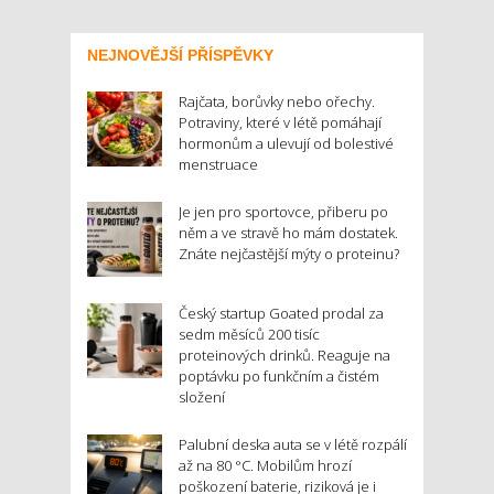
NEJNOVĚJŠÍ PŘÍSPĚVKY
Rajčata, borůvky nebo ořechy.
Potraviny, které v létě pomáhají
hormonům a ulevují od bolestivé
menstruace
Je jen pro sportovce, přiberu po
něm a ve stravě ho mám dostatek.
Znáte nejčastější mýty o proteinu?
Český startup Goated prodal za
sedm měsíců 200 tisíc
proteinových drinků. Reaguje na
poptávku po funkčním a čistém
složení
Palubní deska auta se v létě rozpálí
až na 80 °C. Mobilům hrozí
poškození baterie, riziková je i