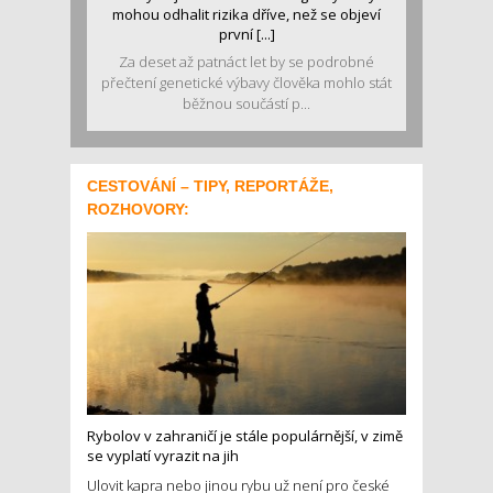
mohou odhalit rizika dříve, než se objeví
první [...]
Za deset až patnáct let by se podrobné
přečtení genetické výbavy člověka mohlo stát
běžnou součástí p...
CESTOVÁNÍ – TIPY, REPORTÁŽE,
ROZHOVORY:
Rybolov v zahraničí je stále populárnější, v zimě
se vyplatí vyrazit na jih
Ulovit kapra nebo jinou rybu už není pro české