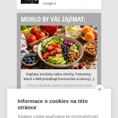
navigace
MOHLO BY VÁS ZAJÍMAT:
Rajčata, borůvky nebo ořechy. Potraviny,
které v létě pomáhají hormonům a ulevuj [...]
Léto je ideálním časem dopřát hormonům
malý restart. Čerstvé ovoce, zelenina nebo
luštěniny jsou práv...
Informace o cookies na této
stránce
Soubory cookie používáme ke shromažďování