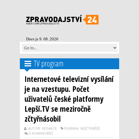
Dnes je 9. 08. 2026
TV program
Internetové televizní vysílání
je na vzestupu. Počet
uživatelů české platformy
Lepší.TV se meziročně
zčtyřnásobil
AUTOR: REDAKCE
RUBRIKA: NEJČTENĚJŠÍ
0 KOMENTÁŘŮ