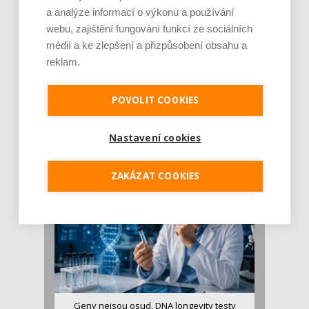
a analýze informací o výkonu a používání
webu, zajištění fungování funkcí ze sociálních
médií a ke zlepšení a přizpůsobení obsahu a
reklam.
Je jen pro sportovce, přiberu po něm a ve
POVOLIT COOKIES
stravě ho mám dostatek. Znáte nejčastějš [...]
Pojem protein již nějakou dobu rezonuje
Nastavení cookies
v oblasti zdraví, výživy i dlouhověkosti. Přesto
se o ně...
ZAKÁZAT COOKIES
Geny nejsou osud. DNA longevity testy