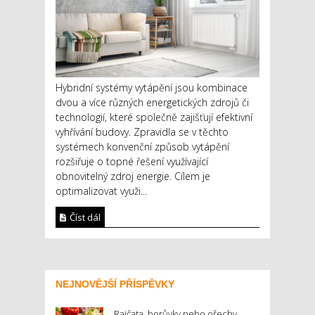
Hybridní systémy vytápění jsou kombinace
dvou a více různých energetických zdrojů či
technologií, které společně zajišťují efektivní
vyhřívání budovy. Zpravidla se v těchto
systémech konvenční způsob vytápění
rozšiřuje o topné řešení využívající
obnovitelný zdroj energie. Cílem je
optimalizovat využi...
Číst dál
NEJNOVĚJŠÍ PŘÍSPĚVKY
Rajčata, borůvky nebo ořechy.