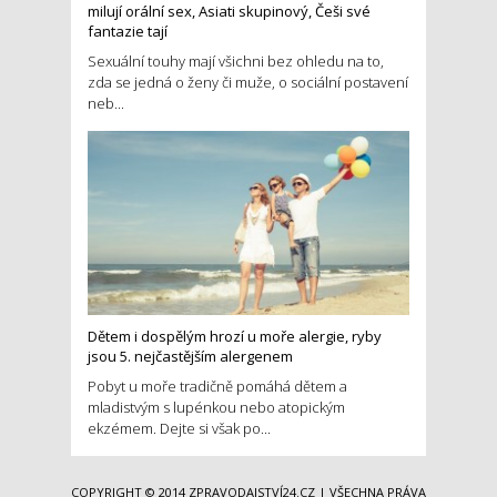
milují orální sex, Asiati skupinový, Češi své
fantazie tají
Sexuální touhy mají všichni bez ohledu na to,
zda se jedná o ženy či muže, o sociální postavení
neb...
Dětem i dospělým hrozí u moře alergie, ryby
jsou 5. nejčastějším alergenem
Pobyt u moře tradičně pomáhá dětem a
mladistvým s lupénkou nebo atopickým
ekzémem. Dejte si však po...
COPYRIGHT © 2014
ZPRAVODAJSTVÍ24.CZ
| VŠECHNA PRÁVA