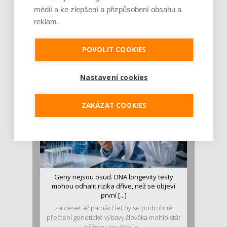
médií a ke zlepšení a přizpůsobení obsahu a
reklam.
Je jen pro sportovce, přiberu po něm a ve
stravě ho mám dostatek. Znáte nejčastějš [...]
Pojem protein již nějakou dobu rezonuje
POVOLIT COOKIES
v oblasti zdraví, výživy i dlouhověkosti. Přesto
se o ně...
Nastavení cookies
ZAKÁZAT COOKIES
Geny nejsou osud. DNA longevity testy
mohou odhalit rizika dříve, než se objeví
první [...]
Za deset až patnáct let by se podrobné
přečtení genetické výbavy člověka mohlo stát
běžnou součástí p...