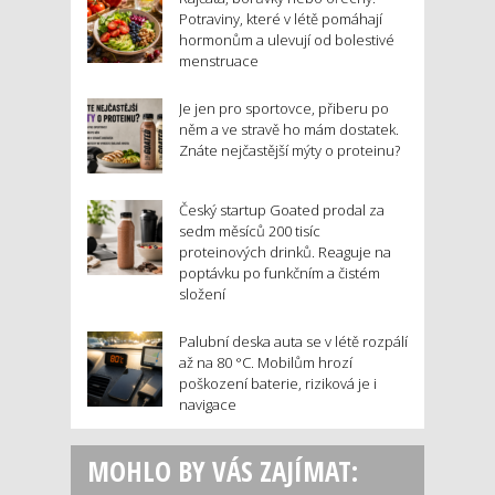
Potraviny, které v létě pomáhají
hormonům a ulevují od bolestivé
menstruace
Je jen pro sportovce, přiberu po
něm a ve stravě ho mám dostatek.
Znáte nejčastější mýty o proteinu?
Český startup Goated prodal za
sedm měsíců 200 tisíc
proteinových drinků. Reaguje na
poptávku po funkčním a čistém
složení
Palubní deska auta se v létě rozpálí
až na 80 °C. Mobilům hrozí
poškození baterie, riziková je i
navigace
MOHLO BY VÁS ZAJÍMAT: