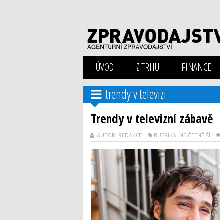
ÚVOD
Z TRHU
FINANCE
trendy v televizi
Trendy v televizní zábavě
AUTOR: REDAKCE
RUBRIKA: NEJČTENĚJŠÍ