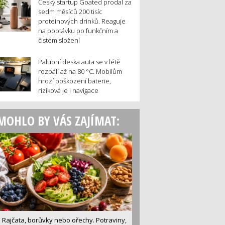
Český startup Goated prodal za
sedm měsíců 200 tisíc
proteinových drinků. Reaguje
na poptávku po funkčním a
čistém složení
Palubní deska auta se v létě
rozpálí až na 80 °C. Mobilům
hrozí poškození baterie,
riziková je i navigace
MOHLO BY VÁS ZAJÍMAT:
Rajčata, borůvky nebo ořechy. Potraviny,