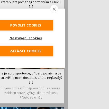
které v létě pomáhají hormonům a ulevuj
[...]
Léto je ideálním časem dopřát hormonům
malý restart. Čerstvé ovoce, zelenina nebo
luštěniny jsou práv...
POVOLIT COOKIES
Nastavení cookies
ZAKÁZAT COOKIES
Je jen pro sportovce, přiberu po něm a ve
stravě ho mám dostatek. Znáte nejčastějš
[...]
Pojem protein již nějakou dobu rezonuje
v oblasti zdraví, výživy i dlouhověkosti.
Přesto se o ně...