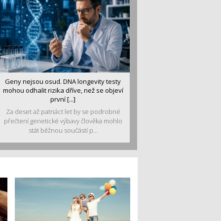
Geny nejsou osud. DNA longevity testy
mohou odhalit rizika dříve, než se objeví
první [...]
Za deset až patnáct let by se podrobné
přečtení genetické výbavy člověka mohlo
stát běžnou součástí p...