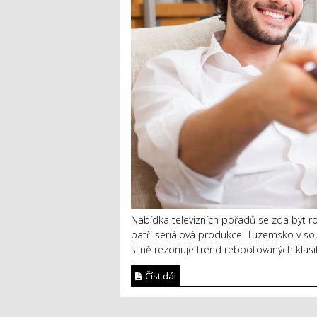
Nabídka televizních pořadů se zdá být r
patří seriálová produkce. Tuzemsko v souč
silně rezonuje trend rebootovaných klasi
Číst dál