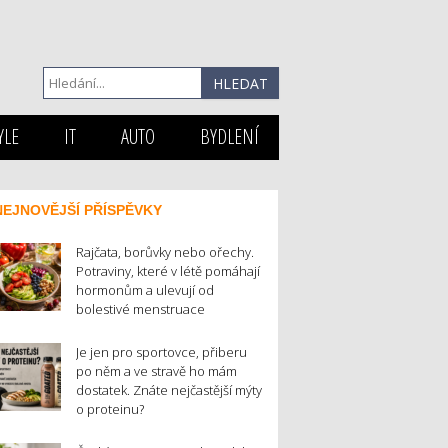
YLE
IT
AUTO
BYDLENÍ
NEJNOVĚJŠÍ PŘÍSPĚVKY
Rajčata, borůvky nebo ořechy.
Potraviny, které v létě pomáhají
hormonům a ulevují od
bolestivé menstruace
Je jen pro sportovce, přiberu
po něm a ve stravě ho mám
dostatek. Znáte nejčastější mýty
o proteinu?