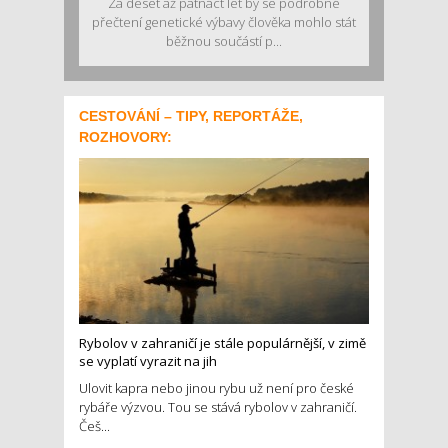
Za deset až patnáct let by se podrobné
přečtení genetické výbavy člověka mohlo stát
běžnou součástí p...
CESTOVÁNÍ – TIPY, REPORTÁŽE,
ROZHOVORY:
Rybolov v zahraničí je stále populárnější, v zimě
se vyplatí vyrazit na jih
Ulovit kapra nebo jinou rybu už není pro české
rybáře výzvou. Tou se stává rybolov v zahraničí.
Češ...