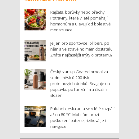
Rajčata, borůvky nebo ořechy.
Potraviny, které v létě pomáhají
hormonům a ulevují od bolestivé
menstruace
Je jen pro sportovce, přiberu po
něm a ve stravě ho mám dostatek.
Znáte nejčastější mýty o proteinu?
Český startup Goated prodal za
sedm měsíců 200 tisíc
proteinových drinků. Reaguje na
poptávku po funkčním a čistém
složení
Palubní deska auta se v létě rozpálí
až na 80 °C. Mobilům hrozí
poškození baterie, riziková je i
navigace