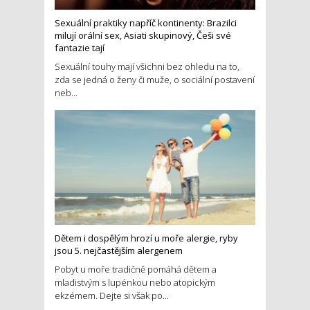
Sexuální praktiky napříč kontinenty: Brazilci
milují orální sex, Asiati skupinový, Češi své
fantazie tají
Sexuální touhy mají všichni bez ohledu na to,
zda se jedná o ženy či muže, o sociální postavení
neb...
Dětem i dospělým hrozí u moře alergie, ryby
jsou 5. nejčastějším alergenem
Pobyt u moře tradičně pomáhá dětem a
mladistvým s lupénkou nebo atopickým
ekzémem. Dejte si však po...