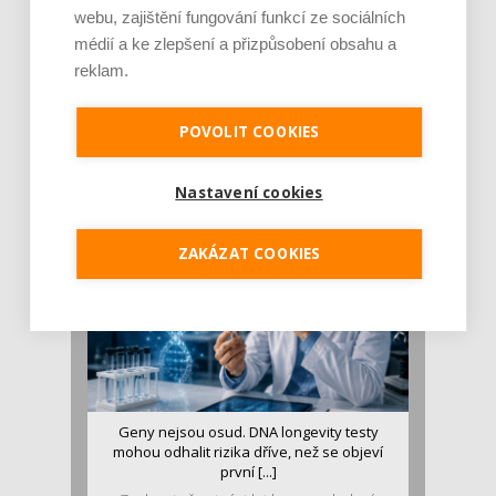
webu, zajištění fungování funkcí ze sociálních
médií a ke zlepšení a přizpůsobení obsahu a
reklam.
Je jen pro sportovce, přiberu po něm a ve
stravě ho mám dostatek. Znáte nejčastějš [...]
POVOLIT COOKIES
Pojem protein již nějakou dobu rezonuje
v oblasti zdraví, výživy i dlouhověkosti. Přesto
se o ně...
Nastavení cookies
ZAKÁZAT COOKIES
Geny nejsou osud. DNA longevity testy
mohou odhalit rizika dříve, než se objeví
první [...]