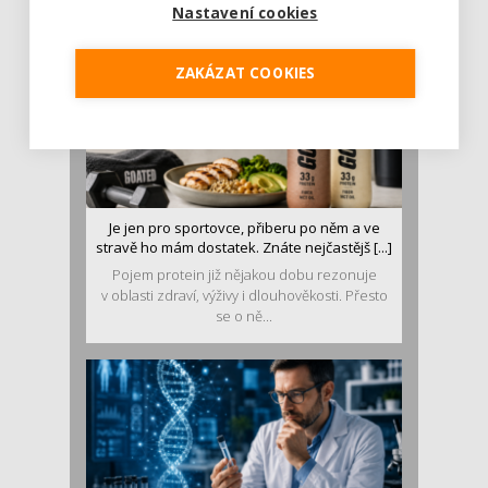
Nastavení cookies
ZAKÁZAT COOKIES
Je jen pro sportovce, přiberu po něm a ve
stravě ho mám dostatek. Znáte nejčastějš [...]
Pojem protein již nějakou dobu rezonuje
v oblasti zdraví, výživy i dlouhověkosti. Přesto
se o ně...