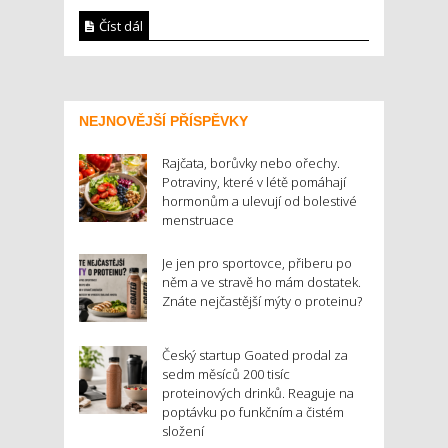
Číst dál
NEJNOVĚJŠÍ PŘÍSPĚVKY
Rajčata, borůvky nebo ořechy.
Potraviny, které v létě pomáhají
hormonům a ulevují od bolestivé
menstruace
Je jen pro sportovce, přiberu po
něm a ve stravě ho mám dostatek.
Znáte nejčastější mýty o proteinu?
Český startup Goated prodal za
sedm měsíců 200 tisíc
proteinových drinků. Reaguje na
poptávku po funkčním a čistém
složení