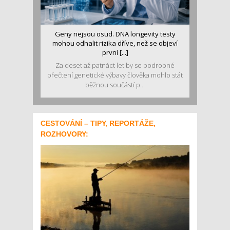
Geny nejsou osud. DNA longevity testy
mohou odhalit rizika dříve, než se objeví
první [...]
Za deset až patnáct let by se podrobné
přečtení genetické výbavy člověka mohlo stát
běžnou součástí p...
CESTOVÁNÍ – TIPY, REPORTÁŽE,
ROZHOVORY: