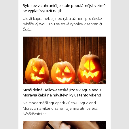
Rybolov v zahraničí je stále populárnější, v zimě
se vyplatí vyrazit na jih
Ulovit kapra nebo jinou rybu už není pro české
rybáře výzvou. Tou se stává rybolov v zahraničí.
Češ...
Strašidelná Halloweenská jízda v Aqualandu
Moravia čeká na návštěvníky už tento víkend
Nejmodernější aquapark v Česku Aqualand
Moravia na víkend zahalí tajemná atmosféra.
Návštěvníci se ...