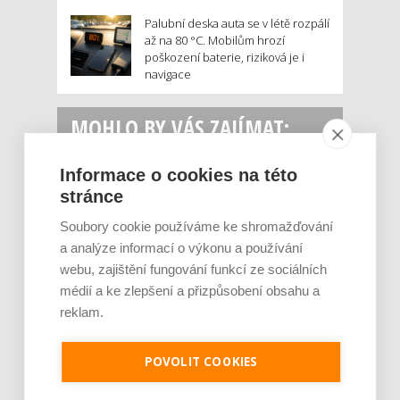
Palubní deska auta se v létě rozpálí
až na 80 °C. Mobilům hrozí
poškození baterie, riziková je i
navigace
MOHLO BY VÁS ZAJÍMAT:
Informace o cookies na této
stránce
Soubory cookie používáme ke shromažďování
a analýze informací o výkonu a používání
webu, zajištění fungování funkcí ze sociálních
médií a ke zlepšení a přizpůsobení obsahu a
reklam.
Rajčata, borůvky nebo ořechy. Potraviny,
které v létě pomáhají hormonům a ulevuj [...]
Léto je ideálním časem dopřát hormonům
POVOLIT COOKIES
malý restart. Čerstvé ovoce, zelenina nebo
luštěniny jsou práv...