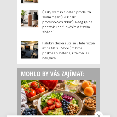
Český startup Goated prodal za
sedm měsíců 200 tisíc
proteinových drinků. Reaguje na
poptávku po funkčním a čistém
složení
Palubní deska auta se v létě rozpálí
až na 80 °C. Mobilům hrozí
poškození baterie, riziková je i
navigace
MOHLO BY VÁS ZAJÍMAT: