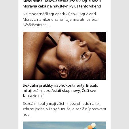
Strašidelná Halloweenská jízda v Aqualandu
Moravia čeká na návštěvníky už tento víkend
Nejmodernější aquapark v Česku Aqualand
Moravia na víkend zahalí tajemná atmosféra.
Návštěvníci se ...
Sexuální praktiky napříč kontinenty: Brazilci
milují orální sex, Asiati skupinový, Češi své
fantazie tají
Sexuální touhy mají všichni bez ohledu na to,
zda se jedná o ženy či muže, o sociální postavení
neb...