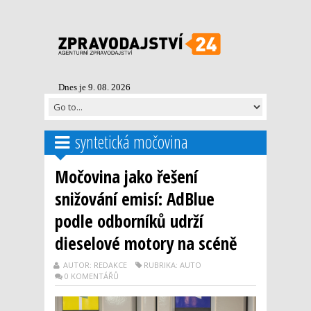
Dnes je 9. 08. 2026
syntetická močovina
Močovina jako řešení
snižování emisí: AdBlue
podle odborníků udrží
dieselové motory na scéně
AUTOR: REDAKCE
RUBRIKA: AUTO
0 KOMENTÁŘŮ