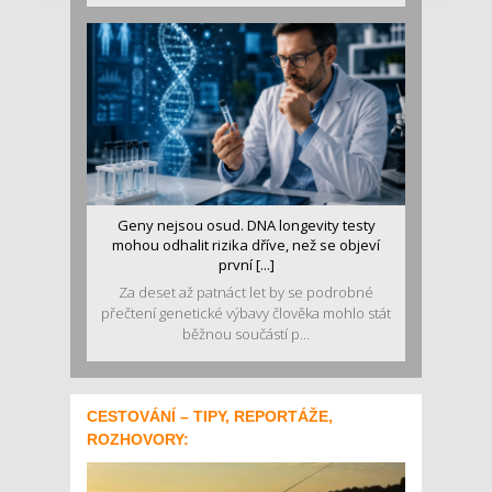
Geny nejsou osud. DNA longevity testy
mohou odhalit rizika dříve, než se objeví
první [...]
Za deset až patnáct let by se podrobné
přečtení genetické výbavy člověka mohlo stát
běžnou součástí p...
CESTOVÁNÍ – TIPY, REPORTÁŽE,
ROZHOVORY: