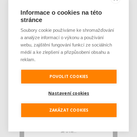
Informace o cookies na této
Rajčata, borůvky nebo ořechy. Potraviny,
které v létě pomáhají hormonům a ulevuj [...]
stránce
Léto je ideálním časem dopřát hormonům
Soubory cookie používáme ke shromažďování
malý restart. Čerstvé ovoce, zelenina nebo
a analýze informací o výkonu a používání
luštěniny jsou práv...
webu, zajištění fungování funkcí ze sociálních
médií a ke zlepšení a přizpůsobení obsahu a
reklam.
POVOLIT COOKIES
Nastavení cookies
Je jen pro sportovce, přiberu po něm a ve
ZAKÁZAT COOKIES
stravě ho mám dostatek. Znáte nejčastějš [...]
Pojem protein již nějakou dobu rezonuje
v oblasti zdraví, výživy i dlouhověkosti. Přesto
se o ně...