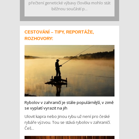
přečtení genetické výbavy člověka mohlo stát
běžnou součástí p...
CESTOVÁNÍ – TIPY, REPORTÁŽE,
ROZHOVORY:
Rybolov v zahraničí je stále populárnější, v zimě
se vyplatí vyrazit na jih
Ulovit kapra nebo jinou rybu už není pro české
rybáře výzvou. Tou se stává rybolov v zahraničí.
Češ...