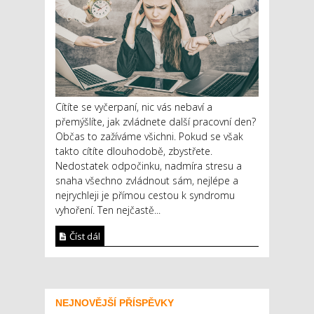
Cítíte se vyčerpaní, nic vás nebaví a
přemýšlíte, jak zvládnete další pracovní den?
Občas to zažíváme všichni. Pokud se však
takto cítíte dlouhodobě, zbystřete.
Nedostatek odpočinku, nadmíra stresu a
snaha všechno zvládnout sám, nejlépe a
nejrychleji je přímou cestou k syndromu
vyhoření. Ten nejčastě...
Číst dál
NEJNOVĚJŠÍ PŘÍSPĚVKY