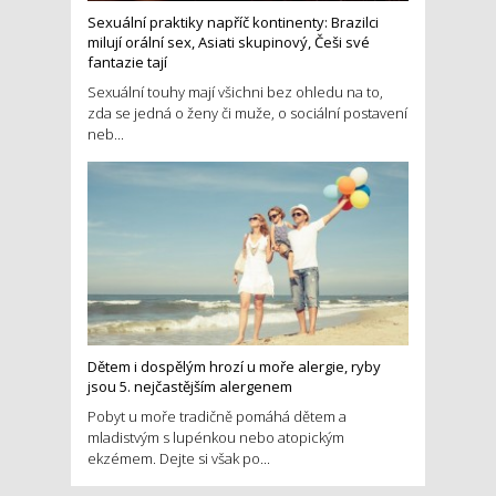
Sexuální praktiky napříč kontinenty: Brazilci
milují orální sex, Asiati skupinový, Češi své
fantazie tají
Sexuální touhy mají všichni bez ohledu na to,
zda se jedná o ženy či muže, o sociální postavení
neb...
Dětem i dospělým hrozí u moře alergie, ryby
jsou 5. nejčastějším alergenem
Pobyt u moře tradičně pomáhá dětem a
mladistvým s lupénkou nebo atopickým
ekzémem. Dejte si však po...