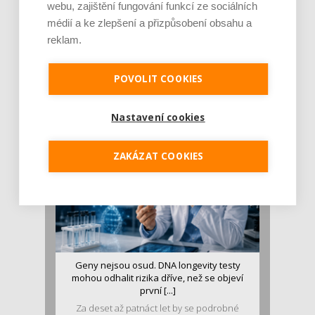
webu, zajištění fungování funkcí ze sociálních
médií a ke zlepšení a přizpůsobení obsahu a
reklam.
Je jen pro sportovce, přiberu po něm a ve
stravě ho mám dostatek. Znáte nejčastějš [...]
POVOLIT COOKIES
Pojem protein již nějakou dobu rezonuje
v oblasti zdraví, výživy i dlouhověkosti. Přesto
se o ně...
Nastavení cookies
ZAKÁZAT COOKIES
Geny nejsou osud. DNA longevity testy
mohou odhalit rizika dříve, než se objeví
první [...]
Za deset až patnáct let by se podrobné