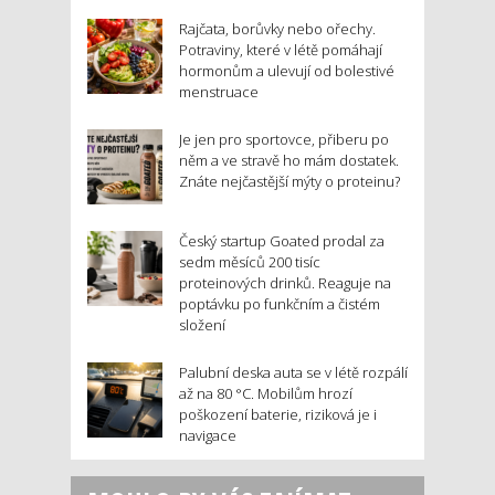
Rajčata, borůvky nebo ořechy.
Potraviny, které v létě pomáhají
hormonům a ulevují od bolestivé
menstruace
Je jen pro sportovce, přiberu po
něm a ve stravě ho mám dostatek.
Znáte nejčastější mýty o proteinu?
Český startup Goated prodal za
sedm měsíců 200 tisíc
proteinových drinků. Reaguje na
poptávku po funkčním a čistém
složení
Palubní deska auta se v létě rozpálí
až na 80 °C. Mobilům hrozí
poškození baterie, riziková je i
navigace