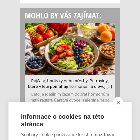
MOHLO BY VÁS ZAJÍMAT:
Rajčata, borůvky nebo ořechy. Potraviny,
které v létě pomáhají hormonům a ulevuj [...]
Léto je ideálním časem dopřát hormonům
malý restart. Čerstvé ovoce, zelenina nebo
luštěniny jsou práv...
Informace o cookies na této
stránce
Soubory cookie používáme ke shromažďování