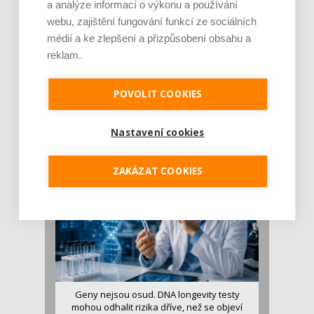
a analýze informací o výkonu a používání
webu, zajištění fungování funkcí ze sociálních
médií a ke zlepšení a přizpůsobení obsahu a
reklam.
Je jen pro sportovce, přiberu po něm a ve
stravě ho mám dostatek. Znáte nejčastějš [...]
POVOLIT COOKIES
Pojem protein již nějakou dobu rezonuje
v oblasti zdraví, výživy i dlouhověkosti. Přesto
Nastavení cookies
se o ně...
ZAKÁZAT COOKIES
Geny nejsou osud. DNA longevity testy
mohou odhalit rizika dříve, než se objeví