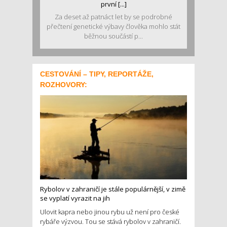
první [...]
Za deset až patnáct let by se podrobné
přečtení genetické výbavy člověka mohlo stát
běžnou součástí p...
CESTOVÁNÍ – TIPY, REPORTÁŽE,
ROZHOVORY:
Rybolov v zahraničí je stále populárnější, v zimě
se vyplatí vyrazit na jih
Ulovit kapra nebo jinou rybu už není pro české
rybáře výzvou. Tou se stává rybolov v zahraničí.