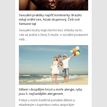
Sexuální praktiky napříč kontinenty: Brazilci
milují orální sex, Asiati skupinový, Češi své
fantazie tají
Sexuální touhy mají všichni bez ohledu na to,
zda se jedná o ženy či muže, o sociální postavení
neb...
Dětem i dospělým hrozí u moře alergie, ryby
jsou 5. nejčastějším alergenem
Pobyt u moře tradičně pomáhá dětem a
mladistvým s lupénkou nebo atopickým