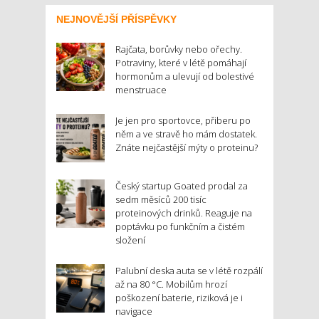
NEJNOVĚJŠÍ PŘÍSPĚVKY
Rajčata, borůvky nebo ořechy.
Potraviny, které v létě pomáhají
hormonům a ulevují od bolestivé
menstruace
Je jen pro sportovce, přiberu po
něm a ve stravě ho mám dostatek.
Znáte nejčastější mýty o proteinu?
Český startup Goated prodal za
sedm měsíců 200 tisíc
proteinových drinků. Reaguje na
poptávku po funkčním a čistém
složení
Palubní deska auta se v létě rozpálí
až na 80 °C. Mobilům hrozí
poškození baterie, riziková je i
navigace