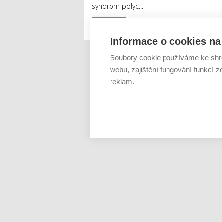
syndrom polyc...
Číst dál
Informace o cookies na 
Soubory cookie používáme ke shr
webu, zajištění fungování funkcí z
reklam.