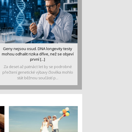
Geny nejsou osud. DNA longevity testy
mohou odhalit rizika dříve, než se objeví
první [...]
Za deset až patnáct let by se podrobné
přečtení genetické výbavy člověka mohlo
stát běžnou součástí p...