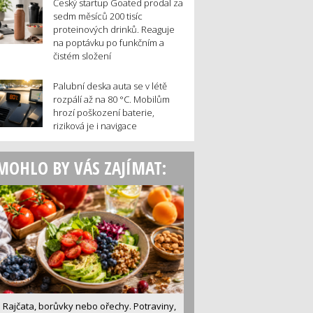
Český startup Goated prodal za
sedm měsíců 200 tisíc
proteinových drinků. Reaguje
na poptávku po funkčním a
čistém složení
Palubní deska auta se v létě
rozpálí až na 80 °C. Mobilům
hrozí poškození baterie,
riziková je i navigace
MOHLO BY VÁS ZAJÍMAT:
Rajčata, borůvky nebo ořechy. Potraviny,