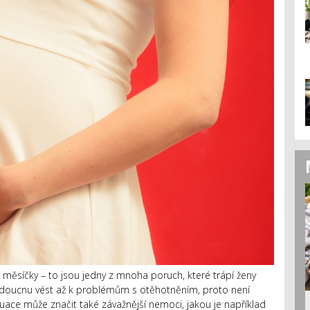
é měsíčky – to jsou jedny z mnoha poruch, které trápí ženy
doucnu vést až k problémům s otěhotněním, proto není
ce může značit také závažnější nemoci, jakou je například