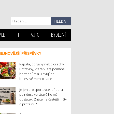
YLE
IT
AUTO
BYDLENÍ
NEJNOVĚJŠÍ PŘÍSPĚVKY
Rajčata, borůvky nebo ořechy.
Potraviny, které v létě pomáhají
hormonům a ulevují od
bolestivé menstruace
Je jen pro sportovce, přiberu
po něm a ve stravě ho mám
dostatek. Znáte nejčastější mýty
o proteinu?