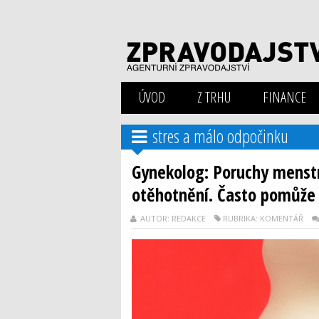
ÚVOD
Z TRHU
FINANCE
stres a málo odpočinku
Gynekolog: Poruchy menstr
otěhotnění. Často pomůže 
AUTOR: REDAKCE
RUBRIKA: KOMENTÁŘ