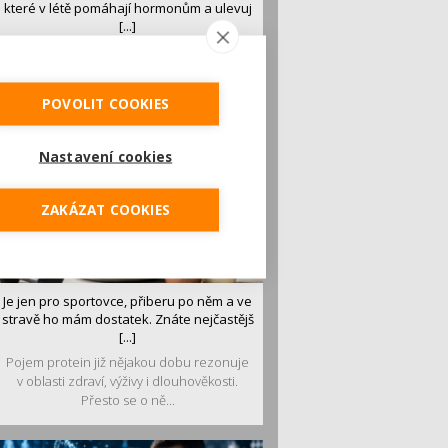
které v létě pomáhají hormonům a ulevuj
[...]
Léto je ideálním časem dopřát hormonům
malý restart. Čerstvé ovoce, zelenina nebo
luštěniny jsou práv...
POVOLIT COOKIES
Nastavení cookies
ZAKÁZAT COOKIES
Je jen pro sportovce, přiberu po něm a ve
stravě ho mám dostatek. Znáte nejčastějš
[...]
Pojem protein již nějakou dobu rezonuje
v oblasti zdraví, výživy i dlouhověkosti.
Přesto se o ně...