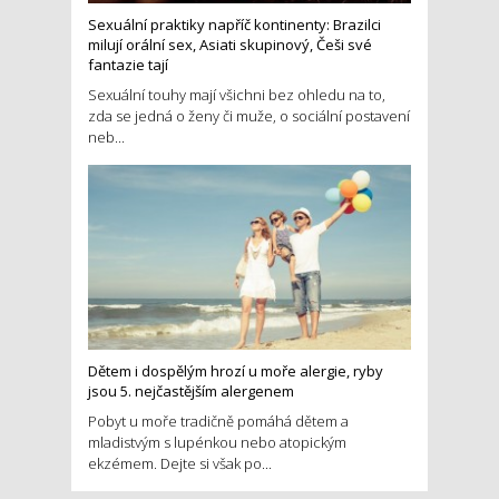
Sexuální praktiky napříč kontinenty: Brazilci
milují orální sex, Asiati skupinový, Češi své
fantazie tají
Sexuální touhy mají všichni bez ohledu na to,
zda se jedná o ženy či muže, o sociální postavení
neb...
Dětem i dospělým hrozí u moře alergie, ryby
jsou 5. nejčastějším alergenem
Pobyt u moře tradičně pomáhá dětem a
mladistvým s lupénkou nebo atopickým
ekzémem. Dejte si však po...