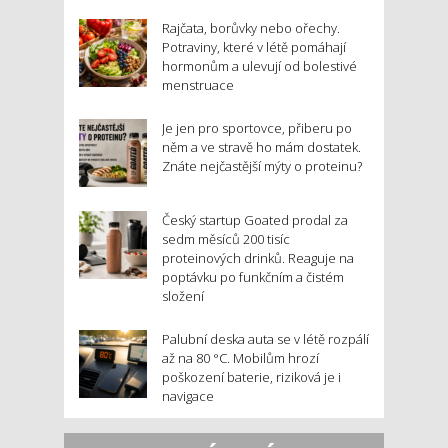
Rajčata, borůvky nebo ořechy.
Potraviny, které v létě pomáhají
hormonům a ulevují od bolestivé
menstruace
Je jen pro sportovce, přiberu po
něm a ve stravě ho mám dostatek.
Znáte nejčastější mýty o proteinu?
Český startup Goated prodal za
sedm měsíců 200 tisíc
proteinových drinků. Reaguje na
poptávku po funkčním a čistém
složení
Palubní deska auta se v létě rozpálí
až na 80 °C. Mobilům hrozí
poškození baterie, riziková je i
navigace