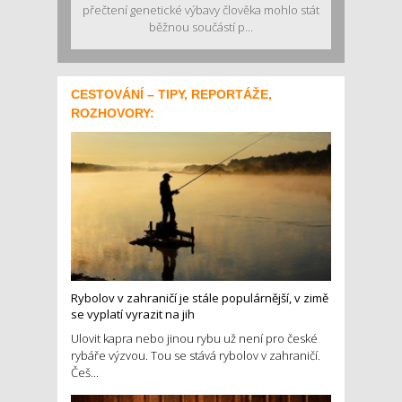
přečtení genetické výbavy člověka mohlo stát
běžnou součástí p...
CESTOVÁNÍ – TIPY, REPORTÁŽE,
ROZHOVORY:
Rybolov v zahraničí je stále populárnější, v zimě
se vyplatí vyrazit na jih
Ulovit kapra nebo jinou rybu už není pro české
rybáře výzvou. Tou se stává rybolov v zahraničí.
Češ...