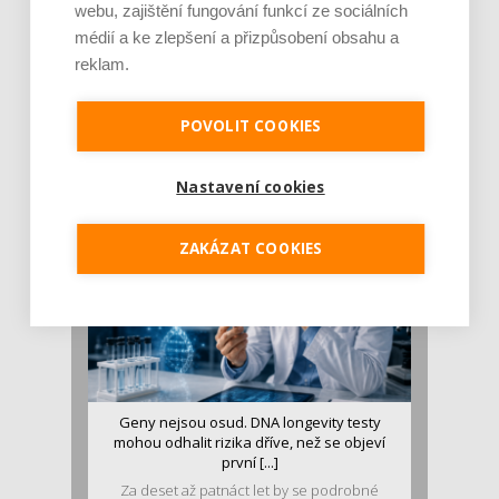
webu, zajištění fungování funkcí ze sociálních
médií a ke zlepšení a přizpůsobení obsahu a
reklam.
Je jen pro sportovce, přiberu po něm a ve
stravě ho mám dostatek. Znáte nejčastějš [...]
POVOLIT COOKIES
Pojem protein již nějakou dobu rezonuje
v oblasti zdraví, výživy i dlouhověkosti. Přesto
se o ně...
Nastavení cookies
ZAKÁZAT COOKIES
Geny nejsou osud. DNA longevity testy
mohou odhalit rizika dříve, než se objeví
první [...]
Za deset až patnáct let by se podrobné