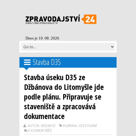
Dnes je 10. 08. 2026
Stavba D35
Stavba úseku D35 ze
Džbánova do Litomyšle jde
podle plánu. Připravuje se
staveniště a zpracovává
dokumentace
AUTOR: REDAKCE
RUBRIKA: CESTOVÁNÍ
0 KOMENTÁŘŮ