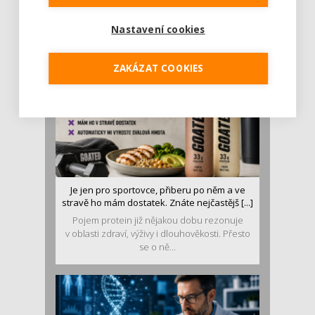
Léto je ideálním časem dopřát hormonům
malý restart. Čerstvé ovoce, zelenina nebo
Nastavení cookies
luštěniny jsou práv...
ZAKÁZAT COOKIES
Je jen pro sportovce, přiberu po něm a ve
stravě ho mám dostatek. Znáte nejčastějš [...]
Pojem protein již nějakou dobu rezonuje
v oblasti zdraví, výživy i dlouhověkosti. Přesto
se o ně...