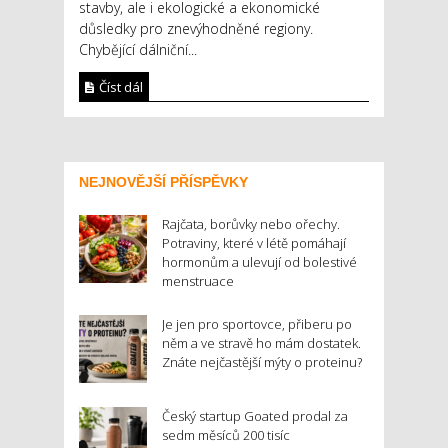
stavby, ale i ekologické a ekonomické
důsledky pro znevýhodněné regiony.
Chybějící dálniční...
Číst dál
NEJNOVĚJŠÍ PŘÍSPĚVKY
Rajčata, borůvky nebo ořechy.
Potraviny, které v létě pomáhají
hormonům a ulevují od bolestivé
menstruace
Je jen pro sportovce, přiberu po
něm a ve stravě ho mám dostatek.
Znáte nejčastější mýty o proteinu?
Český startup Goated prodal za
sedm měsíců 200 tisíc