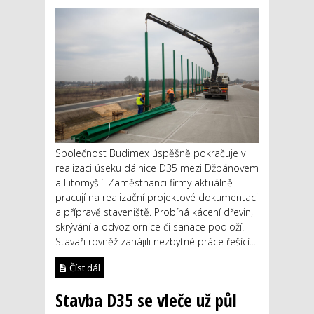
Společnost Budimex úspěšně pokračuje v
realizaci úseku dálnice D35 mezi Džbánovem
a Litomyšlí. Zaměstnanci firmy aktuálně
pracují na realizační projektové dokumentaci
a přípravě staveniště. Probíhá kácení dřevin,
skrývání a odvoz ornice či sanace podloží.
Stavaři rovněž zahájili nezbytné práce řešící...
Číst dál
Stavba D35 se vleče už půl