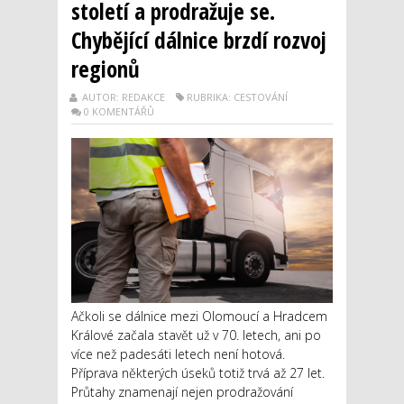
století a prodražuje se.
Chybějící dálnice brzdí rozvoj
regionů
AUTOR: REDAKCE
RUBRIKA: CESTOVÁNÍ
0 KOMENTÁŘŮ
Ačkoli se dálnice mezi Olomoucí a Hradcem
Králové začala stavět už v 70. letech, ani po
více než padesáti letech není hotová.
Příprava některých úseků totiž trvá až 27 let.
Průtahy znamenají nejen prodražování