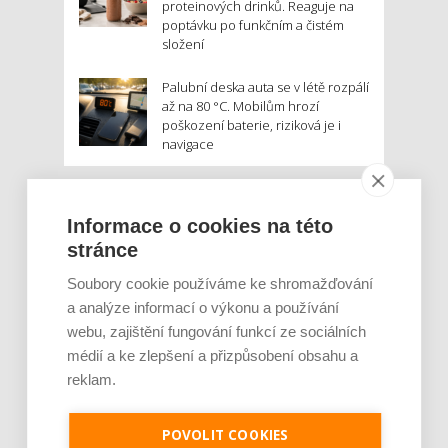
proteinových drinků. Reaguje na
poptávku po funkčním a čistém
složení
Palubní deska auta se v létě rozpálí
až na 80 °C. Mobilům hrozí
poškození baterie, riziková je i
navigace
MOHLO BY VÁS ZAJÍMAT:
Informace o cookies na této
stránce
Soubory cookie používáme ke shromažďování
a analýze informací o výkonu a používání
webu, zajištění fungování funkcí ze sociálních
médií a ke zlepšení a přizpůsobení obsahu a
reklam.
Rajčata, borůvky nebo ořechy. Potraviny,
které v létě pomáhají hormonům a ulevuj [...]
POVOLIT COOKIES