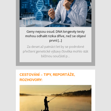
Geny nejsou osud. DNA longevity testy
mohou odhalit rizika dříve, než se objeví
první [...]
Za deset až patnáct let by se podrobné
přečtení genetické výbavy člověka mohlo stát
běžnou součástí p...
CESTOVÁNÍ – TIPY, REPORTÁŽE,
ROZHOVORY: