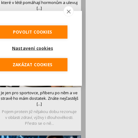
které v létě pomáhají hormonům a ulevuj
[...]
Léto je ideálním časem dopřát hormonům
malý restart. Čerstvé ovoce, zelenina nebo
luštěniny jsou práv...
POVOLIT COOKIES
Nastavení cookies
ZAKÁZAT COOKIES
Je jen pro sportovce, přiberu po něm a ve
stravě ho mám dostatek. Znáte nejčastějš
[...]
Pojem protein již nějakou dobu rezonuje
v oblasti zdraví, výživy i dlouhověkosti.
Přesto se o ně...