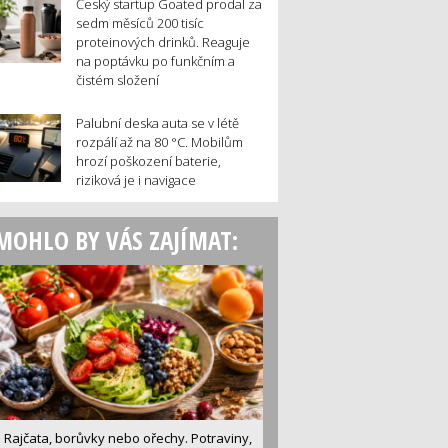
Český startup Goated prodal za
sedm měsíců 200 tisíc
proteinových drinků. Reaguje
na poptávku po funkčním a
čistém složení
Palubní deska auta se v létě
rozpálí až na 80 °C. Mobilům
hrozí poškození baterie,
riziková je i navigace
MOHLO BY VÁS ZAJÍMAT:
Rajčata, borůvky nebo ořechy. Potraviny,