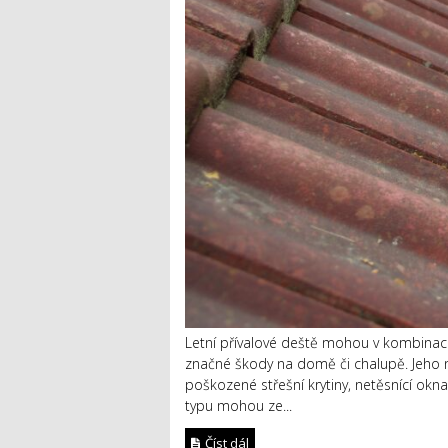
Letní přívalové deště mohou v kombinaci
značné škody na domě či chalupě. Jeho n
poškozené střešní krytiny, netěsnící o
typu mohou ze...
Číst dál