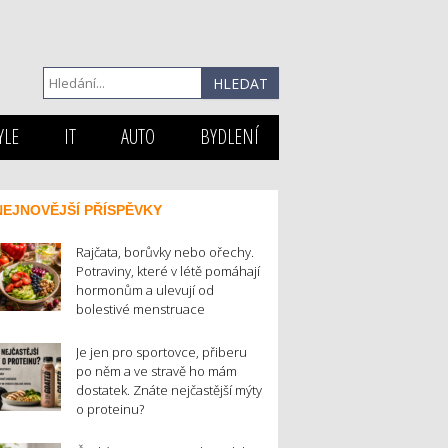
YLE
IT
AUTO
BYDLENÍ
NEJNOVĚJŠÍ PŘÍSPĚVKY
Rajčata, borůvky nebo ořechy.
Potraviny, které v létě pomáhají
hormonům a ulevují od
bolestivé menstruace
Je jen pro sportovce, přiberu
po něm a ve stravě ho mám
dostatek. Znáte nejčastější mýty
o proteinu?