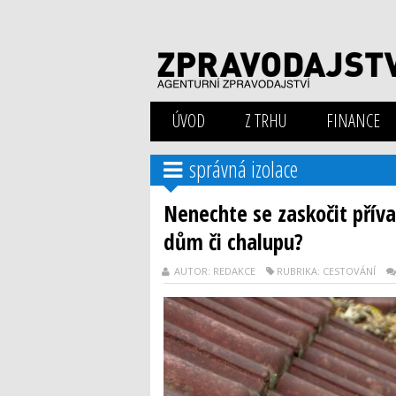
ÚVOD
Z TRHU
FINANCE
správná izolace
Nenechte se zaskočit příva
dům či chalupu?
AUTOR: REDAKCE
RUBRIKA: CESTOVÁNÍ