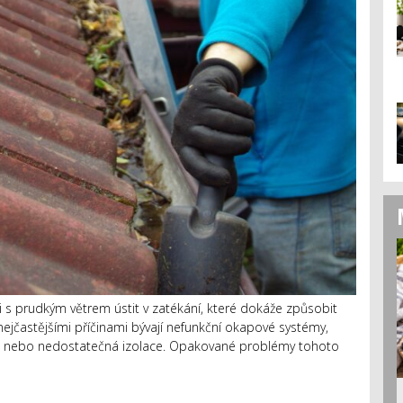
 s prudkým větrem ústit v zatékání, které dokáže způsobit
ejčastějšími příčinami bývají nefunkční okapové systémy,
kna nebo nedostatečná izolace. Opakované problémy tohoto