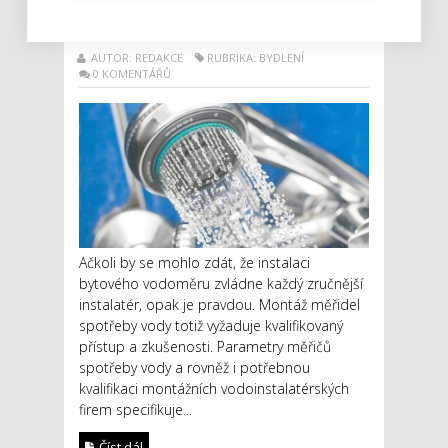
měřičů spotřeby vody
AUTOR: REDAKCE
RUBRIKA: BYDLENÍ
0 KOMENTÁŘŮ
Ačkoli by se mohlo zdát, že instalaci
bytového vodoměru zvládne každý zručnější
instalatér, opak je pravdou. Montáž měřidel
spotřeby vody totiž vyžaduje kvalifikovaný
přístup a zkušenosti. Parametry měřičů
spotřeby vody a rovněž i potřebnou
kvalifikaci montážních vodoinstalatérských
firem specifikuje...
Číst dál