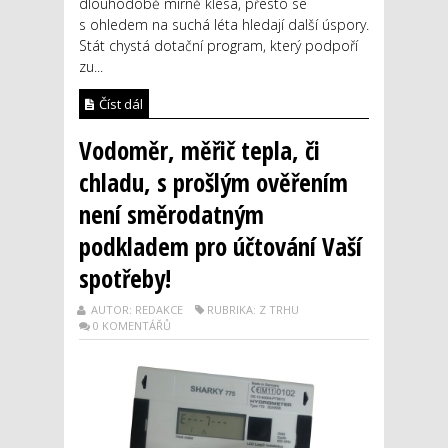
dlouhodobě mírně klesá, přesto se
s ohledem na suchá léta hledají další úspory.
Stát chystá dotační program, který podpoří
zu...
Číst dál
Vodoměr, měřič tepla, či
chladu, s prošlým ověřením
není směrodatným
podkladem pro účtování Vaší
spotřeby!
AUTOR: REDAKCE
RUBRIKA: Z TRHU
0 KOMENTÁŘŮ