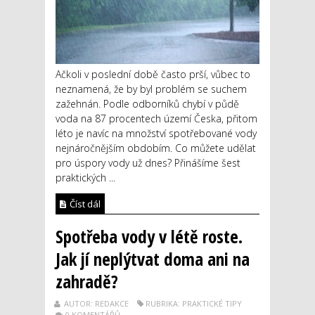
Ačkoli v poslední době často prší, vůbec to
neznamená, že by byl problém se suchem
zažehnán. Podle odborníků chybí v půdě
voda na 87 procentech území Česka, přitom
léto je navíc na množství spotřebované vody
nejnáročnějším obdobím. Co můžete udělat
pro úspory vody už dnes? Přinášíme šest
praktických ...
Číst dál
Spotřeba vody v létě roste.
Jak jí neplýtvat doma ani na
zahradě?
AUTOR: REDAKCE
RUBRIKA: PRAKTICKÉ TIPY
0 KOMENTÁŘŮ