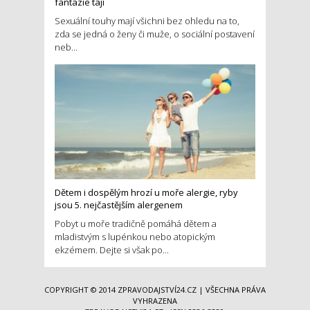
fantazie tají
Sexuální touhy mají všichni bez ohledu na to,
zda se jedná o ženy či muže, o sociální postavení
neb...
Dětem i dospělým hrozí u moře alergie, ryby
jsou 5. nejčastějším alergenem
Pobyt u moře tradičně pomáhá dětem a
mladistvým s lupénkou nebo atopickým
ekzémem. Dejte si však po...
COPYRIGHT © 2014
ZPRAVODAJSTVÍ24.CZ
| VŠECHNA PRÁVA
VYHRAZENA