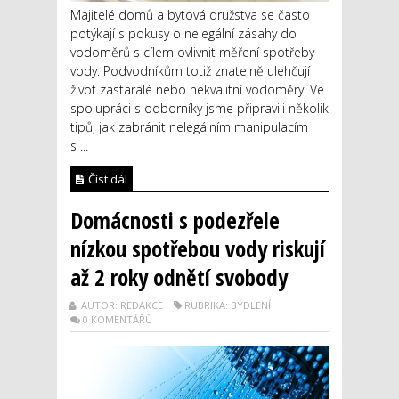
Majitelé domů a bytová družstva se často
potýkají s pokusy o nelegální zásahy do
vodoměrů s cílem ovlivnit měření spotřeby
vody. Podvodníkům totiž znatelně ulehčují
život zastaralé nebo nekvalitní vodoměry. Ve
spolupráci s odborníky jsme připravili několik
tipů, jak zabránit nelegálním manipulacím
s ...
Číst dál
Domácnosti s podezřele
nízkou spotřebou vody riskují
až 2 roky odnětí svobody
AUTOR: REDAKCE
RUBRIKA: BYDLENÍ
0 KOMENTÁŘŮ