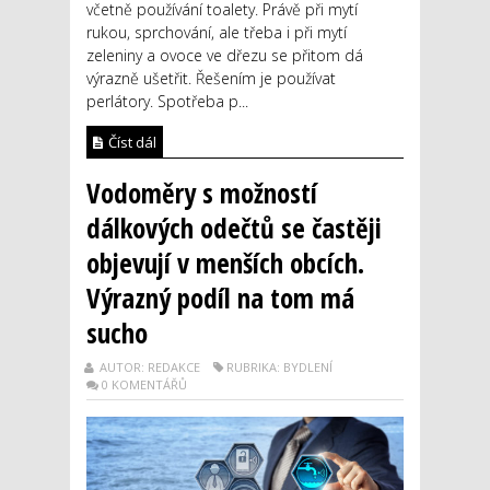
včetně používání toalety. Právě při mytí
rukou, sprchování, ale třeba i při mytí
zeleniny a ovoce ve dřezu se přitom dá
výrazně ušetřit. Řešením je používat
perlátory. Spotřeba p...
Číst dál
Vodoměry s možností
dálkových odečtů se častěji
objevují v menších obcích.
Výrazný podíl na tom má
sucho
AUTOR: REDAKCE
RUBRIKA: BYDLENÍ
0 KOMENTÁŘŮ