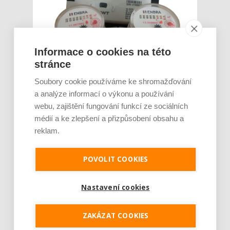
Informace o cookies na této
stránce
Soubory cookie používáme ke shromažďování
a analýze informací o výkonu a používání
webu, zajištění fungování funkcí ze sociálních
Každé měřicí zařízení, na jehož základě se
médií a ke zlepšení a přizpůsobení obsahu a
účtuje spotřeba vody a energií, musí být
metrologicky ověřeno (ocejchováno) buď
reklam.
Českým metrologickým institutem, nebo
některým z autorizovaných metrologických
POVOLIT COOKIES
středisek. Zákon č. 505/1990 a příslušná
vyhláška přitom specifikují také lhůty
ověřovacího cyklu m...
Nastavení cookies
Číst dál
ZAKÁZAT COOKIES
Nejčastější chyby při instalaci