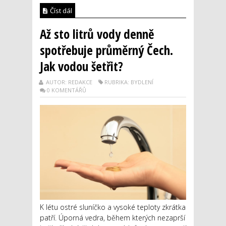
Číst dál
Až sto litrů vody denně
spotřebuje průměrný Čech.
Jak vodou šetřit?
AUTOR: REDAKCE
RUBRIKA: BYDLENÍ
0 KOMENTÁŘŮ
K létu ostré sluníčko a vysoké teploty zkrátka
patří. Úporná vedra, během kterých nezaprší