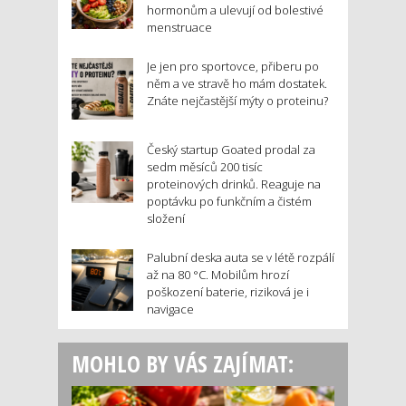
hormonům a ulevují od bolestivé
menstruace
Je jen pro sportovce, přiberu po
něm a ve stravě ho mám dostatek.
Znáte nejčastější mýty o proteinu?
Český startup Goated prodal za
sedm měsíců 200 tisíc
proteinových drinků. Reaguje na
poptávku po funkčním a čistém
složení
Palubní deska auta se v létě rozpálí
až na 80 °C. Mobilům hrozí
poškození baterie, riziková je i
navigace
MOHLO BY VÁS ZAJÍMAT: