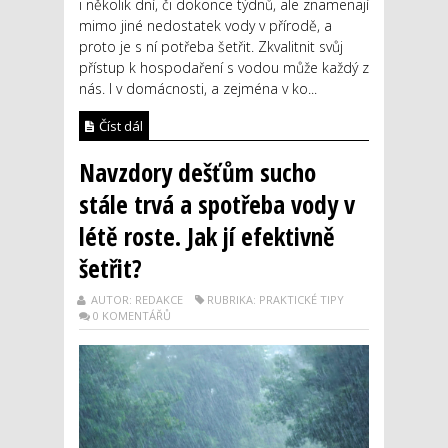
i několik dní, či dokonce týdnů, ale znamenají
mimo jiné nedostatek vody v přírodě, a
proto je s ní potřeba šetřit. Zkvalitnit svůj
přístup k hospodaření s vodou může každý z
nás. I v domácnosti, a zejména v ko...
Číst dál
Navzdory dešťům sucho
stále trvá a spotřeba vody v
létě roste. Jak jí efektivně
šetřit?
AUTOR: REDAKCE
RUBRIKA: PRAKTICKÉ TIPY
0 KOMENTÁŘŮ