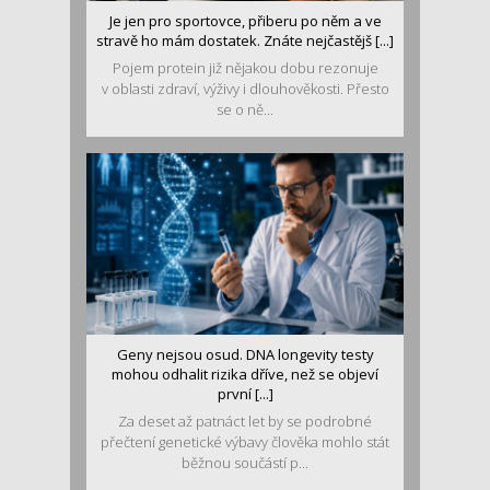
Je jen pro sportovce, přiberu po něm a ve
stravě ho mám dostatek. Znáte nejčastějš [...]
Pojem protein již nějakou dobu rezonuje
v oblasti zdraví, výživy i dlouhověkosti. Přesto
se o ně...
Geny nejsou osud. DNA longevity testy
mohou odhalit rizika dříve, než se objeví
první [...]
Za deset až patnáct let by se podrobné
přečtení genetické výbavy člověka mohlo stát
běžnou součástí p...