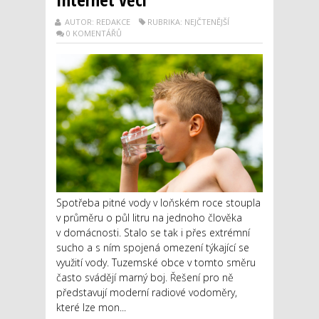
AUTOR: REDAKCE
RUBRIKA: NEJČTENĚJŠÍ
0 KOMENTÁŘŮ
Spotřeba pitné vody v loňském roce stoupla
v průměru o půl litru na jednoho člověka
v domácnosti. Stalo se tak i přes extrémní
sucho a s ním spojená omezení týkající se
využití vody. Tuzemské obce v tomto směru
často svádějí marný boj. Řešení pro ně
představují moderní radiové vodoměry,
které lze mon...