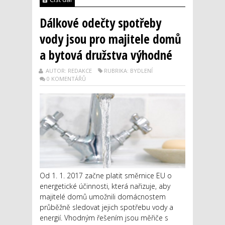
Dálkové odečty spotřeby
vody jsou pro majitele domů
a bytová družstva výhodné
AUTOR: REDAKCE
RUBRIKA: BYDLENÍ
0 KOMENTÁŘŮ
Od 1. 1. 2017 začne platit směrnice EU o
energetické účinnosti, která nařizuje, aby
majitelé domů umožnili domácnostem
průběžně sledovat jejich spotřebu vody a
energií. Vhodným řešením jsou měřiče s