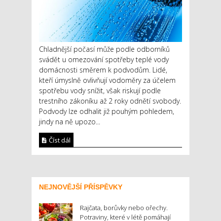
Chladnější počasí může podle odborníků
svádět u omezování spotřeby teplé vody
domácnosti směrem k podvodům. Lidé,
kteří úmyslně ovlivňují vodoměry za účelem
spotřebu vody snížit, však riskují podle
trestního zákoníku až 2 roky odnětí svobody.
Podvody lze odhalit již pouhým pohledem,
jindy na ně upozo...
Číst dál
NEJNOVĚJŠÍ PŘÍSPĚVKY
Rajčata, borůvky nebo ořechy.
Potraviny, které v létě pomáhají