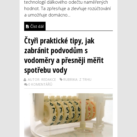
technologií dálkového odečtu naměřených
hodnot. Ta zpřesňuje a zlevňuje rozúčtování
a umožňuje domácno...
Číst dál
Čtyři praktické tipy, jak
zabránit podvodům s
vodoměry a přesněji měřit
spotřebu vody
AUTOR: REDAKCE
RUBRIKA: Z TRHU
0 KOMENTÁŘŮ