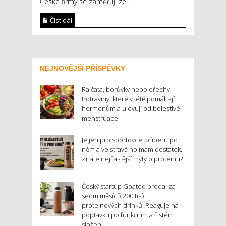
České firmy se zaměřují ze...
Číst dál
NEJNOVĚJŠÍ PŘÍSPĚVKY
Rajčata, borůvky nebo ořechy.
Potraviny, které v létě pomáhají
hormonům a ulevují od bolestivé
menstruace
Je jen pro sportovce, přiberu po
něm a ve stravě ho mám dostatek.
Znáte nejčastější mýty o proteinu?
Český startup Goated prodal za
sedm měsíců 200 tisíc
proteinových drinků. Reaguje na
poptávku po funkčním a čistém
složení