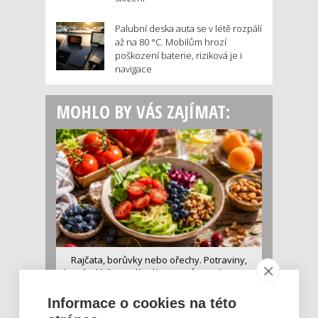
Palubní deska auta se v létě rozpálí
až na 80 °C. Mobilům hrozí
poškození baterie, riziková je i
navigace
MOHLO BY VÁS ZAJÍMAT:
Rajčata, borůvky nebo ořechy. Potraviny,
které v létě pomáhají hormonům a ulevuj [...]
Léto je ideálním časem dopřát hormonům
Informace o cookies na této
malý restart. Čerstvé ovoce, zelenina nebo
luštěniny jsou práv...