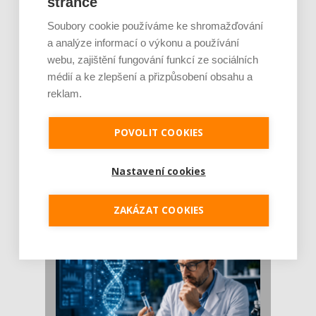
stránce
Soubory cookie používáme ke shromažďování
a analýze informací o výkonu a používání
webu, zajištění fungování funkcí ze sociálních
médií a ke zlepšení a přizpůsobení obsahu a
reklam.
POVOLIT COOKIES
Je jen pro sportovce, přiberu po něm a ve
stravě ho mám dostatek. Znáte nejčastějš [...]
Nastavení cookies
Pojem protein již nějakou dobu rezonuje
v oblasti zdraví, výživy i dlouhověkosti. Přesto
ZAKÁZAT COOKIES
se o ně...