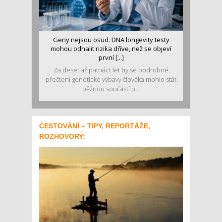
Geny nejsou osud. DNA longevity testy
mohou odhalit rizika dříve, než se objeví
první [...]
Za deset až patnáct let by se podrobné
přečtení genetické výbavy člověka mohlo stát
běžnou součástí p...
CESTOVÁNÍ – TIPY, REPORTÁŽE,
ROZHOVORY: