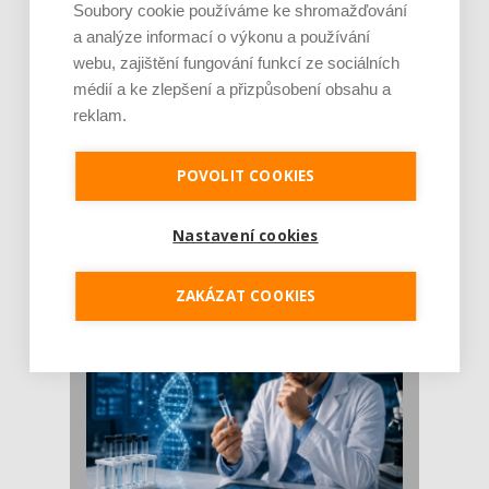
Soubory cookie používáme ke shromažďování
a analýze informací o výkonu a používání
webu, zajištění fungování funkcí ze sociálních
médií a ke zlepšení a přizpůsobení obsahu a
reklam.
POVOLIT COOKIES
Je jen pro sportovce, přiberu po něm a ve
stravě ho mám dostatek. Znáte nejčastějš [...]
Pojem protein již nějakou dobu rezonuje
Nastavení cookies
v oblasti zdraví, výživy i dlouhověkosti. Přesto
se o ně...
ZAKÁZAT COOKIES