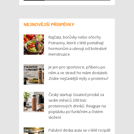
NEJNOVĚJŠÍ PŘÍSPĚVKY
Rajčata, borůvky nebo ořechy.
Potraviny, které v létě pomáhají
hormonům a ulevují od bolestivé
menstruace
Je jen pro sportovce, přiberu po
něm a ve stravě ho mám dostatek.
Znáte nejčastější mýty o proteinu?
Český startup Goated prodal za
sedm měsíců 200 tisíc
proteinových drinků. Reaguje na
poptávku po funkčním a čistém
složení
Palubní deska auta se v létě rozpálí