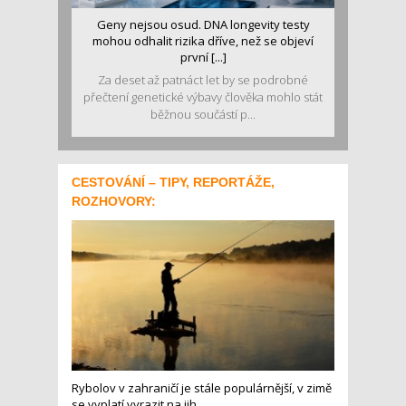
Geny nejsou osud. DNA longevity testy
mohou odhalit rizika dříve, než se objeví
první [...]
Za deset až patnáct let by se podrobné
přečtení genetické výbavy člověka mohlo stát
běžnou součástí p...
CESTOVÁNÍ – TIPY, REPORTÁŽE,
ROZHOVORY:
Rybolov v zahraničí je stále populárnější, v zimě
se vyplatí vyrazit na jih