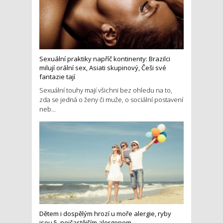
Sexuální praktiky napříč kontinenty: Brazilci
milují orální sex, Asiati skupinový, Češi své
fantazie tají
Sexuální touhy mají všichni bez ohledu na to,
zda se jedná o ženy či muže, o sociální postavení
neb...
Dětem i dospělým hrozí u moře alergie, ryby
jsou 5. nejčastějším alergenem