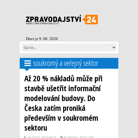
Dnes je 9. 08. 2026
soukromý a veřejný sektor
Až 20 % nákladů může při
stavbě ušetřit informační
modelování budovy. Do
Česka zatím proniká
především v soukromém
sektoru
AUTOR: REDAKCE
RUBRIKA: BYDLENÍ