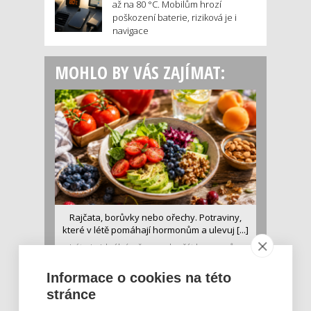
až na 80 °C. Mobilům hrozí
poškození baterie, riziková je i
navigace
MOHLO BY VÁS ZAJÍMAT:
Rajčata, borůvky nebo ořechy. Potraviny,
které v létě pomáhají hormonům a ulevuj [...]
Léto je ideálním časem dopřát hormonům
malý restart. Čerstvé ovoce, zelenina nebo
luštěniny jsou práv...
Informace o cookies na této
stránce