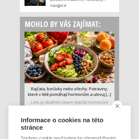
navigace
MOHLO BY VÁS ZAJÍMAT:
Rajčata, borůvky nebo ořechy. Potraviny,
které v létě pomáhají hormonům a ulevuj [...]
Léto je ideálním časem dopřát hormonům
malý restart. Čerstvé ovoce, zelenina nebo
luštěniny jsou práv...
Informace o cookies na této
stránce
Soubory cookie používáme ke shromažďování