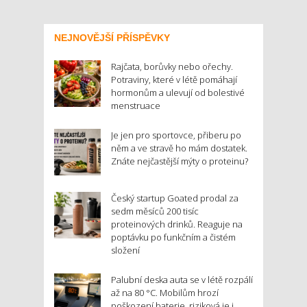
NEJNOVĚJŠÍ PŘÍSPĚVKY
Rajčata, borůvky nebo ořechy.
Potraviny, které v létě pomáhají
hormonům a ulevují od bolestivé
menstruace
Je jen pro sportovce, přiberu po
něm a ve stravě ho mám dostatek.
Znáte nejčastější mýty o proteinu?
Český startup Goated prodal za
sedm měsíců 200 tisíc
proteinových drinků. Reaguje na
poptávku po funkčním a čistém
složení
Palubní deska auta se v létě rozpálí
až na 80 °C. Mobilům hrozí
poškození baterie, riziková je i