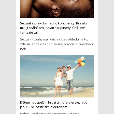
Sexuální praktiky napříč kontinenty: Brazilci
milují orální sex, Asiati skupinový, Češi své
fantazie tají
Sexuální touhy mají všichni bez ohledu na to,
zda se jedná o ženy či muže, o sociální postavení
neb...
Dětem i dospělým hrozí u moře alergie, ryby
jsou 5. nejčastějším alergenem
Pobyt u moře tradičně pomáhá dětem a