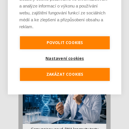
a analýze informací o výkonu a používání
webu, zajištění fungování funkcí ze sociálních
médií a ke zlepšení a přizpůsobení obsahu a
reklam.
Je jen pro sportovce, přiberu po něm a ve
POVOLIT COOKIES
stravě ho mám dostatek. Znáte nejčastějš [...]
Pojem protein již nějakou dobu rezonuje
Nastavení cookies
v oblasti zdraví, výživy i dlouhověkosti. Přesto
se o ně...
ZAKÁZAT COOKIES