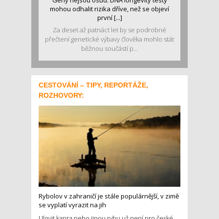
Geny nejsou osud. DNA longevity testy
mohou odhalit rizika dříve, než se objeví
první [...]
Za deset až patnáct let by se podrobné
přečtení genetické výbavy člověka mohlo stát
běžnou součástí p...
CESTOVÁNÍ – TIPY, REPORTÁŽE,
ROZHOVORY:
Rybolov v zahraničí je stále populárnější, v zimě
se vyplatí vyrazit na jih
Ulovit kapra nebo jinou rybu už není pro české