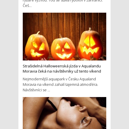
rybáře výzvou. Tou se stává rybolov v zahraničí.
Češ...
Strašidelná Halloweenská jízda v Aqualandu
Moravia čeká na návštěvníky už tento víkend
Nejmodernější aquapark v Česku Aqualand
Moravia na víkend zahalí tajemná atmosféra.
Návštěvníci se ...