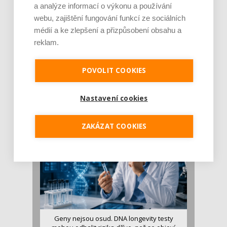
a analýze informací o výkonu a používání
webu, zajištění fungování funkcí ze sociálních
médií a ke zlepšení a přizpůsobení obsahu a
reklam.
Je jen pro sportovce, přiberu po něm a ve
POVOLIT COOKIES
stravě ho mám dostatek. Znáte nejčastějš [...]
Pojem protein již nějakou dobu rezonuje
v oblasti zdraví, výživy i dlouhověkosti. Přesto
Nastavení cookies
se o ně...
ZAKÁZAT COOKIES
Geny nejsou osud. DNA longevity testy