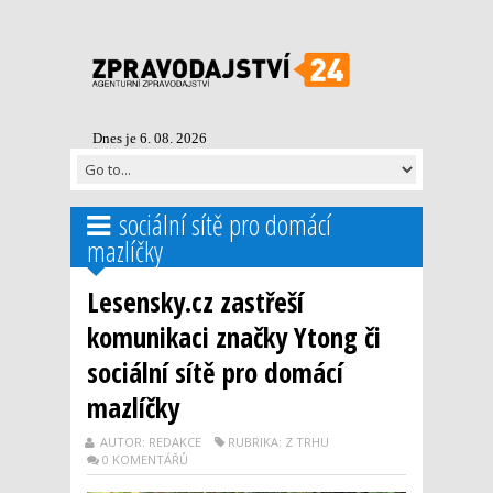
Dnes je 6. 08. 2026
sociální sítě pro domácí
mazlíčky
Lesensky.cz zastřeší
komunikaci značky Ytong či
sociální sítě pro domácí
mazlíčky
AUTOR: REDAKCE
RUBRIKA: Z TRHU
0 KOMENTÁŘŮ