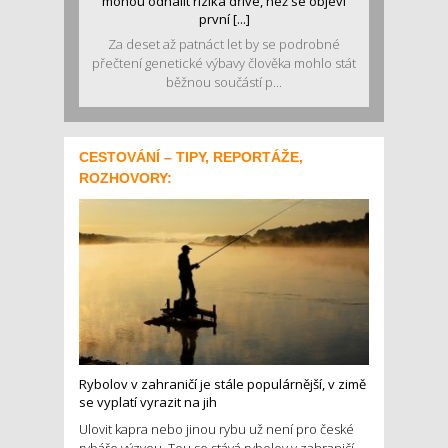
mohou odhalit rizika dříve, než se objeví
první [...]
Za deset až patnáct let by se podrobné
přečtení genetické výbavy člověka mohlo stát
běžnou součástí p...
CESTOVÁNÍ – TIPY, REPORTÁŽE,
ROZHOVORY:
Rybolov v zahraničí je stále populárnější, v zimě
se vyplatí vyrazit na jih
Ulovit kapra nebo jinou rybu už není pro české