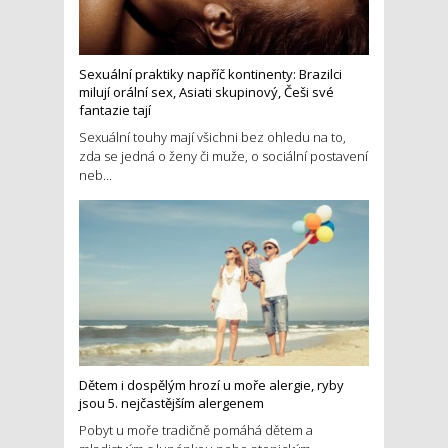
Sexuální praktiky napříč kontinenty: Brazilci
milují orální sex, Asiati skupinový, Češi své
fantazie tají
Sexuální touhy mají všichni bez ohledu na to,
zda se jedná o ženy či muže, o sociální postavení
neb...
Dětem i dospělým hrozí u moře alergie, ryby
jsou 5. nejčastějším alergenem
Pobyt u moře tradičně pomáhá dětem a