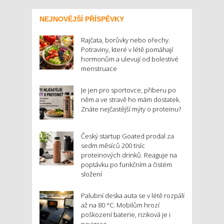
NEJNOVĚJŠÍ PŘÍSPĚVKY
Rajčata, borůvky nebo ořechy.
Potraviny, které v létě pomáhají
hormonům a ulevují od bolestivé
menstruace
Je jen pro sportovce, přiberu po
něm a ve stravě ho mám dostatek.
Znáte nejčastější mýty o proteinu?
Český startup Goated prodal za
sedm měsíců 200 tisíc
proteinových drinků. Reaguje na
poptávku po funkčním a čistém
složení
Palubní deska auta se v létě rozpálí
až na 80 °C. Mobilům hrozí
poškození baterie, riziková je i