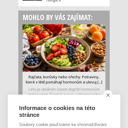
navigace
MOHLO BY VÁS ZAJÍMAT:
Rajčata, borůvky nebo ořechy. Potraviny,
které v létě pomáhají hormonům a ulevuj [...]
Léto je ideálním časem dopřát hormonům
malý restart. Čerstvé ovoce, zelenina nebo
luštěniny jsou práv...
Informace o cookies na této
stránce
Soubory cookie používáme ke shromažďování