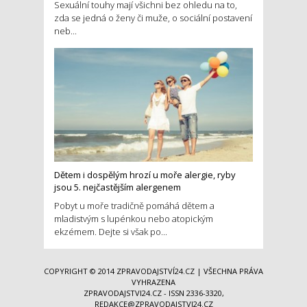
Sexuální touhy mají všichni bez ohledu na to,
zda se jedná o ženy či muže, o sociální postavení
neb...
Dětem i dospělým hrozí u moře alergie, ryby
jsou 5. nejčastějším alergenem
Pobyt u moře tradičně pomáhá dětem a
mladistvým s lupénkou nebo atopickým
ekzémem. Dejte si však po...
COPYRIGHT © 2014
ZPRAVODAJSTVÍ24.CZ
| VŠECHNA PRÁVA
VYHRAZENA
ZPRAVODAJSTVI24.CZ - ISSN 2336-3320,
REDAKCE@ZPRAVODAJSTVI24.CZ