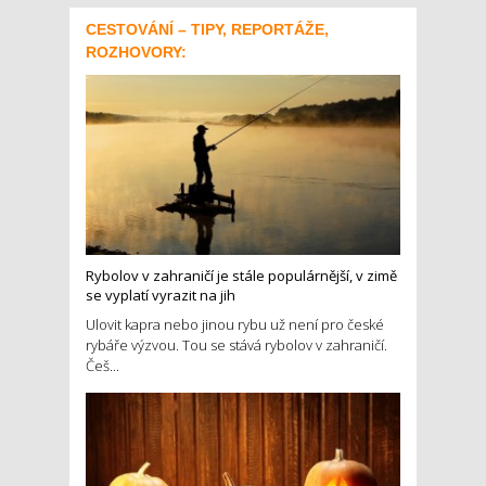
CESTOVÁNÍ – TIPY, REPORTÁŽE,
ROZHOVORY:
Rybolov v zahraničí je stále populárnější, v zimě
se vyplatí vyrazit na jih
Ulovit kapra nebo jinou rybu už není pro české
rybáře výzvou. Tou se stává rybolov v zahraničí.
Češ...