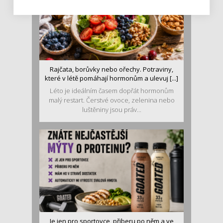
Rajčata, borůvky nebo ořechy. Potraviny,
které v létě pomáhají hormonům a ulevuj [...]
Léto je ideálním časem dopřát hormonům
malý restart. Čerstvé ovoce, zelenina nebo
luštěniny jsou práv...
Je jen pro sportovce, přiberu po něm a ve