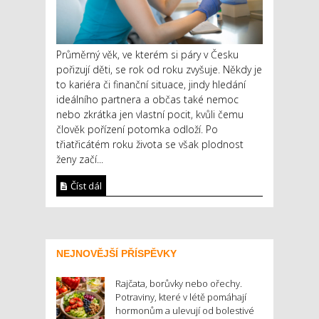
Průměrný věk, ve kterém si páry v Česku
pořizují děti, se rok od roku zvyšuje. Někdy je
to kariéra či finanční situace, jindy hledání
ideálního partnera a občas také nemoc
nebo zkrátka jen vlastní pocit, kvůli čemu
člověk pořízení potomka odloží. Po
třiatřicátém roku života se však plodnost
ženy začí...
Číst dál
NEJNOVĚJŠÍ PŘÍSPĚVKY
Rajčata, borůvky nebo ořechy.
Potraviny, které v létě pomáhají
hormonům a ulevují od bolestivé