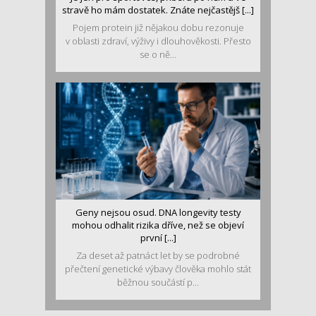
stravě ho mám dostatek. Znáte nejčastějš [...]
Pojem protein již nějakou dobu rezonuje
v oblasti zdraví, výživy i dlouhověkosti. Přesto
se o ně...
Geny nejsou osud. DNA longevity testy
mohou odhalit rizika dříve, než se objeví
první [...]
Za deset až patnáct let by se podrobné
přečtení genetické výbavy člověka mohlo stát
běžnou součástí p...