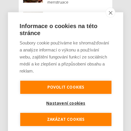
menstruace
Je jen pro sportovce, přiberu po
něm a ve stravě ho mám dostatek.
Informace o cookies na této
Znáte nejčastější mýty o proteinu?
stránce
Český startup Goated prodal za
Soubory cookie používáme ke shromažďování
sedm měsíců 200 tisíc
a analýze informací o výkonu a používání
proteinových drinků. Reaguje na
webu, zajištění fungování funkcí ze sociálních
poptávku po funkčním a čistém
složení
médií a ke zlepšení a přizpůsobení obsahu a
reklam.
Palubní deska auta se v létě rozpálí
až na 80 °C. Mobilům hrozí
POVOLIT COOKIES
poškození baterie, riziková je i
navigace
Nastavení cookies
MOHLO BY VÁS ZAJÍMAT:
ZAKÁZAT COOKIES