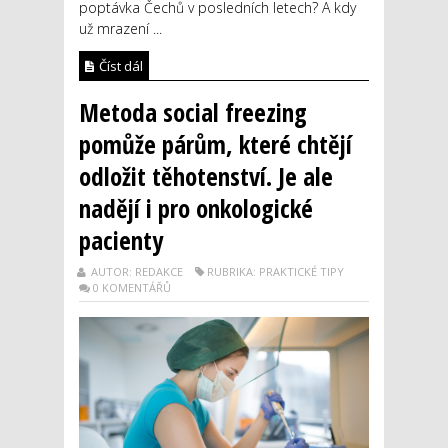
poptávka Čechů v posledních letech? A kdy
už mrazení ...
Číst dál
Metoda social freezing
pomůže párům, které chtějí
odložit těhotenství. Je ale
nadějí i pro onkologické
pacienty
AUTOR: REDAKCE
RUBRIKA: PRAKTICKÉ TIPY
0 KOMENTÁŘŮ