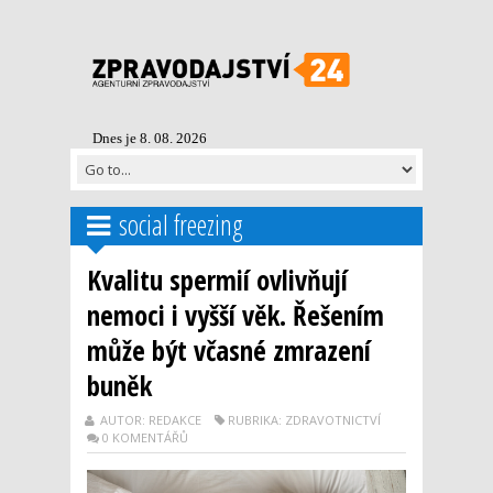
Dnes je 8. 08. 2026
social freezing
Kvalitu spermií ovlivňují
nemoci i vyšší věk. Řešením
může být včasné zmrazení
buněk
AUTOR: REDAKCE
RUBRIKA: ZDRAVOTNICTVÍ
0 KOMENTÁŘŮ